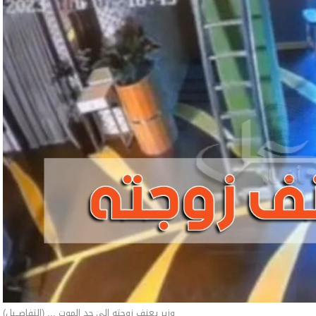
وزير يعنف زوجته إلى حد الموت ... (التفاصــيل)