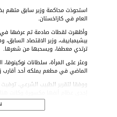
استحوذت محاكمة وزير سابق متهم بضر
العام في كازاخستان.
وأظهرت لقطات صادمة تم عرضها في ق
بيشيمباييف، وزير الاقتصاد السابق، و
ترتدي معطفا، ويسحبها من شعرها.
الماضي في مطعم يملكه أحد أقارب ز
ووفقا لتقرير الطبيب الشرعي، توفيت ن
إحدى عظام أنفها مكسورة وكانت هن
وذراعيها ويديها.
أك
ويواجه بيشيمباييف (