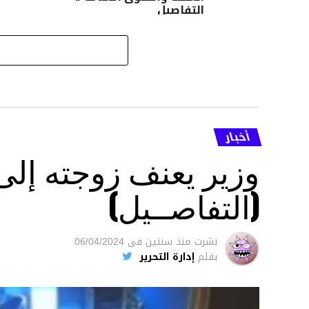
التفاصيل
أخبار
وزير يعنف زوجته إل
(التفاصــيل)
نشرت
منذ سنتين
فى
06/04/2024
بقلم
إدارة التحرير