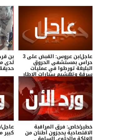
عاجل/بن عروس: القبض على 3
حراس بمستشفى الحروق
لدى مو
البليغة تورطوا في عمليات
حديقة 
سرقة وتهشيم سيارات الاطار
الطبي والشبه الطبي
خطير/خاص: فرق المراقبة
عاجل/
الاقتصادية يحجزون أطنان من
كبير م
العلكة والحلوى السامة ..