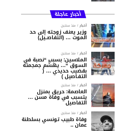
أخبار عاجلة
أخبار
منذ سنتين
وزير يعنف زوجته إلى حد
الموت … (التفاصــيل)
أخبار
منذ سنتين
الملاسين: بسبب “نصبة في
السوق “… يهشّم جمجمته
بقضيب حديدي … (
التفـاصيل )
أخبار
منذ سنتين
العاصمة: حريق بمنزل
يتسبب في وفاة مسن …
التفاصيل
أخبار
منذ سنتين
وفاة طبيب تونسي بسلطنة
عمان ..