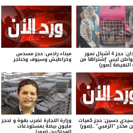
بن قردان: حجز 4 أشبال نمور
ميناء رادس: حجز مسدس
اطن ليبي ‘إشتراها من
وخراطيش وسيوف وخناجر
النفيضة (صور)
سيدي حسين: حجز كميات
وزارة التجارة تضرب بقوة و تحجز
ن مخدر “الزمبي” ..(صور)
مليون بيضة بمستودعات
المحتكرين (صور)