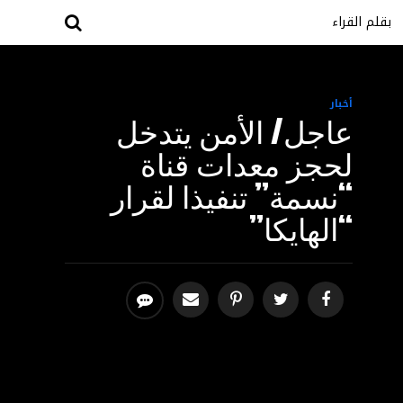
بقلم القراء
أخبار
عاجل/ الأمن يتدخل
لحجز معدات قناة
“نسمة” تنفيذا لقرار
“الهايكا”