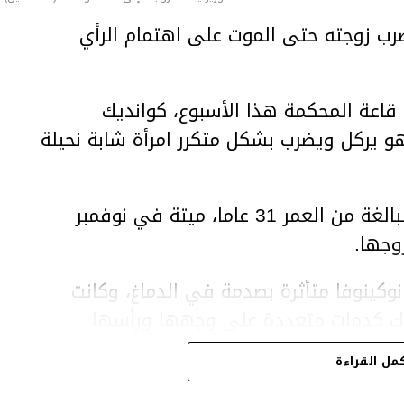
ب زوجته حتى الموت على اهتمام الرأي
اعة المحكمة هذا الأسبوع، كوانديك
هو يركل ويضرب بشكل متكرر امرأة شابة نحيلة
وعثر على المرأة، سلطانات نوكينوفا، البالغة من العمر 31 عاما، ميتة في نوفمبر
وجها.
وكينوفا متأثرة بصدمة في الدماغ، وكانت
اك كدمات متعددة على وجهها ورأسها
مل القراءة
43 عاما) اتهامات بالتعذيب والقتل باستخدام العنف الشديد