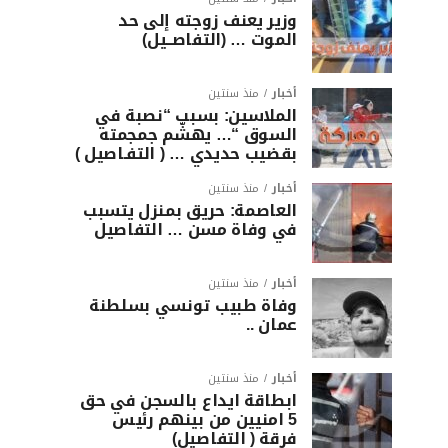
وزير يعنف زوجته إلى حد
الموت … (التفاصــيل)
أخبار
منذ سنتين
الملاسين: بسبب “نصبة في
السوق “… يهشّم جمجمته
بقضيب حديدي … ( التفـاصيل )
أخبار
منذ سنتين
العاصمة: حريق بمنزل يتسبب
في وفاة مسن … التفاصيل
أخبار
منذ سنتين
وفاة طبيب تونسي بسلطنة
عمان ..
أخبار
منذ سنتين
ابطاقة ايداع بالسجن في حق
5 امنيين من بينهم رئيس
فرقة ( التفاصيل)