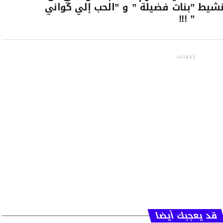
نشيط
”بنات فضيلة ” و ”الحب إلي كواني
” !!!
إعلانات
قد يعجبك أيضا