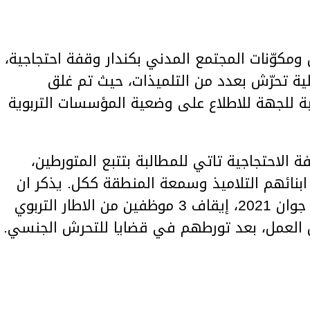
 ومكوّنات المجتمع المدني بكندار وقفة احتجاجية،
ة تحرّش بعدد من التلميذات، حيث تم غلق
ربية للجهة للاطلاع على وضعية المؤسسات التربوية
ة الاحتجاجية تاتي للمطالبة بتتبع المتورطين،
بنائهم التلاميذ وسمعة المنطقة ككل. يذكر ان
وزارة التربية قررت يوم الجمعة 11 جوان 2021، إيقاف 3 موظفين من الاطار التربوي
ن العمل، بعد تورطهم في قضايا للتحرش الجنسي.