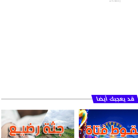
إعلانات
قد يعجبك أيضا