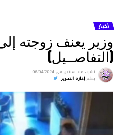
أخبار
وزير يعنف زوجته إل
(التفاصــيل)
نشرت
منذ سنتين
فى
06/04/2024
بقلم
إدارة التحرير