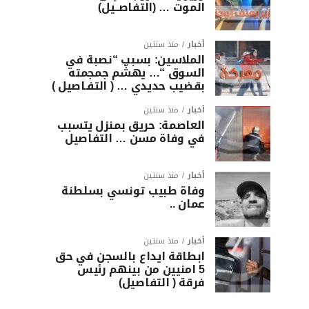
الموت … (التفاصــيل)
أخبار
منذ سنتين
الملاسين: بسبب “نصبة في
السوق “… يهشّم جمجمته
بقضيب حديدي … ( التفـاصيل )
أخبار
منذ سنتين
العاصمة: حريق بمنزل يتسبب
في وفاة مسن … التفاصيل
أخبار
منذ سنتين
وفاة طبيب تونسي بسلطنة
عمان ..
أخبار
منذ سنتين
ابطاقة ايداع بالسجن في حق
5 امنيين من بينهم رئيس
فرقة ( التفاصيل)