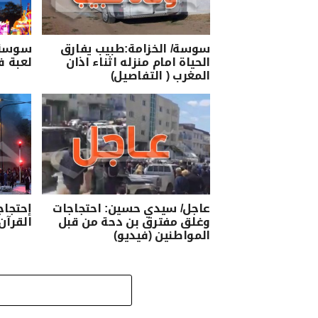
سوسة/ الخزامة:طبيب يفارق
سوسة:
الحياة امام منزله اثناء اذان
لعبة ف
المغرب ( التفاصيل)
عاجل/ سيدي حسين: احتجاجات
إحتجاج
وغلق مفترق بن دحة من قبل
القرآن
المواطنين (فيديو)