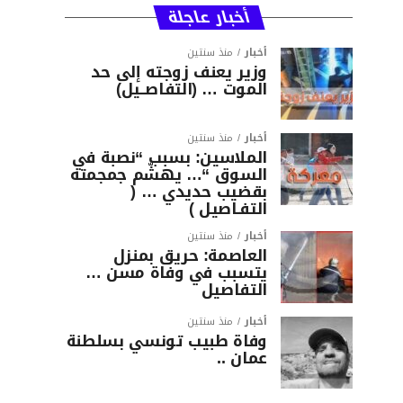
أخبار عاجلة
أخبار
منذ سنتين
وزير يعنف زوجته إلى حد
الموت … (التفاصــيل)
أخبار
منذ سنتين
الملاسين: بسبب “نصبة في
السوق “… يهشّم جمجمته
بقضيب حديدي … (
التفـاصيل )
أخبار
منذ سنتين
العاصمة: حريق بمنزل
يتسبب في وفاة مسن …
التفاصيل
أخبار
منذ سنتين
وفاة طبيب تونسي بسلطنة
عمان ..