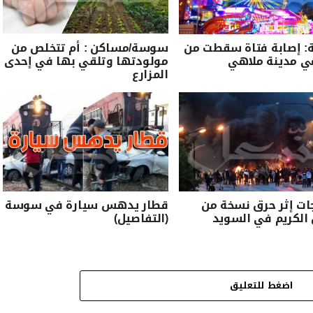
 إصابة فتاة سقطت من
سوسة/مساكن : أم تتخلص من
ي مدينة ملاهي
مولودتها وتلقي بها في إحدى
المزارع
ات إثر حرق نسخة من
قطار يدهس سيارة في سوسة
 الكريم في السويد
(التفاصيل)
اضغط للتعليق