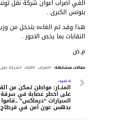
الغي اضراب اعوان شركة نقل تونس 
بتونس الكبرى .
هذا وقد تم الغاءه بتدخل من وزي
النقابات بما يخص الاجور .
م.ض
مقالات متشابهة:
اضراب
الغاء
شركة نقل
لا تفوت
المنــار: مواطن تمكن من ال
على أخطر عصابة في سرقة
السيارات “ديماكس” ..قاموا
بدهس عون أمن في قرطاج