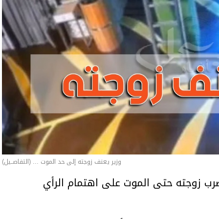
وزير يعنف زوجته إلى حد الموت ... (التفاصــيل)
ب زوجته حتى الموت على اهتمام الرأي