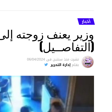
أخبار
وزير يعنف زوجته إل
(التفاصــيل)
نشرت
منذ سنتين
فى
06/04/2024
بقلم
إدارة التحرير