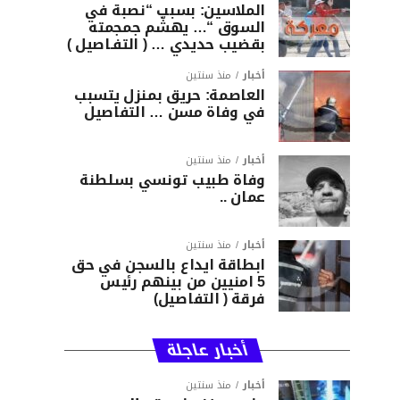
الملاسين: بسبب “نصبة في
السوق “… يهشّم جمجمته
بقضيب حديدي … ( التفـاصيل )
أخبار
منذ سنتين
العاصمة: حريق بمنزل يتسبب
في وفاة مسن … التفاصيل
أخبار
منذ سنتين
وفاة طبيب تونسي بسلطنة
عمان ..
أخبار
منذ سنتين
ابطاقة ايداع بالسجن في حق
5 امنيين من بينهم رئيس
فرقة ( التفاصيل)
أخبار عاجلة
أخبار
منذ سنتين