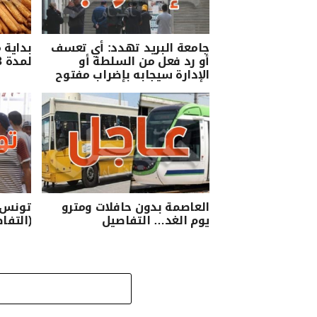
جامعة البريد تهدد: أي تعسف
بداية 
أو رد فعل من السلطة أو
لمدة 3 ايام
الإدارة سيجابه بإضراب مفتوح
العاصمة بدون حافلات ومترو
تونس د
يوم الغد… التفاصيل
(التفا