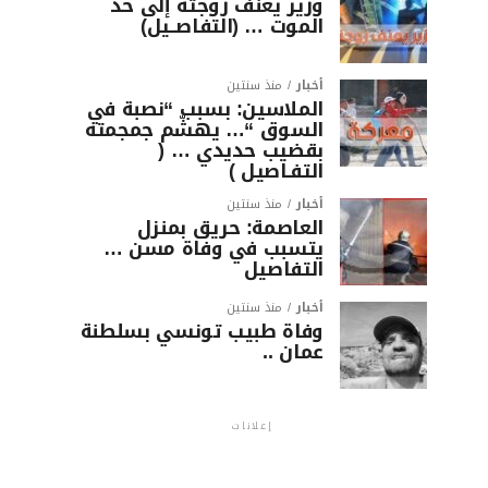
وزير يعنف زوجته إلى حد
الموت … (التفاصــيل)
أخبار
منذ سنتين
الملاسين: بسبب “نصبة في
السوق “… يهشّم جمجمته
بقضيب حديدي … (
التفـاصيل )
أخبار
منذ سنتين
العاصمة: حريق بمنزل
يتسبب في وفاة مسن …
التفاصيل
أخبار
منذ سنتين
وفاة طبيب تونسي بسلطنة
عمان ..
إعلانات