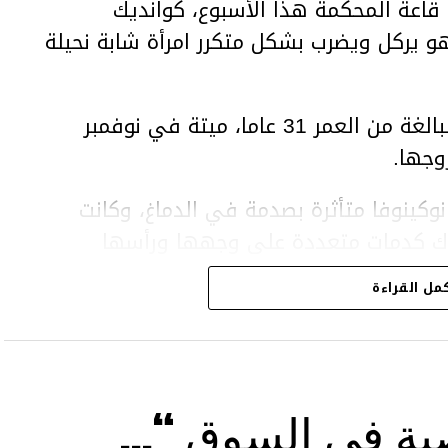
اعة المحكمة هذا الأسبوع، كوانديك
هو يركل ويضرب بشكل متكرر امرأة شابة نحيلة
وعثر على المرأة، سلطانات نوكينوفا، البالغة من العمر 31 عاما، ميتة في نوفمبر
وجها.
وكينوفا متأثرة بصدمة في الدماغ، وكانت
اك كدمات متعددة على وجهها ورأسها
مل القراءة
43 عاما) اتهامات بالتعذيب والقتل باستخدام العنف الشديد
بة في السوق “…