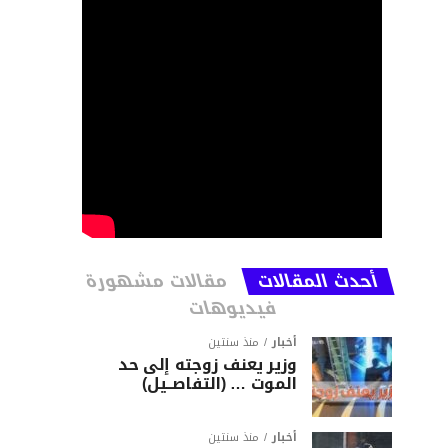
أحدث المقالات
مقالات مشهورة
فيديوهات
أخبار
منذ سنتين
وزير يعنف زوجته إلى حد
الموت … (التفاصــيل)
أخبار
منذ سنتين