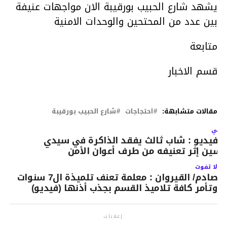
يشهد شارع الحبيب بورقيبة الان مواجهات عنيفة
بين عدد من المحتحين والوحدات الامنية
متابعة
قسم الاخبار
مقالات متشابهة:
احتجاجات
شارع الحبيب بورقيبة
لتالي
الفيديو : شاب ثالث يفقد الذاكرة في سيدي
سين إثر تعنيفه من طرف أعوان الأمن
لا تفوت
صادم/ القيروان : معلمة تعنف تلميذة ال7 سنوات
وتأمر كافة تلاميذ القسم بجذب أذنها (فيديو)
إعلانات