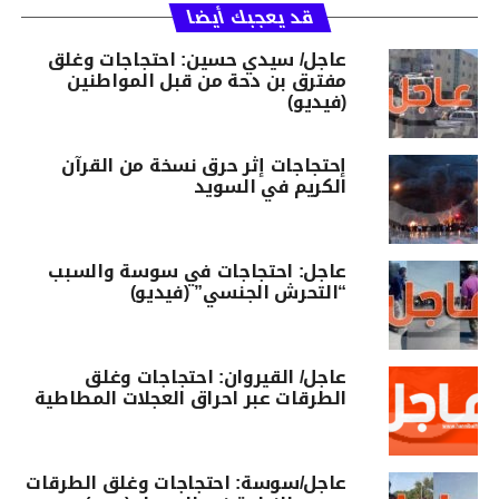
قد يعجبك أيضا
عاجل/ سيدي حسين: احتجاجات وغلق
مفترق بن دحة من قبل المواطنين
(فيديو)
إحتجاجات إثر حرق نسخة من القرآن
الكريم في السويد
عاجل: احتجاجات في سوسة والسبب
“التحرش الجنسي” (فيديو)
عاجل/ القيروان: احتجاجات وغلق
الطرقات عبر احراق العجلات المطاطية
عاجل/سوسة: احتجاجات وغلق الطرقات