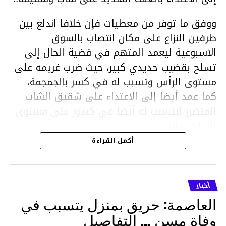
ووفق ما توفر من معطيات فإن خلافا اندلع بين
طرفين النزاع على مكان انتصاب بالسوق
الاسبوعية ليعمد المتهم في قضية الحال إلى
تسلح بقضيب حديدي كبير، حيث ضرب غريمه على
مستوى الرأس وتسبب له في كسر بالجمجمة،
كما عمد أيضا إلى الاعتداء على شقيق الشاب
المتضرر ليتسبب له أيضا في كسور على مستوى
السابق واليد.
هذا وقد تمكن أعوان مركز الأمن الوطني بحي
أكمل القراءة
هلال في توقيت قياسي من محاصرة المشتبه به
والقبض عليه وإحالته على التحقيق في خصوص
ما نُسبه إليه.
أخبار
العاصمة: حريق بمنزل يتسبب في
وفاة مسن … التفاصيل