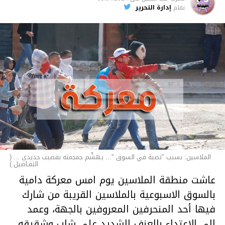
الأخبار
بقلم
إدارة التحرير
الملاسين: بسبب "نصبة في السوق "... يهشّم جمجمته بقضيب حديدي ... (
التفـاصيل )
عاشت منطقة الملاسين يوم امس معركة دامية
بالسوق الاسبوعية بالملاسين القريبة من شارك
فيها أحد المنحرفين المعروفين بالجهة، وعمد
إلى الاعتداء بالعنف الشديد على شاب وشقيقه..