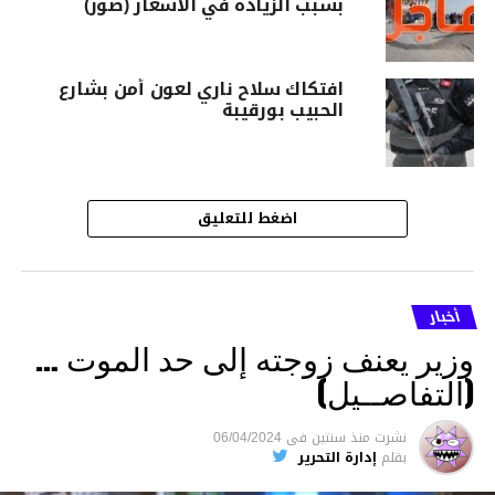
بسبب الزيادة في الاسعار (صور)
افتكاك سلاح ناري لعون أمن بشارع
الحبيب بورقيبة
اضغط للتعليق
أخبار
وزير يعنف زوجته إلى حد الموت …
(التفاصــيل)
نشرت
منذ سنتين
فى
06/04/2024
بقلم
إدارة التحرير