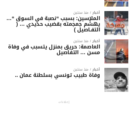
أخبار
منذ سنتين
الملاسين: بسبب “نصبة في السوق “…
يهشّم جمجمته بقضيب حديدي … (
التفـاصيل )
أخبار
منذ سنتين
العاصمة: حريق بمنزل يتسبب في وفاة
مسن … التفاصيل
أخبار
منذ سنتين
وفاة طبيب تونسي بسلطنة عمان ..
إعلانات