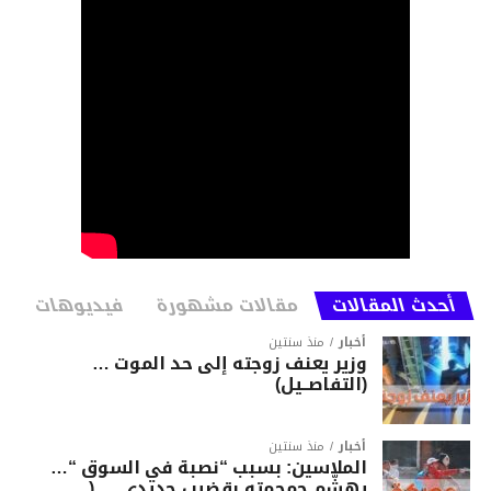
أحدث المقالات
مقالات مشهورة
فيديوهات
أخبار
منذ سنتين
وزير يعنف زوجته إلى حد الموت …
(التفاصــيل)
أخبار
منذ سنتين
الملاسين: بسبب “نصبة في السوق “…
يهشّم جمجمته بقضيب حديدي … (