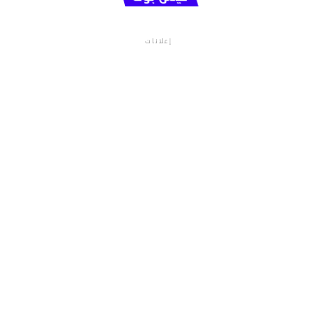
إعلانات
م.م