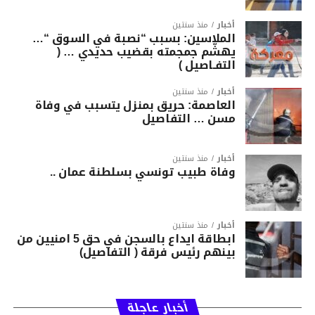
أخبار
منذ سنتين
الملاسين: بسبب “نصبة في السوق “…
يهشّم جمجمته بقضيب حديدي … (
التفـاصيل )
أخبار
منذ سنتين
العاصمة: حريق بمنزل يتسبب في وفاة
مسن … التفاصيل
أخبار
منذ سنتين
وفاة طبيب تونسي بسلطنة عمان ..
أخبار
منذ سنتين
ابطاقة ايداع بالسجن في حق 5 امنيين من
بينهم رئيس فرقة ( التفاصيل)
أخبار عاجلة