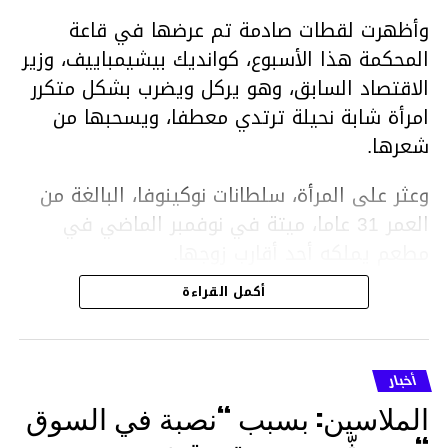
وأظهرت لقطات صادمة تم عرضها في قاعة
المحكمة هذا الأسبوع، كوانديك بيشيمباييف، وزير
الاقتصاد السابق، وهو يركل ويضرب بشكل متكرر
امرأة شابة نحيلة ترتدي معطفا، ويسحبها من
شعرها.
وعثر على المرأة، سلطانات نوكينوفا، البالغة من
العمر 31 عاما، ميتة في نوفمبر الماضي في
مطعم يملكه أحد أقارب زوجها.
أكمل القراءة
ووفقا لتقرير الطبيب الشرعي، توفيت نوكينوفا
متأثرة بصدمة في الدماغ، وكانت إحدى عظام
أنفها مكسورة وكانت هناك كدمات متعددة على
أخبار
وجهها ورأسها وذراعيها ويديها.
الملاسين: بسبب “نصبة في السوق
ويواجه بيشيمباييف (43 عاما) اتهامات بالتعذيب