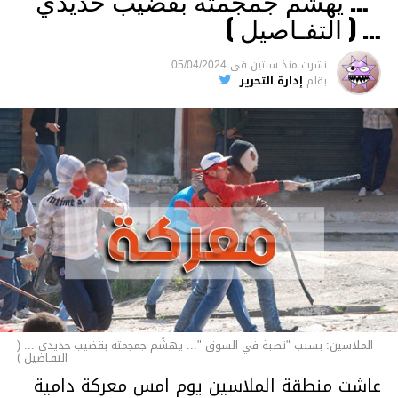
“… يهشّم جمجمته بقضيب حديدي
والقتل باستخدام العنف الشديد ويواجه عقوبة
… ( التفـاصيل )
السجن لمدة تصل إلى 20 عاما.
نشرت
منذ سنتين
فى
05/04/2024
الأخبار
بقلم
إدارة التحرير
الملاسين: بسبب "نصبة في السوق "... يهشّم جمجمته بقضيب حديدي ... (
التفـاصيل )
عاشت منطقة الملاسين يوم امس معركة دامية