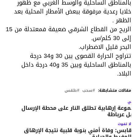
بالمناطق الساحلية والوسط الغربي مع ظهور
خلايا رعدية مرفوقة ببعض الأمطار المحلية بعد
الظهر .
الريح من القطاع الشرقي ضعيفة فمعتدلة من 15
إلى 30 كلم/س.
البحر قليل الاضطراب.
تتراوح الحرارة القصوى بين 30 و34 درجة
بالمناطق الساحلية وبين 35 و40 درجة داخل
البلاد.
مقالات متشابهة:
سحب
طقس
لتالي
جموعة إرهابية تطلق النار على محطة الإرسال
جبل عرباطة
لا تفوت
قابس: وفاة أمني بنوبة قلبية نتيجة الإرهاق
المفرط والحرارة