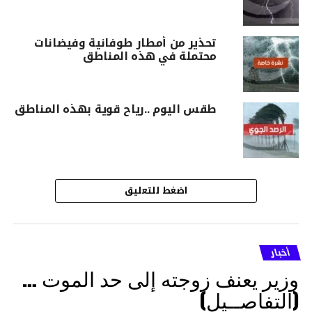
تحذير من أمطار طوفانية وفيضانات
محتملة في هذه المناطق
طقس اليوم ..رياح قوية بهذه المناطق
اضغط للتعليق
أخبار
وزير يعنف زوجته إلى حد الموت …
(التفاصــيل)