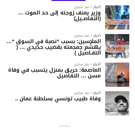
أخبار
منذ سنتين
وزير يعنف زوجته إلى حد الموت …
(التفاصــيل)
أخبار
منذ سنتين
الملاسين: بسبب “نصبة في السوق “…
يهشّم جمجمته بقضيب حديدي … (
التفـاصيل )
أخبار
منذ سنتين
العاصمة: حريق بمنزل يتسبب في وفاة
مسن … التفاصيل
أخبار
منذ سنتين
وفاة طبيب تونسي بسلطنة عمان ..
إعلانات