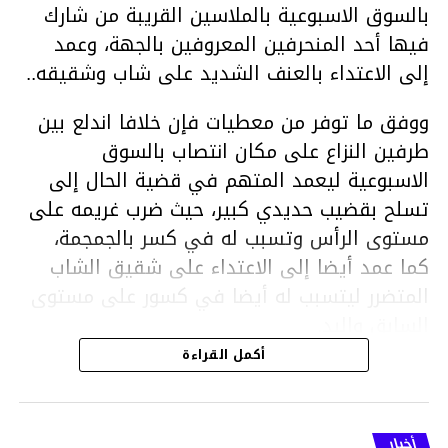
بالسوق الاسبوعية بالملاسين القريبة من شارك
فيها أحد المنحرفين المعروفين بالجهة، وعمد
إلى الاعتداء بالعنف الشديد على شاب وشقيقه..
ووفق ما توفر من معطيات فإن خلافا اندلع بين
طرفين النزاع على مكان انتصاب بالسوق
الاسبوعية ليعمد المتهم في قضية الحال إلى
تسلح بقضيب حديدي كبير، حيث ضرب غريمه على
مستوى الرأس وتسبب له في كسر بالجمجمة،
كما عمد أيضا إلى الاعتداء على شقيق الشاب
المتضرر ليتسبب له أيضا في كسور على مستوى
السابق واليد.
هذا وقد تمكن أعوان مركز الأمن الوطني بحي
أكمل القراءة
هلال في توقيت قياسي من محاصرة المشتبه به
والقبض عليه وإحالته على التحقيق في خصوص
ما نُسبه إليه.
أخبار