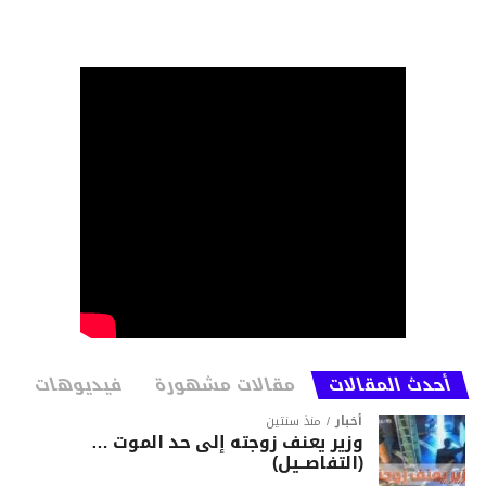
أحدث المقالات
مقالات مشهورة
فيديوهات
أخبار
منذ سنتين
وزير يعنف زوجته إلى حد الموت …
(التفاصــيل)