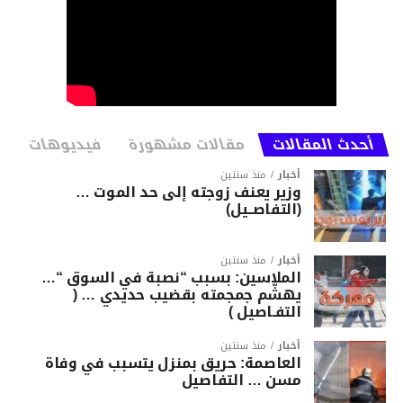
أحدث المقالات
مقالات مشهورة
فيديوهات
أخبار
منذ سنتين
وزير يعنف زوجته إلى حد الموت …
(التفاصــيل)
أخبار
منذ سنتين
الملاسين: بسبب “نصبة في السوق “…
يهشّم جمجمته بقضيب حديدي … (
التفـاصيل )
أخبار
منذ سنتين
العاصمة: حريق بمنزل يتسبب في وفاة
مسن … التفاصيل