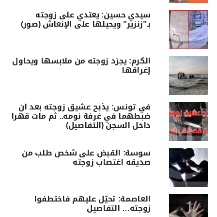
سيدي حسين: يعتدي على زوجته
بـ”زنزير” ويحيلها على الإنعاش (صور)
الكرم: يجرّد زوجته من ملابسها ويحاول
إغراقها
في تونس: يذبح عشيق زوجته بعد ان
ضبطهما في غرفة نومه.. ثم مات قهرا
داخل السجن (التفاصيل)
سوسة: القبض على شخص طلب من
صديقه اغتصاب زوجته
العاصمة: تحيّل عليهم فاختطفوا
زوجته… التفاصيل