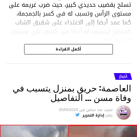
تسلح بقضيب حديدي كبير، حيث ضرب غريمه على
مستوى الرأس وتسبب له في كسر بالجمجمة،
كما عمد أيضا إلى الاعتداء على شقيق الشاب
المتضرر ليتسبب له أيضا في كسور على مستوى
السابق واليد.
هذا وقد تمكن أعوان مركز الأمن الوطني بحي
أكمل القراءة
هلال في توقيت قياسي من محاصرة المشتبه به
والقبض عليه وإحالته على التحقيق في خصوص
ما نُسبه إليه.
أخبار
العاصمة: حريق بمنزل يتسبب في
وفاة مسن … التفاصيل
متابعة
نشرت
منذ سنتين
فى
05/04/2024
بقلم
إدارة التحرير
قسم الاخبار