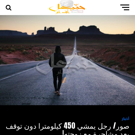
أخبار
صور/ رجل يمشي 450 كيلومترا دون توقف
بعد مشاجرة مع زوجته!