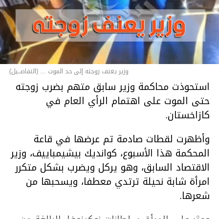
وزير يعنف زوجته إلى حد الموت ... (التفاصــيل)
استحوذت محاكمة وزير سابق متهم بضرب زوجته
حتى الموت على اهتمام الرأي العام في
كازاخستان.
وأظهرت لقطات صادمة تم عرضها في قاعة
المحكمة هذا الأسبوع، كوانديك بيشيمباييف، وزير
الاقتصاد السابق، وهو يركل ويضرب بشكل متكرر
امرأة شابة نحيلة ترتدي معطفا، ويسحبها من
شعرها.