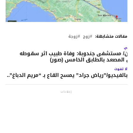
مقالات متشابهة:
زوج
زوجة
لتالي
لان/ مستشفى جندوبة: وفاة طبيب اثر سقوطه
ن المصعد بالطابق الخامس (صور)
لا تفوت
بالفيديو/”رياض جراد” يمسح القاع بـ “مريم الدباغ”..
إعلانات