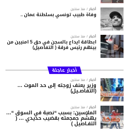
أخبار
منذ سنتين
وفاة طبيب تونسي بسلطنة عمان ..
أخبار
منذ سنتين
ابطاقة ايداع بالسجن في حق 5 امنيين من
بينهم رئيس فرقة ( التفاصيل)
أخبار عاجلة
أخبار
منذ سنتين
وزير يعنف زوجته إلى حد الموت …
(التفاصــيل)
أخبار
منذ سنتين
الملاسين: بسبب “نصبة في السوق “…
يهشّم جمجمته بقضيب حديدي … (
التفـاصيل )