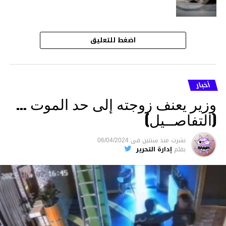
اضغط للتعليق
أخبار
وزير يعنف زوجته إلى حد الموت …
(التفاصــيل)
نشرت
منذ سنتين
فى
06/04/2024
بقلم
إدارة التحرير