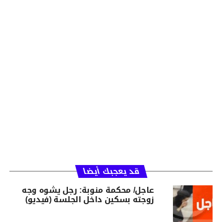
قد يعجبك أيضا
عاجل/ محكمة منوبة: رجل يشوه وجه
زوجته بسكين داخل الجلسة (فيديو)