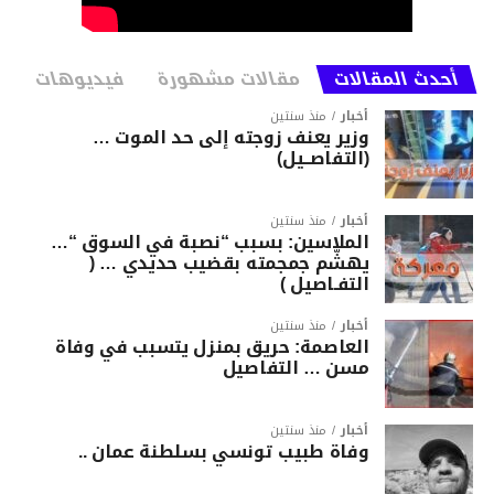
أحدث المقالات
مقالات مشهورة
فيديوهات
أخبار
منذ سنتين
وزير يعنف زوجته إلى حد الموت …
(التفاصــيل)
أخبار
منذ سنتين
الملاسين: بسبب “نصبة في السوق “…
يهشّم جمجمته بقضيب حديدي … (
التفـاصيل )
أخبار
منذ سنتين
العاصمة: حريق بمنزل يتسبب في وفاة
مسن … التفاصيل
أخبار
منذ سنتين
وفاة طبيب تونسي بسلطنة عمان ..