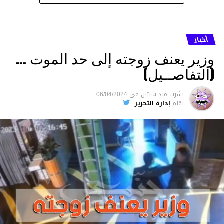
أخبار
وزير يعنف زوجته إلى حد الموت …
(التفاصــيل)
نشرت
منذ سنتين
فى
06/04/2024
بقلم
إدارة التحرير