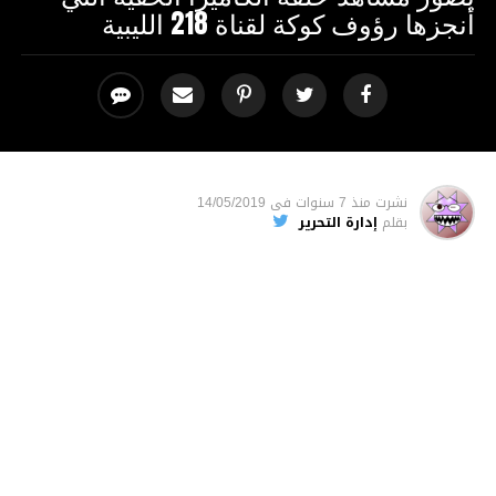
أنجزها رؤوف كوكة لقناة 218 الليبية
نشرت
منذ 7 سنوات
فى
14/05/2019
بقلم
إدارة التحرير