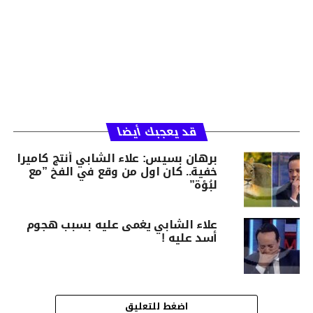
قد يعجبك أيضا
برهان بسيس: علاء الشابي أنتج كاميرا
خفية.. كان اول من وقع في الفخ ”مع
لبُؤة”
علاء الشابي يغمى عليه بسبب هجوم
أسد عليه !
اضغط للتعليق