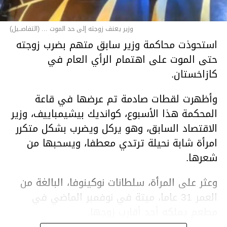
وزير يعنف زوجته إلى حد الموت ... (التفاصــيل)
استحوذت محاكمة وزير سابق متهم بضرب زوجته
حتى الموت على اهتمام الرأي العام في
كازاخستان.
وأظهرت لقطات صادمة تم عرضها في قاعة
المحكمة هذا الأسبوع، كوانديك بيشيمباييف، وزير
الاقتصاد السابق، وهو يركل ويضرب بشكل متكرر
امرأة شابة نحيلة ترتدي معطفا، ويسحبها من
شعرها.
وعثر على المرأة، سلطانات نوكينوفا، البالغة من
العمر 31 عاما، ميتة في نوفمبر الماضي في
مطعم يملكه أحد أقارب زوجها.