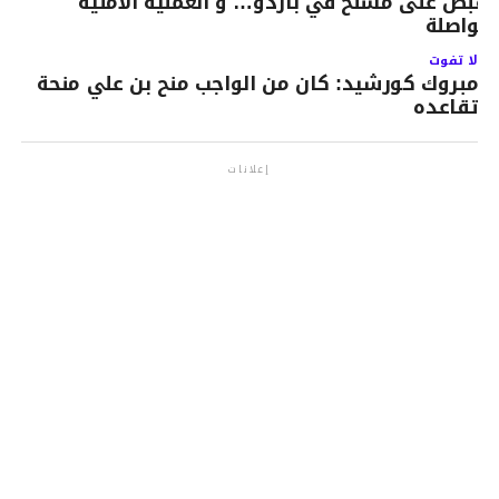
لقبض على مسلح في باردو… و العملية الامنية
تواصلة
لا تفوت
مبروك كورشيد: كان من الواجب منح بن علي منحة
تقاعده
إعلانات