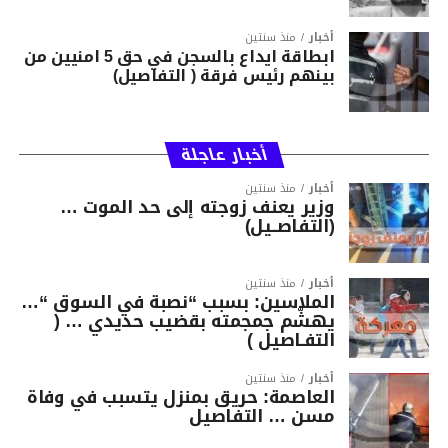
أخبار
منذ سنتين
ابطاقة ايداع بالسجن في حق 5 امنيين من
بينهم رئيس فرقة ( التفاصيل)
أخبار عاجلة
أخبار
منذ سنتين
وزير يعنف زوجته إلى حد الموت …
(التفاصــيل)
أخبار
منذ سنتين
الملاسين: بسبب “نصبة في السوق “…
يهشّم جمجمته بقضيب حديدي … (
التفـاصيل )
أخبار
منذ سنتين
العاصمة: حريق بمنزل يتسبب في وفاة
مسن … التفاصيل