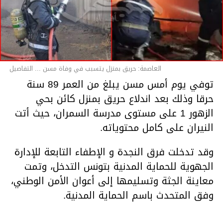
العاصمة: حريق بمنزل يتسبب في وفاة مسن ... التفاصيل
توفي يوم أمس مسن يبلغ من العمر 89 سنة
حرقا وذلك بعد اندلاع حريق بمنزل كائن بحي
الزهور 1 على مستوى مدرسة السمران، حيث أتت
النيران على كامل محتوياته.
وقد تدخلت فرق النجدة و الإطفاء التابعة للإدارة
الجهوية للحماية المدنية بتونس التدخل، وتمت
معاينة الجثة وتسليمها إلى أعوان الأمن الوطني،
وفق المتحدث باسم الحماية المدنية.