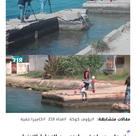
مقالات متشابهة:
رؤوف كوكة
قناة 218
كاميرا خفية
لتالي