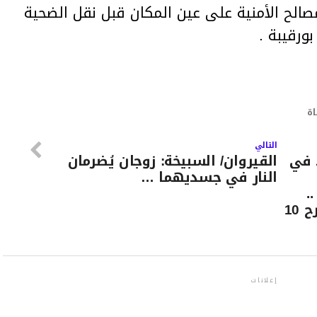
صالح الأمنية على عين المكان قبل نقل الضحية
ورقيبة .
ة
التالي
 في
القيروان/ السبيخة: زوجان يُضرمان
النار في جسديهما …
.
ويتسبب في مقتل إمرأة وجرح 10
إعلانات