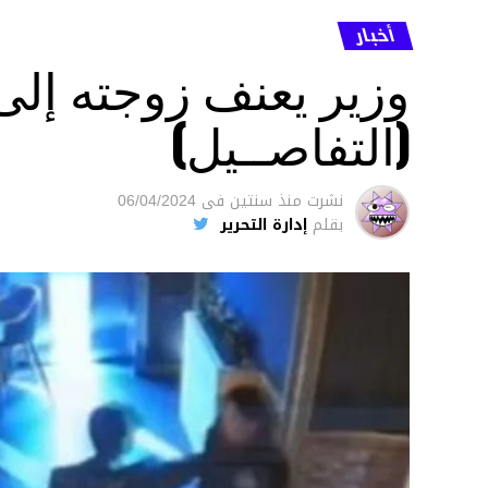
أخبار
وزير يعنف زوجته إل
(التفاصــيل)
نشرت
منذ سنتين
فى
06/04/2024
بقلم
إدارة التحرير