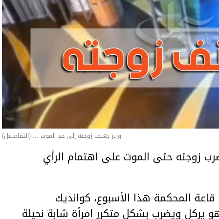
وزير يعنف زوجته إلى حد الموت ... (التفاصــيل)
ب زوجته حتى الموت على اهتمام الرأي
اعة المحكمة هذا الأسبوع، كوانديك
هو يركل ويضرب بشكل متكرر امرأة شابة نحيلة