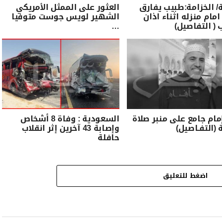
الخزامة:طبيب يفارق
العثور على الممثل الأمريكي
امام منزله اثناء اذان
الشهير لويس جوست متوفيا
 ( التفاصيل)
…
مام جامع على منبر صلاة
السعودية : وفاة 8 أشخاص
 (التفـاصيل)
وإصابة 43 آخرين إثر انقلاب
حافلة
اضغط للتعليق