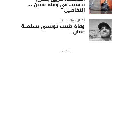
يتسبب في وفاة مسن …
التفاصيل
أخبار
منذ سنتين
وفاة طبيب تونسي بسلطنة
عمان ..
إعلانات