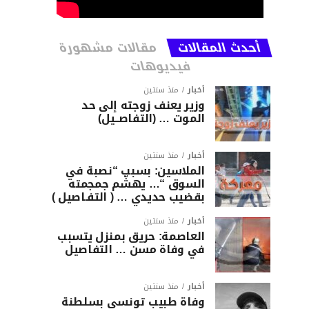
أحدث المقالات
مقالات مشهورة
فيديوهات
أخبار
منذ سنتين
وزير يعنف زوجته إلى حد
الموت … (التفاصــيل)
أخبار
منذ سنتين
الملاسين: بسبب “نصبة في
السوق “… يهشّم جمجمته
بقضيب حديدي … ( التفـاصيل )
أخبار
منذ سنتين
العاصمة: حريق بمنزل يتسبب
في وفاة مسن … التفاصيل
أخبار
منذ سنتين
وفاة طبيب تونسي بسلطنة