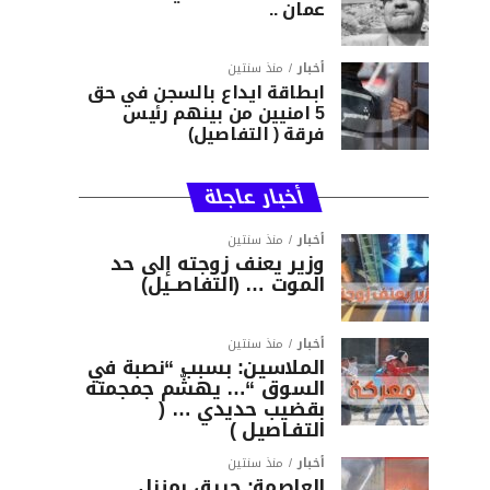
عمان ..
أخبار
منذ سنتين
ابطاقة ايداع بالسجن في حق
5 امنيين من بينهم رئيس
فرقة ( التفاصيل)
أخبار عاجلة
أخبار
منذ سنتين
وزير يعنف زوجته إلى حد
الموت … (التفاصــيل)
أخبار
منذ سنتين
الملاسين: بسبب “نصبة في
السوق “… يهشّم جمجمته
بقضيب حديدي … (
التفـاصيل )
أخبار
منذ سنتين
العاصمة: حريق بمنزل