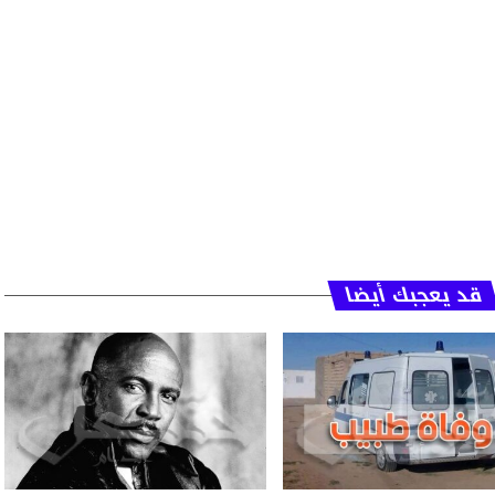
قد يعجبك أيضا