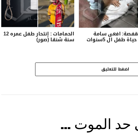
/قفصة: افعى سامة
الحمامات : إنتحار طفل عمره 12
تنهي حياة طفل ال 5سنوات
سنة شنقا (صور)
اضغط للتعليق
ى حد الموت …