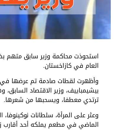
استحوذت محاكمة وزير سابق متهم بضر
العام في كازاخستان.
وأظهرت لقطات صادمة تم عرضها في ق
بيشيمباييف، وزير الاقتصاد السابق، و
ترتدي معطفا، ويسحبها من شعرها.
الماضي في مطعم يملكه أحد أقارب ز