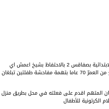
اذنت النيابة العمومية بالمحكمة الابتدائية بصفاقس 2 بالاحتفاظ بشيخ اعمش اي
يشكو ضعفا كبيرا في النظر ويبلغ من العمرّ 70 عاما بتهمة مفاحشة طفلتين تبلغان
ء ان المتهم اقدم على فعلته في محل بطريق منزل
 الكرتونية للأطفال