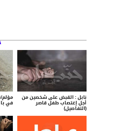
نابل : القبض على شخصين من
مؤلم/
أجل إغتصاب طفل قاصر
في بال
(التفاصيل)