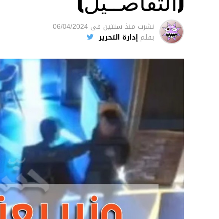
(التفاصــيل)
نشرت
منذ سنتين
فى
06/04/2024
بقلم
إدارة التحرير