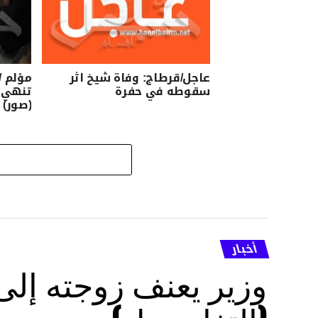
عاجل/قرطاج: وفاة شيخ اثر
مؤلم 
سقوطه في حفرة
(صور)
أخبار
وزير يعنف زوجته إل