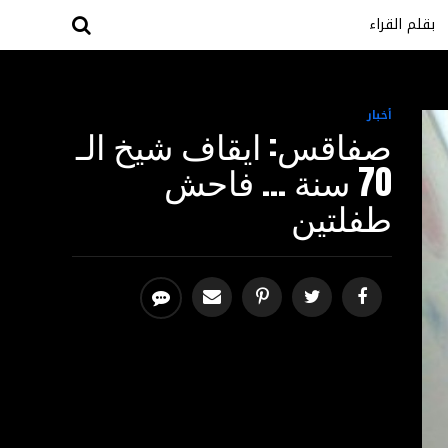
بقلم القراء
أخبار
صفاقس: ايقاف شيخ الـ
70 سنة … فاحش
طفلتين