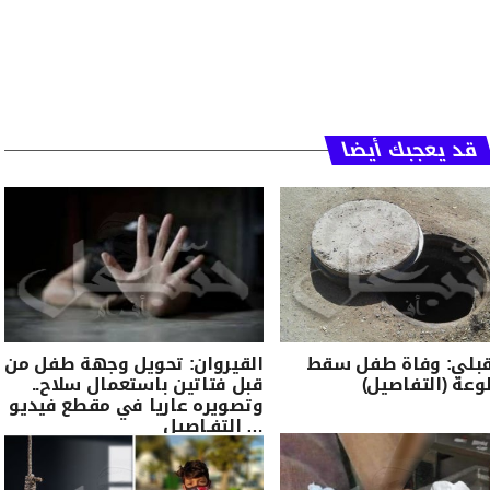
قد يعجبك أيضا
قبلي: وفاة طفل سقط
القيروان: تحويل وجهة طفل من
وعة (التفاصيل)
قبل فتاتين باستعمال سلاح..
وتصويره عاريا في مقطع فيديو
… التفـاصيل