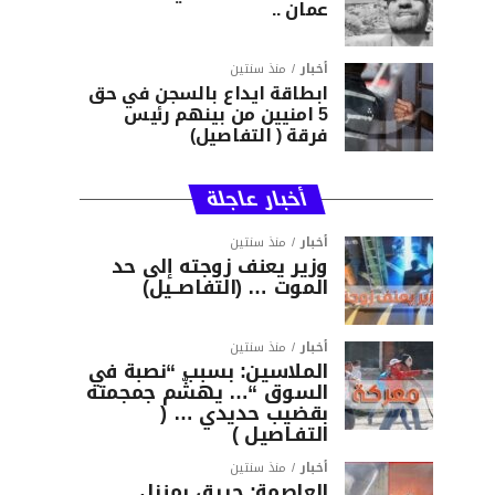
عمان ..
أخبار
منذ سنتين
ابطاقة ايداع بالسجن في حق
5 امنيين من بينهم رئيس
فرقة ( التفاصيل)
أخبار عاجلة
أخبار
منذ سنتين
وزير يعنف زوجته إلى حد
الموت … (التفاصــيل)
أخبار
منذ سنتين
الملاسين: بسبب “نصبة في
السوق “… يهشّم جمجمته
بقضيب حديدي … (
التفـاصيل )
أخبار
منذ سنتين
العاصمة: حريق بمنزل