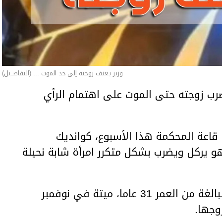
وزير يعنف زوجته إلى حد الموت ... (التفاصــيل)
ب زوجته حتى الموت على اهتمام الرأي
اعة المحكمة هذا الأسبوع، كوانديك
هو يركل ويضرب بشكل متكرر امرأة شابة نحيلة
وعثر على المرأة، سلطانات نوكينوفا، البالغة من العمر 31 عاما، ميتة في نوفمبر
وجها.