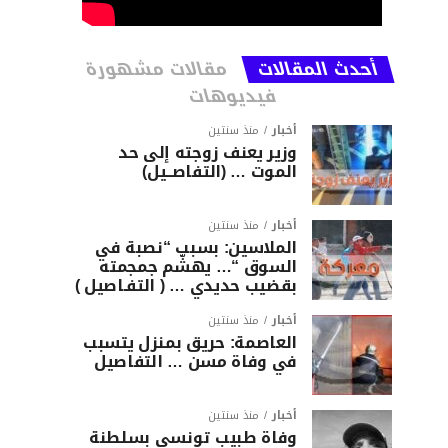
أحدث المقالات
مقالات مشهورة
فيديوهات
أخبار
منذ سنتين
وزير يعنف زوجته إلى حد
الموت … (التفاصــيل)
أخبار
منذ سنتين
الملاسين: بسبب “نصبة في
السوق “… يهشّم جمجمته
بقضيب حديدي … ( التفـاصيل )
أخبار
منذ سنتين
العاصمة: حريق بمنزل يتسبب
في وفاة مسن … التفاصيل
أخبار
منذ سنتين
وفاة طبيب تونسي بسلطنة