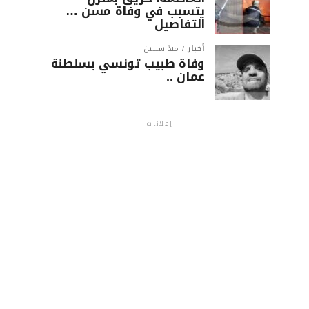
يتسبب في وفاة مسن …
التفاصيل
أخبار
منذ سنتين
وفاة طبيب تونسي بسلطنة
عمان ..
إعلانات