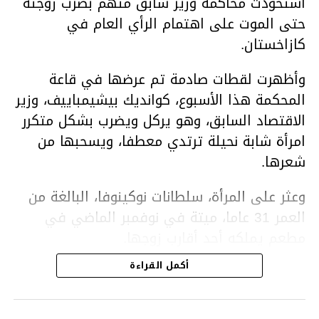
استحوذت محاكمة وزير سابق متهم بضرب زوجته
حتى الموت على اهتمام الرأي العام في
كازاخستان.
وأظهرت لقطات صادمة تم عرضها في قاعة
المحكمة هذا الأسبوع، كوانديك بيشيمباييف، وزير
الاقتصاد السابق، وهو يركل ويضرب بشكل متكرر
امرأة شابة نحيلة ترتدي معطفا، ويسحبها من
شعرها.
وعثر على المرأة، سلطانات نوكينوفا، البالغة من
العمر 31 عاما، ميتة في نوفمبر الماضي في
مطعم يملكه أحد أقارب زوجها.
أكمل القراءة
ووفقا لتقرير الطبيب الشرعي، توفيت نوكينوفا
متأثرة بصدمة في الدماغ، وكانت إحدى عظام
أنفها مكسورة وكانت هناك كدمات متعددة على