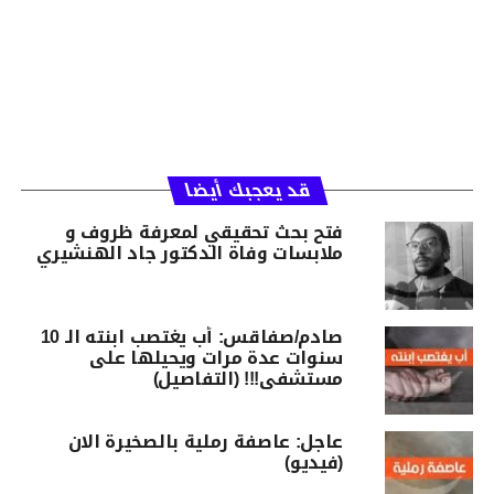
قد يعجبك أيضا
فتح بحث تحقيقي لمعرفة ظروف و
ملابسات وفاة الدكتور جاد الهنشيري
صادم/صفاقس: أب يغتصب ابنته الـ 10
سنوات عدة مرات ويحيلها على
مستشفى!!! (التفاصيل)
عاجل: عاصفة رملية بالصخيرة الان
(فيديو)