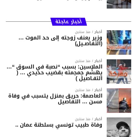
أخبار عاجلة
أخبار
منذ سنتين
وزير يعنف زوجته إلى حد الموت …
(التفاصــيل)
أخبار
منذ سنتين
الملاسين: بسبب “نصبة في السوق “…
يهشّم جمجمته بقضيب حديدي … (
التفـاصيل )
أخبار
منذ سنتين
العاصمة: حريق بمنزل يتسبب في وفاة
مسن … التفاصيل
أخبار
منذ سنتين
وفاة طبيب تونسي بسلطنة عمان ..