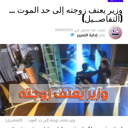
وزير يعنف زوجته إلى حد الموت …
(التفاصــيل)
نشرت
منذ سنتين
فى
06/04/2024
بقلم
إدارة التحرير
وزير يعنف زوجته إلى حد الموت ... (التفاصــيل)