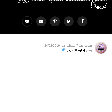
كريهة !
نشرت
منذ 7 سنوات
فى
24/02/2019
بقلم
إدارة التحرير