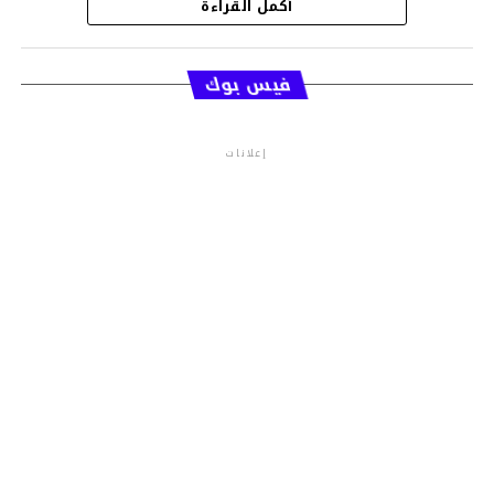
أكمل القراءة
قسم الاخبار
فيس بوك
إعلانات
م.م