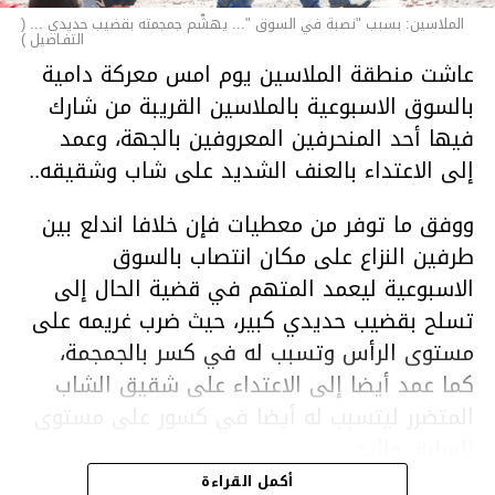
الملاسين: بسبب "نصبة في السوق "... يهشّم جمجمته بقضيب حديدي ... (
التفـاصيل )
عاشت منطقة الملاسين يوم امس معركة دامية
بالسوق الاسبوعية بالملاسين القريبة من شارك
فيها أحد المنحرفين المعروفين بالجهة، وعمد
إلى الاعتداء بالعنف الشديد على شاب وشقيقه..
ووفق ما توفر من معطيات فإن خلافا اندلع بين
طرفين النزاع على مكان انتصاب بالسوق
الاسبوعية ليعمد المتهم في قضية الحال إلى
تسلح بقضيب حديدي كبير، حيث ضرب غريمه على
مستوى الرأس وتسبب له في كسر بالجمجمة،
كما عمد أيضا إلى الاعتداء على شقيق الشاب
المتضرر ليتسبب له أيضا في كسور على مستوى
السابق واليد.
هذا وقد تمكن أعوان مركز الأمن الوطني بحي
أكمل القراءة