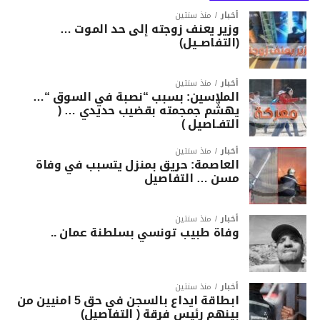
أخبار
منذ سنتين
وزير يعنف زوجته إلى حد الموت …
(التفاصــيل)
أخبار
منذ سنتين
الملاسين: بسبب “نصبة في السوق “…
يهشّم جمجمته بقضيب حديدي … (
التفـاصيل )
أخبار
منذ سنتين
العاصمة: حريق بمنزل يتسبب في وفاة
مسن … التفاصيل
أخبار
منذ سنتين
وفاة طبيب تونسي بسلطنة عمان ..
أخبار
منذ سنتين
ابطاقة ايداع بالسجن في حق 5 امنيين من
بينهم رئيس فرقة ( التفاصيل)