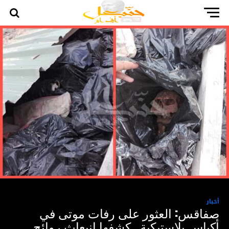
أخبار
صفاقس: العثور على رفات موتى في
أكياس بلاستيكية.. كشفها انبعاث روائح