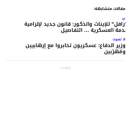
مقالات متشابهة:
لتالي
لـ”رافل” للإيناث والذكور: قانون جديد لإلزامية
لخدمة العسكرية … التفاصيل
لا تفوت
وزير الدفاع: عسكريون تخابروا مع إرهابيين
ومُهرّبين
إعلانات