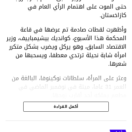
حتى الموت على اهتمام الرأي العام في
كازاخستان.
وأظهرت لقطات صادمة تم عرضها في قاعة
المحكمة هذا الأسبوع، كوانديك بيشيمباييف، وزير
الاقتصاد السابق، وهو يركل ويضرب بشكل متكرر
امرأة شابة نحيلة ترتدي معطفا، ويسحبها من
شعرها.
وعثر على المرأة، سلطانات نوكينوفا، البالغة من
العمر 31 عاما، ميتة في نوفمبر الماضي في
مطعم يملكه أحد أقارب زوجها.
أكمل القراءة
ووفقا لتقرير الطبيب الشرعي، توفيت نوكينوفا
متأثرة بصدمة في الدماغ، وكانت إحدى عظام
أنفها مكسورة وكانت هناك كدمات متعددة على