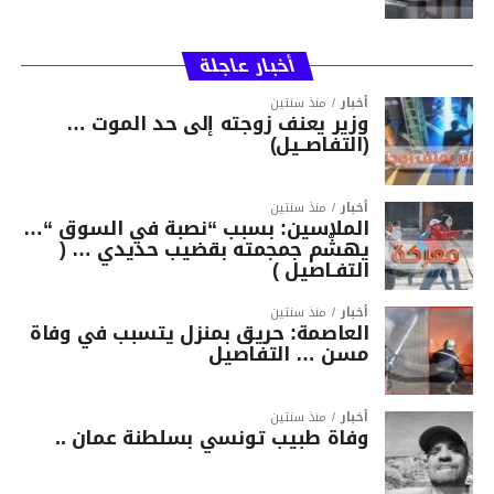
أخبار عاجلة
أخبار
منذ سنتين
وزير يعنف زوجته إلى حد الموت …
(التفاصــيل)
أخبار
منذ سنتين
الملاسين: بسبب “نصبة في السوق “…
يهشّم جمجمته بقضيب حديدي … (
التفـاصيل )
أخبار
منذ سنتين
العاصمة: حريق بمنزل يتسبب في وفاة
مسن … التفاصيل
أخبار
منذ سنتين
وفاة طبيب تونسي بسلطنة عمان ..