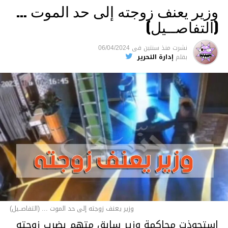
وزير يعنف زوجته إلى حد الموت …
(التفاصــيل)
نشرت
منذ سنتين
فى
06/04/2024
بقلم
إدارة التحرير
وزير يعنف زوجته إلى حد الموت ... (التفاصــيل)
استحوذت محاكمة وزير سابق متهم بضرب زوجته