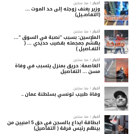
أخبار
منذ سنتين
وزير يعنف زوجته إلى حد الموت …
(التفاصــيل)
أخبار
منذ سنتين
الملاسين: بسبب “نصبة في السوق “…
يهشّم جمجمته بقضيب حديدي … (
التفـاصيل )
أخبار
منذ سنتين
العاصمة: حريق بمنزل يتسبب في وفاة
مسن … التفاصيل
أخبار
منذ سنتين
وفاة طبيب تونسي بسلطنة عمان ..
أخبار
منذ سنتين
ابطاقة ايداع بالسجن في حق 5 امنيين من
بينهم رئيس فرقة ( التفاصيل)