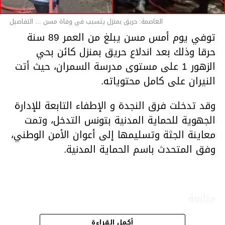
العاصمة: حريق بمنزل يتسبب في وفاة مسن ... التفاصيل
توفي يوم أمس مسن يبلغ من العمر 89 سنة
حرقا وذلك بعد اندلاع حريق بمنزل كائن بحي
الزهور 1 على مستوى مدرسة السمران، حيث أتت
النيران على كامل محتوياته.
وقد تدخلت فرق النجدة و الإطفاء التابعة للإدارة
الجهوية للحماية المدنية بتونس التدخل، وتمت
معاينة الجثة وتسليمها إلى أعوان الأمن الوطني،
وفق المتحدث باسم الحماية المدنية.
متابعة
أكمل القراءة