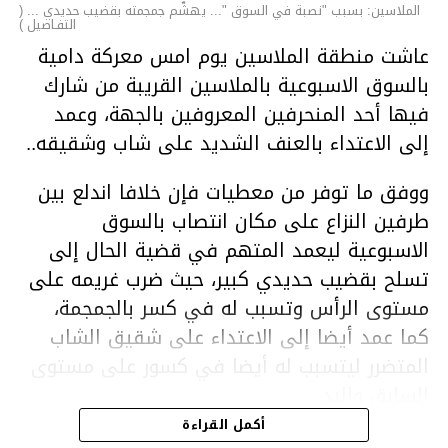
الملاسين: بسبب "نصبة في السوق "... يهشّم جمجمته بقضيب حديدي ... (
التفـاصيل )
عاشت منطقة الملاسين يوم امس معركة دامية
بالسوق الاسبوعية بالملاسين القريبة من شارك
فيها أحد المنحرفين المعروفين بالجهة، وعمد
إلى الاعتداء بالعنف الشديد على شاب وشقيقه..
ووفق ما توفر من معطيات فإن خلافا اندلع بين
طرفين النزاع على مكان انتصاب بالسوق
الاسبوعية ليعمد المتهم في قضية الحال إلى
تسلح بقضيب حديدي كبير، حيث ضرب غريمه على
مستوى الرأس وتسبب له في كسر بالجمجمة،
كما عمد أيضا إلى الاعتداء على شقيق الشاب
المتضرر ليتسبب له أيضا في كسور على مستوى
السابق واليد.
هذا وقد تمكن أعوان مركز الأمن الوطني بحي
أكمل القراءة