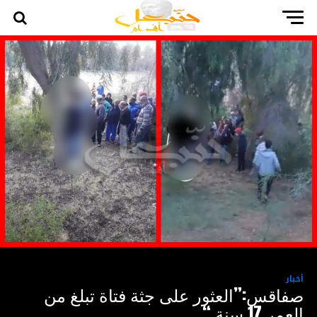
أخبار
صفاقس:”العثور على جثة فتاة تبلغ من
العمر 17 سنة “