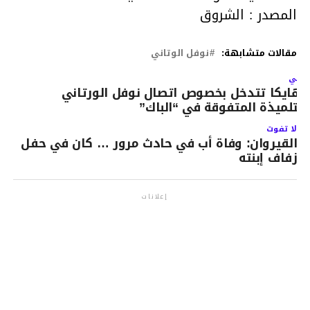
المصدر : الشروق
مقالات متشابهة:
نوفل الوتاني
لتالي
لهايكا تتدخل بخصوص اتصال نوفل الورتاني
التلميذة المتفوقة في “الباك”
لا تفوت
القيروان: وفاة أب في حادث مرور … كان في حفل
زفاف إبنته
إعلانات