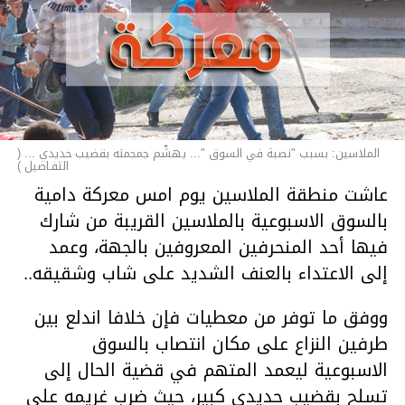
الملاسين: بسبب "نصبة في السوق "... يهشّم جمجمته بقضيب حديدي ... (
التفـاصيل )
عاشت منطقة الملاسين يوم امس معركة دامية
بالسوق الاسبوعية بالملاسين القريبة من شارك
فيها أحد المنحرفين المعروفين بالجهة، وعمد
إلى الاعتداء بالعنف الشديد على شاب وشقيقه..
ووفق ما توفر من معطيات فإن خلافا اندلع بين
طرفين النزاع على مكان انتصاب بالسوق
الاسبوعية ليعمد المتهم في قضية الحال إلى
تسلح بقضيب حديدي كبير، حيث ضرب غريمه على