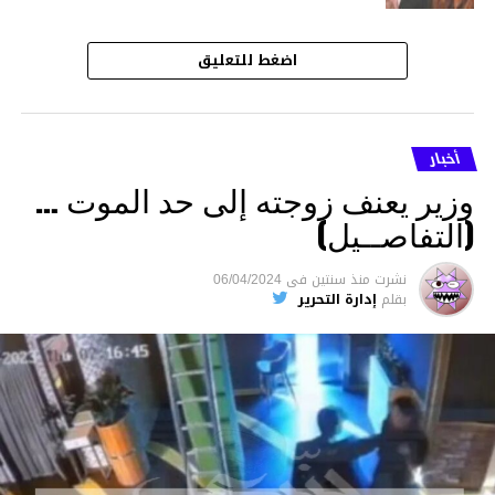
اضغط للتعليق
أخبار
وزير يعنف زوجته إلى حد الموت …
(التفاصــيل)
نشرت
منذ سنتين
فى
06/04/2024
بقلم
إدارة التحرير