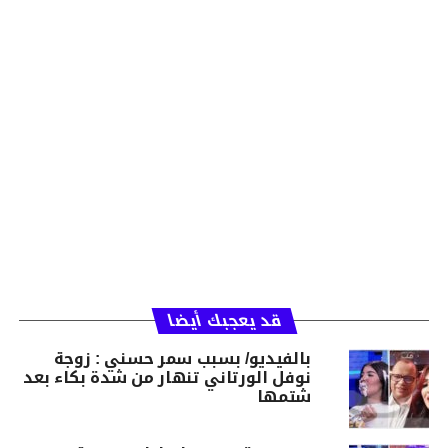
قد يعجبك أيضا
بالفيديو/ بسبب سمر حسني : زوجة
نوفل الورتاني تنهار من شدة بكاء بعد
شتمها