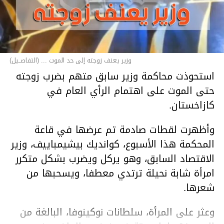
وزير يعنف زوجته إلى حد الموت ... (التفاصــيل)
استحوذت محاكمة وزير سابق متهم بضرب زوجته
حتى الموت على اهتمام الرأي العام في
كازاخستان.
وأظهرت لقطات صادمة تم عرضها في قاعة
المحكمة هذا الأسبوع، كوانديك بيشيمباييف، وزير
الاقتصاد السابق، وهو يركل ويضرب بشكل متكرر
امرأة شابة نحيلة ترتدي معطفا، ويسحبها من
شعرها.
وعثر على المرأة، سلطانات نوكينوفا، البالغة من