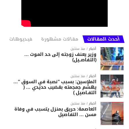
أحدث المقالات
مقالات مشهورة
فيديوهات
أخبار
منذ سنتين
وزير يعنف زوجته إلى حد الموت …
(التفاصــيل)
أخبار
منذ سنتين
الملاسين: بسبب “نصبة في السوق “…
يهشّم جمجمته بقضيب حديدي … (
التفـاصيل )
أخبار
منذ سنتين
العاصمة: حريق بمنزل يتسبب في وفاة
مسن … التفاصيل