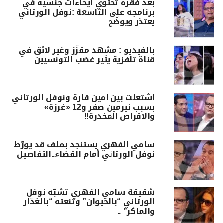
بعد فقرة تحتوي ايحاءات جنسية في
برنامجه على التاسعة :نوفل الورتاني
يعتذر ويوضّح
بالفيديو : مشهد مقزّز وغير لائق في
قناة تلفزية يثير غضب التونسيين
اشتعلت بين امين قارة ونوفل الورتاني
بسبب نيرمين صفر و12 «غرزة»
والاقراص المخدرة!!
سامي الفهري يستنجد بملف قد يورّط
نوفل الورتاني أمام القضاء..التفاصيل
شقيقة سامي الفهري تشبّه نوفل
الورتاني “بالحيوان” وتنعته “بالغدّار
والماكر” ..