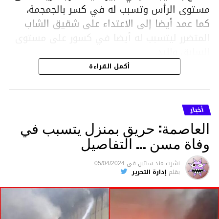
مستوى الرأس وتسبب له في كسر بالجمجمة،
كما عمد أيضا إلى الاعتداء على شقيق الشاب
المتضرر ليتسبب له أيضا في كسور على مستوى
السابق واليد.
هذا وقد تمكن أعوان مركز الأمن الوطني بحي
أكمل القراءة
هلال في توقيت قياسي من محاصرة المشتبه به
والقبض عليه وإحالته على التحقيق في خصوص
ما نُسبه إليه.
أخبار
العاصمة: حريق بمنزل يتسبب في
وفاة مسن … التفاصيل
متابعة
نشرت
منذ سنتين
فى
05/04/2024
بقلم
إدارة التحرير
قسم الاخبار