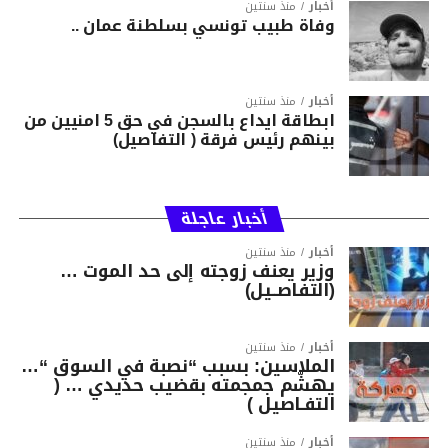
أخبار
منذ سنتين
وفاة طبيب تونسي بسلطنة عمان ..
أخبار
منذ سنتين
ابطاقة ايداع بالسجن في حق 5 امنيين من
بينهم رئيس فرقة ( التفاصيل)
أخبار عاجلة
أخبار
منذ سنتين
وزير يعنف زوجته إلى حد الموت …
(التفاصــيل)
أخبار
منذ سنتين
الملاسين: بسبب “نصبة في السوق “…
يهشّم جمجمته بقضيب حديدي … (
التفـاصيل )
أخبار
منذ سنتين