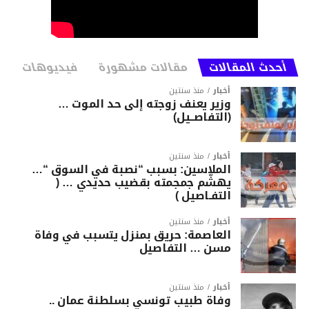
أحدث المقالات
مقالات مشهورة
فيديوهات
أخبار
منذ سنتين
وزير يعنف زوجته إلى حد الموت …
(التفاصــيل)
أخبار
منذ سنتين
الملاسين: بسبب “نصبة في السوق “…
يهشّم جمجمته بقضيب حديدي … (
التفـاصيل )
أخبار
منذ سنتين
العاصمة: حريق بمنزل يتسبب في وفاة
مسن … التفاصيل
أخبار
منذ سنتين
وفاة طبيب تونسي بسلطنة عمان ..