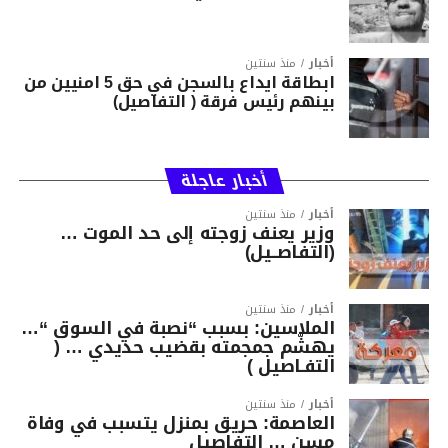
أخبار
منذ سنتين
ابطاقة ايداع بالسجن في حق 5 امنيين من
بينهم رئيس فرقة ( التفاصيل)
أخبار عاجلة
أخبار
منذ سنتين
وزير يعنف زوجته إلى حد الموت …
(التفاصــيل)
أخبار
منذ سنتين
الملاسين: بسبب “نصبة في السوق “…
يهشّم جمجمته بقضيب حديدي … (
التفـاصيل )
أخبار
منذ سنتين
العاصمة: حريق بمنزل يتسبب في وفاة
مسن … التفاصيل