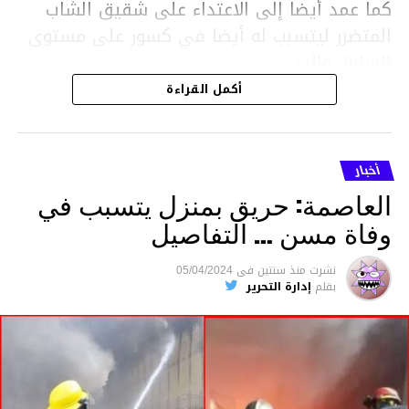
كما عمد أيضا إلى الاعتداء على شقيق الشاب
المتضرر ليتسبب له أيضا في كسور على مستوى
السابق واليد.
هذا وقد تمكن أعوان مركز الأمن الوطني بحي
أكمل القراءة
هلال في توقيت قياسي من محاصرة المشتبه به
والقبض عليه وإحالته على التحقيق في خصوص
ما نُسبه إليه.
أخبار
العاصمة: حريق بمنزل يتسبب في
وفاة مسن … التفاصيل
متابعة
نشرت
منذ سنتين
فى
05/04/2024
بقلم
إدارة التحرير
قسم الاخبار