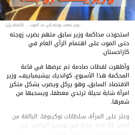
وزير يعنف زوجته إلى حد الموت ... (التفاصــيل)
استحوذت محاكمة وزير سابق متهم بضرب زوجته
حتى الموت على اهتمام الرأي العام في
كازاخستان.
وأظهرت لقطات صادمة تم عرضها في قاعة
المحكمة هذا الأسبوع، كوانديك بيشيمباييف، وزير
الاقتصاد السابق، وهو يركل ويضرب بشكل متكرر
امرأة شابة نحيلة ترتدي معطفا، ويسحبها من
شعرها.
وعثر على المرأة، سلطانات نوكينوفا، البالغة من
العمر 31 عاما، ميتة في نوفمبر الماضي في
مطعم يملكه أحد أقارب زوجها.