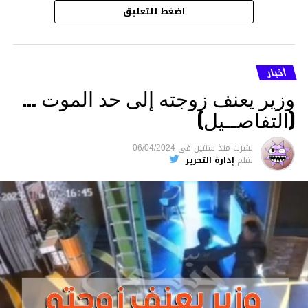
اضغط للتعليق
أخبار
وزير يعنف زوجته إلى حد الموت …
(التفاصــيل)
نشرت
منذ سنتين
فى
06/04/2024
بقلم
إدارة التحرير