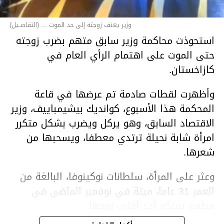
وزير يعنف زوجته إلى حد الموت ... (التفاصــيل)
استحوذت محاكمة وزير سابق متهم بضرب زوجته
حتى الموت على اهتمام الرأي العام في
كازاخستان.
وأظهرت لقطات صادمة تم عرضها في قاعة
المحكمة هذا الأسبوع، كوانديك بيشيمباييف، وزير
الاقتصاد السابق، وهو يركل ويضرب بشكل متكرر
امرأة شابة نحيلة ترتدي معطفا، ويسحبها من
شعرها.
وعثر على المرأة، سلطانات نوكينوفا، البالغة من
العمر 31 عاما، ميتة في نوفمبر الماضي في
مطعم يملكه أحد أقارب زوجها.