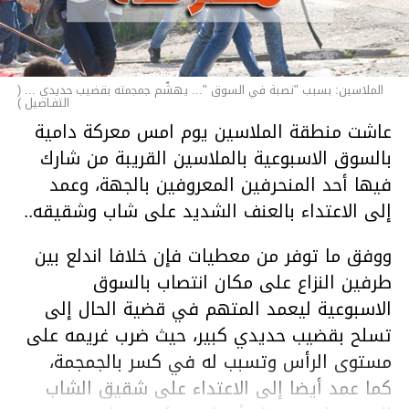
الملاسين: بسبب "نصبة في السوق "... يهشّم جمجمته بقضيب حديدي ... (
التفـاصيل )
عاشت منطقة الملاسين يوم امس معركة دامية
بالسوق الاسبوعية بالملاسين القريبة من شارك
فيها أحد المنحرفين المعروفين بالجهة، وعمد
إلى الاعتداء بالعنف الشديد على شاب وشقيقه..
ووفق ما توفر من معطيات فإن خلافا اندلع بين
طرفين النزاع على مكان انتصاب بالسوق
الاسبوعية ليعمد المتهم في قضية الحال إلى
تسلح بقضيب حديدي كبير، حيث ضرب غريمه على
مستوى الرأس وتسبب له في كسر بالجمجمة،
كما عمد أيضا إلى الاعتداء على شقيق الشاب