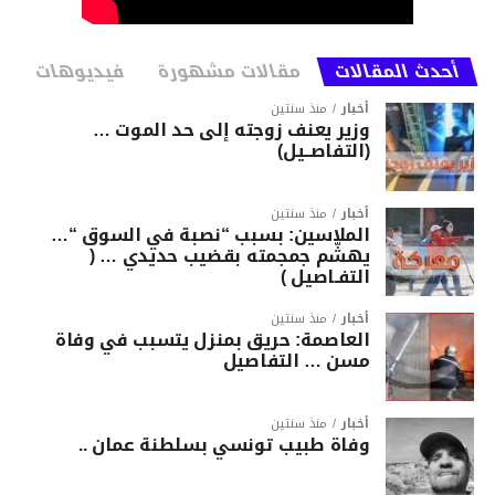
أحدث المقالات
مقالات مشهورة
فيديوهات
أخبار
منذ سنتين
وزير يعنف زوجته إلى حد الموت …
(التفاصــيل)
أخبار
منذ سنتين
الملاسين: بسبب “نصبة في السوق “…
يهشّم جمجمته بقضيب حديدي … (
التفـاصيل )
أخبار
منذ سنتين
العاصمة: حريق بمنزل يتسبب في وفاة
مسن … التفاصيل
أخبار
منذ سنتين
وفاة طبيب تونسي بسلطنة عمان ..