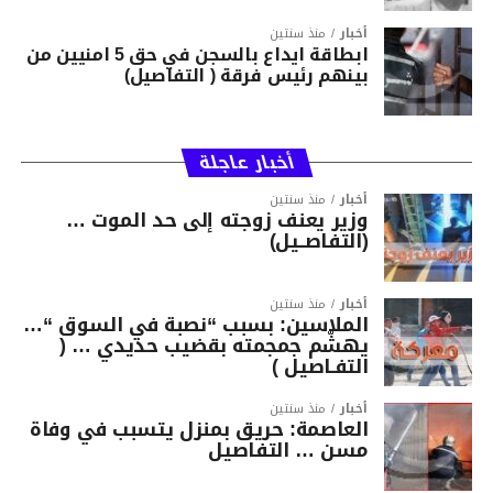
أخبار
منذ سنتين
ابطاقة ايداع بالسجن في حق 5 امنيين من
بينهم رئيس فرقة ( التفاصيل)
أخبار عاجلة
أخبار
منذ سنتين
وزير يعنف زوجته إلى حد الموت …
(التفاصــيل)
أخبار
منذ سنتين
الملاسين: بسبب “نصبة في السوق “…
يهشّم جمجمته بقضيب حديدي … (
التفـاصيل )
أخبار
منذ سنتين
العاصمة: حريق بمنزل يتسبب في وفاة
مسن … التفاصيل