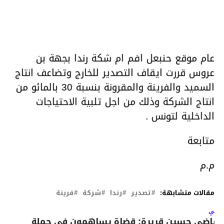
عام موقع حنبعل افم ام شكة رندا بجهة بن
عروس قررت ايقاف التصدير للخارج وتضاعف انتاج
السميد والفرينة والمقرونة بنسبة 30 بالمائو من
انتاج الشركة وذلك من اجل تلبية الاحتياجات
الداخلية لتونس .
متابعة
م.م
مقالات متشابهة:
تصدير
رندا
شركة
فرينة
لتالي
لقاضي حسين قريرة: قضاة يساهمون في حملة