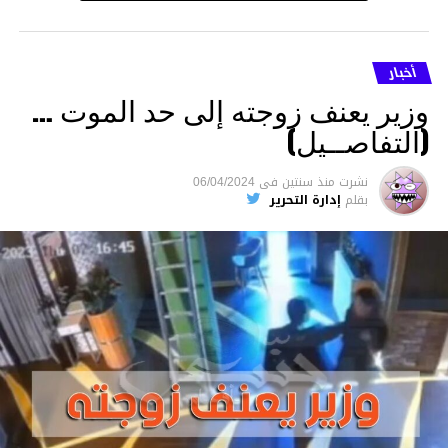
أخبار
وزير يعنف زوجته إلى حد الموت …
(التفاصــيل)
نشرت
منذ سنتين
فى
06/04/2024
بقلم
إدارة التحرير