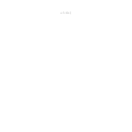
إعلانات
م.م