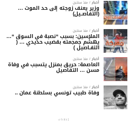
أخبار
منذ سنتين
وزير يعنف زوجته إلى حد الموت …
(التفاصــيل)
أخبار
منذ سنتين
الملاسين: بسبب “نصبة في السوق “…
يهشّم جمجمته بقضيب حديدي … (
التفـاصيل )
أخبار
منذ سنتين
العاصمة: حريق بمنزل يتسبب في وفاة
مسن … التفاصيل
أخبار
منذ سنتين
وفاة طبيب تونسي بسلطنة عمان ..
إعلانات