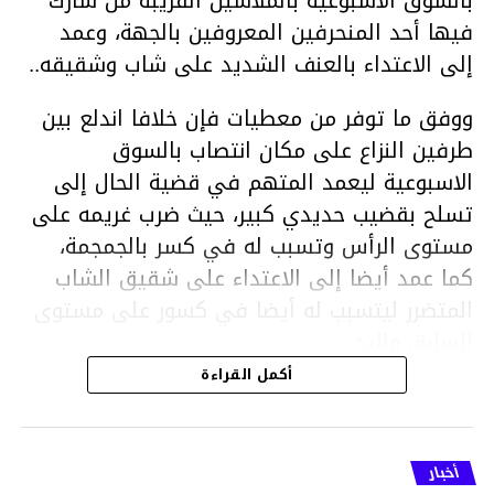
بالسوق الاسبوعية بالملاسين القريبة من شارك
فيها أحد المنحرفين المعروفين بالجهة، وعمد
إلى الاعتداء بالعنف الشديد على شاب وشقيقه..
ووفق ما توفر من معطيات فإن خلافا اندلع بين
طرفين النزاع على مكان انتصاب بالسوق
الاسبوعية ليعمد المتهم في قضية الحال إلى
تسلح بقضيب حديدي كبير، حيث ضرب غريمه على
مستوى الرأس وتسبب له في كسر بالجمجمة،
كما عمد أيضا إلى الاعتداء على شقيق الشاب
المتضرر ليتسبب له أيضا في كسور على مستوى
السابق واليد.
هذا وقد تمكن أعوان مركز الأمن الوطني بحي
أكمل القراءة
هلال في توقيت قياسي من محاصرة المشتبه به
والقبض عليه وإحالته على التحقيق في خصوص
ما نُسبه إليه.
أخبار