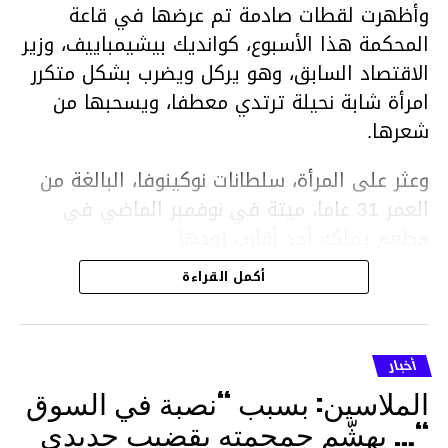
وأظهرت لقطات صادمة تم عرضها في قاعة
المحكمة هذا الأسبوع، كوانديك بيشيمباييف، وزير
الاقتصاد السابق، وهو يركل ويضرب بشكل متكرر
امرأة شابة نحيلة ترتدي معطفا، ويسحبها من
شعرها.
وعثر على المرأة، سلطانات نوكينوفا، البالغة من
العمر 31 عاما، ميتة في نوفمبر الماضي في
مطعم يملكه أحد أقارب زوجها.
أكمل القراءة
ووفقا لتقرير الطبيب الشرعي، توفيت نوكينوفا
متأثرة بصدمة في الدماغ، وكانت إحدى عظام
أنفها مكسورة وكانت هناك كدمات متعددة على
أخبار
وجهها ورأسها وذراعيها ويديها.
الملاسين: بسبب “نصبة في السوق
ويواجه بيشيمباييف (43 عاما) اتهامات بالتعذيب
“… يهشّم جمجمته بقضيب حديدي