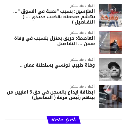
أخبار
منذ سنتين
الملاسين: بسبب “نصبة في السوق “…
يهشّم جمجمته بقضيب حديدي … (
التفـاصيل )
أخبار
منذ سنتين
العاصمة: حريق بمنزل يتسبب في وفاة
مسن … التفاصيل
أخبار
منذ سنتين
وفاة طبيب تونسي بسلطنة عمان ..
أخبار
منذ سنتين
ابطاقة ايداع بالسجن في حق 5 امنيين من
بينهم رئيس فرقة ( التفاصيل)
أخبار عاجلة