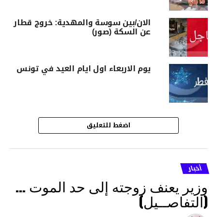
الان/بين سوسة والمهدية: خروج قطار
عن السكة (صور)
يوم الاربعاء اول ايام العيد في تونس
اضغط للتعليق
أخبار
وزير يعنف زوجته إلى حد الموت …
(التفاصــيل)