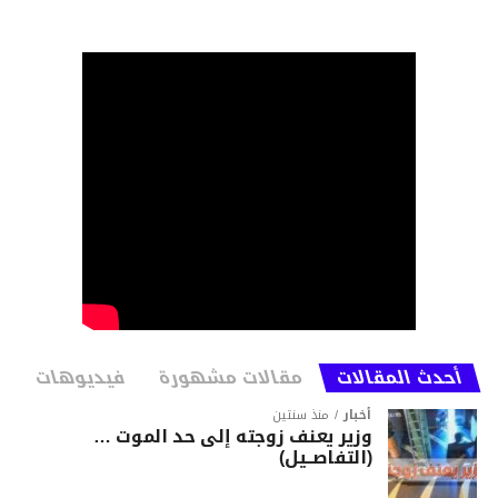
أحدث المقالات
مقالات مشهورة
فيديوهات
أخبار
منذ سنتين
وزير يعنف زوجته إلى حد الموت …
(التفاصــيل)