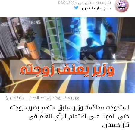
نشرت
منذ سنتين
فى
06/04/2024
بقلم
إدارة التحرير
وزير يعنف زوجته إلى حد الموت ... (التفاصــيل)
استحوذت محاكمة وزير سابق متهم بضرب زوجته
حتى الموت على اهتمام الرأي العام في
كازاخستان.