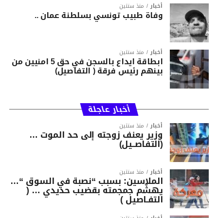
أخبار
منذ سنتين
وفاة طبيب تونسي بسلطنة عمان ..
أخبار
منذ سنتين
ابطاقة ايداع بالسجن في حق 5 امنيين من
بينهم رئيس فرقة ( التفاصيل)
أخبار عاجلة
أخبار
منذ سنتين
وزير يعنف زوجته إلى حد الموت …
(التفاصــيل)
أخبار
منذ سنتين
الملاسين: بسبب “نصبة في السوق “…
يهشّم جمجمته بقضيب حديدي … (
التفـاصيل )