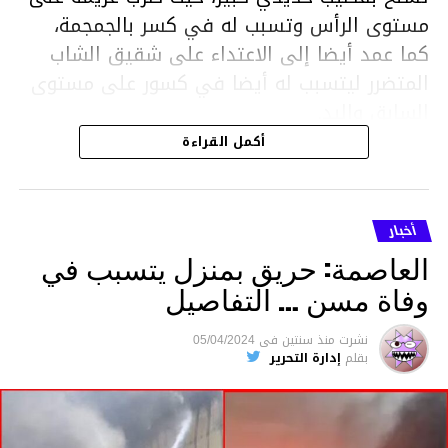
مستوى الرأس وتسبب له في كسر بالجمجمة،
كما عمد أيضا إلى الاعتداء على شقيق الشاب
المتضرر ليتسبب له أيضا في كسور على مستوى
السابق واليد.
هذا وقد تمكن أعوان مركز الأمن الوطني بحي
أكمل القراءة
هلال في توقيت قياسي من محاصرة المشتبه به
والقبض عليه وإحالته على التحقيق في خصوص
ما نُسبه إليه.
أخبار
العاصمة: حريق بمنزل يتسبب في
وفاة مسن … التفاصيل
متابعة
نشرت
منذ سنتين
فى
05/04/2024
بقلم
إدارة التحرير
قسم الاخبار