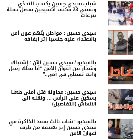
شباب سيدي حسين يكسب التحدّي..
ويقتني 23 مكثّف أكسيجين بفضل حملة
تبرعات
سيدي حسين : مواطن يتّهم عون أمن
بالاعتداء عليه جنسيا إثر إيقافه
بالفيديو / سيدي حسين الآن : إشتباك
وشجار بين أعوان الأمن “أنا نقلك زميل
وانت تسبلي في أمي..”
سيدي حسين: محاولة قتل أمني طعنا
بسكين على الرأس … ونقله الى
الانعاش (التفاصيل)
بالفيديو : شاب ثالث يفقد الذاكرة في
سيدي حسين إثر تعنيفه من طرف
أعوان الأمن