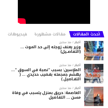
أحدث المقالات
مقالات مشهورة
فيديوهات
أخبار
منذ سنتين
وزير يعنف زوجته إلى حد الموت …
(التفاصــيل)
أخبار
منذ سنتين
الملاسين: بسبب “نصبة في السوق “…
يهشّم جمجمته بقضيب حديدي … (
التفـاصيل )
أخبار
منذ سنتين
العاصمة: حريق بمنزل يتسبب في وفاة
مسن … التفاصيل