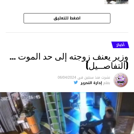
اضغط للتعليق
أخبار
وزير يعنف زوجته إلى حد الموت …
(التفاصــيل)
نشرت
منذ سنتين
فى
06/04/2024
بقلم
إدارة التحرير