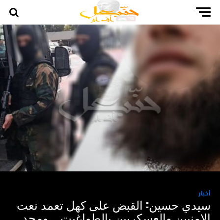
أخبار
سيدي حسين: القبض على كهل تعمد نعت
الامنيين والعسكريين بالطواغيت .. ومجد