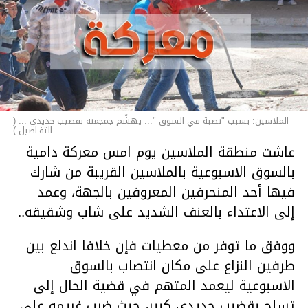
الملاسين: بسبب "نصبة في السوق "... يهشّم جمجمته بقضيب حديدي ... (
التفـاصيل )
عاشت منطقة الملاسين يوم امس معركة دامية
بالسوق الاسبوعية بالملاسين القريبة من شارك
فيها أحد المنحرفين المعروفين بالجهة، وعمد
إلى الاعتداء بالعنف الشديد على شاب وشقيقه..
ووفق ما توفر من معطيات فإن خلافا اندلع بين
طرفين النزاع على مكان انتصاب بالسوق
الاسبوعية ليعمد المتهم في قضية الحال إلى
تسلح بقضيب حديدي كبير، حيث ضرب غريمه على