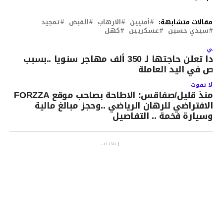
مقالات متشابهة:
أمنيين
الارهاب
القبض
تمجيد
سيدي حسين
عسكريين
كهل
لتالي
كندا تعلن حاجتها لـ 350 ألف مهاجر سنويا ..بسبب
قص في اليد العاملة
لا تفوت
منذ قليل/صفاقس: الاطاحة بصاحب موقع FORZZA
الافتراضي للرهان الرياضي ..وحجز مبالغ مالية
وسيارة فخمة .. التفاصيل
إعلانات