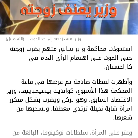
وزير يعنف زوجته إلى حد الموت ... (التفاصــيل)
استحوذت محاكمة وزير سابق متهم بضرب زوجته
حتى الموت على اهتمام الرأي العام في
كازاخستان.
وأظهرت لقطات صادمة تم عرضها في قاعة
المحكمة هذا الأسبوع، كوانديك بيشيمباييف، وزير
الاقتصاد السابق، وهو يركل ويضرب بشكل متكرر
امرأة شابة نحيلة ترتدي معطفا، ويسحبها من
شعرها.
وعثر على المرأة، سلطانات نوكينوفا، البالغة من