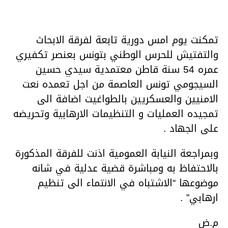
تمكنت يوم امس دورية تابعة لفرقة الابحاث
والتفتيش للحرس الوطني بتونس بعنصر تكفيري
عمره 54 سنة قاطن معتمدية سيدي حسين
السيجومي تونس العاصمة من اجل تعمده نعت
الامنيين والعسكريين بالطواغيت اضافة الى
تمجيده العمليات و التنظيمات الارهابية وتحريضه
على الجهاد .
وبمراجعة النيابة العمومية اذنت للفرقة المذكورة
بالاحتفاظ به ومباشرة قضية عدلية في شانه
موضوعها “الاشتباه في الانتماء الى تنظيم
ارهابي” .
م.ض