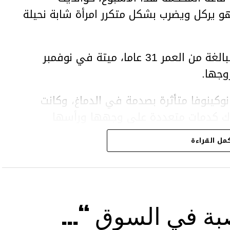
هو يركل ويضرب بشكل متكرر امرأة شابة نحيلة
وعثر على المرأة، سلطانات نوكينوفا، البالغة من العمر 31 عاما، ميتة في نوفمبر
وجها.
وكينوفا متأثرة بصدمة في الدماغ، وكانت
اك كدمات متعددة على وجهها ورأسها
مل القراءة
43 عاما) اتهامات بالتعذيب والقتل باستخدام العنف الشديد
بة في السوق “…