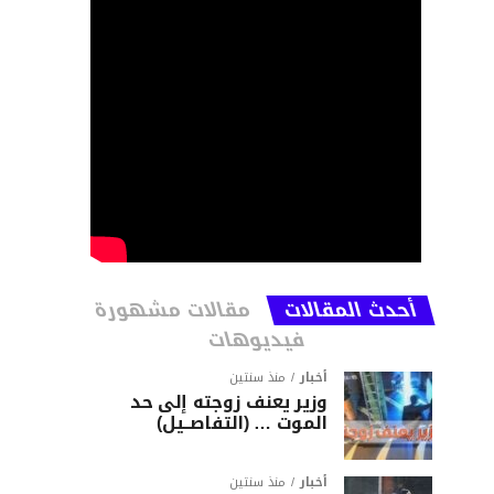
أحدث المقالات
مقالات مشهورة
فيديوهات
أخبار
منذ سنتين
وزير يعنف زوجته إلى حد
الموت … (التفاصــيل)
أخبار
منذ سنتين