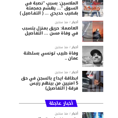
الملاسين: بسبب “نصبة في
السوق “… يهشّم جمجمته
بقضيب حديدي … ( التفـاصيل )
أخبار
منذ سنتين
العاصمة: حريق بمنزل يتسبب
في وفاة مسن … التفاصيل
أخبار
منذ سنتين
وفاة طبيب تونسي بسلطنة
عمان ..
أخبار
منذ سنتين
ابطاقة ايداع بالسجن في حق
5 امنيين من بينهم رئيس
فرقة ( التفاصيل)
أخبار عاجلة
أخبار
منذ سنتين