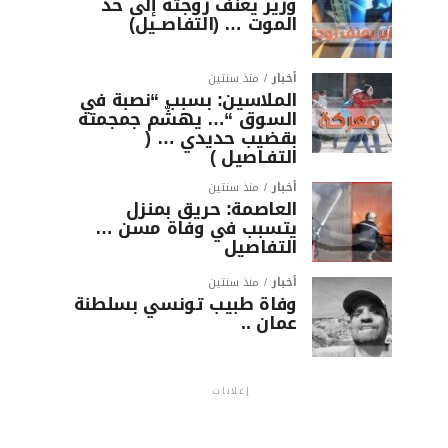
وزير يعنف زوجته إلى حد
الموت … (التفاصــيل)
أخبار
منذ سنتين
الملاسين: بسبب “نصبة في
السوق “… يهشّم جمجمته
بقضيب حديدي … (
التفـاصيل )
أخبار
منذ سنتين
العاصمة: حريق بمنزل
يتسبب في وفاة مسن …
التفاصيل
أخبار
منذ سنتين
وفاة طبيب تونسي بسلطنة
عمان ..
إعلانات