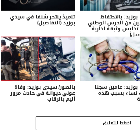
وزيد: بالاحتفاظ
تلميذ ينتحر شنقا في سيدي
ين من الحرس الوطني
بوزيد (التفاصيل)
دليس وثيقة ادارية
صيل)
وزيد: عامين سجنا
بالصور/ سيدي بوزيد: وفاة
 نساء بسبب هذه
عوني ديوانة في حادث مرور
ة
أليم بالرقاب
اضغط للتعليق