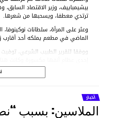
بيشيمباييف، وزير الاقتصاد السابق، و
ترتدي معطفا، ويسحبها من شعرها.
الماضي في مطعم يملكه أحد أقارب ز
ووفقا لتقرير الطبيب الشرعي، توفيت ن
إحدى عظام أنفها مكسورة وكانت هن
وذراعيها ويديها.
أك
ويواجه بيشيمباييف (
ويواجه عقوبة السجن لمدة تصل إلى 20 عاما.
أخبار
الأخبار
الملاسين: بسبب “نص