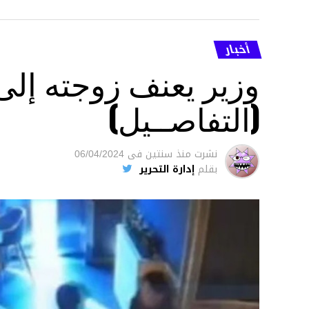
أخبار
وزير يعنف زوجته إل
(التفاصــيل)
نشرت
منذ سنتين
فى
06/04/2024
بقلم
إدارة التحرير