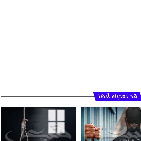
قد يعجبك أيضا