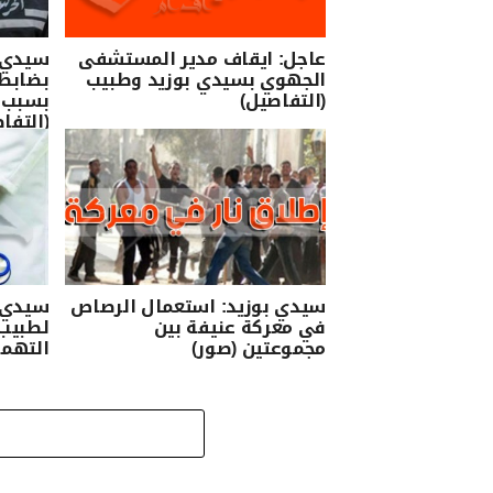
عاجل: ايقاف مدير المستشفى
سيدي ب
الجهوي بسيدي بوزيد وطبيب
بضابط
(التفاصيل)
بسبب ت
(التفا
سيدي بوزيد: استعمال الرصاص
سيدي ب
في معركة عنيفة بين
لطبيب
مجموعتين (صور)
التهم