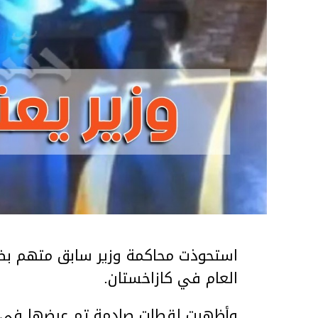
استحوذت محاكمة وزير سابق متهم بضر
العام في كازاخستان.
وأظهرت لقطات صادمة تم عرضها في ق