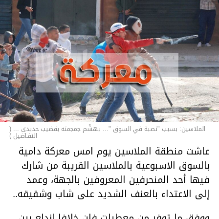
الملاسين: بسبب "نصبة في السوق "... يهشّم جمجمته بقضيب حديدي ... (
التفـاصيل )
عاشت منطقة الملاسين يوم امس معركة دامية
بالسوق الاسبوعية بالملاسين القريبة من شارك
فيها أحد المنحرفين المعروفين بالجهة، وعمد
إلى الاعتداء بالعنف الشديد على شاب وشقيقه..
ووفق ما توفر من معطيات فإن خلافا اندلع بين