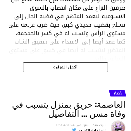
طرفين النزاع على مكان انتصاب بالسوق
الاسبوعية ليعمد المتهم في قضية الحال إلى
تسلح بقضيب حديدي كبير، حيث ضرب غريمه على
مستوى الرأس وتسبب له في كسر بالجمجمة،
كما عمد أيضا إلى الاعتداء على شقيق الشاب
المتضرر ليتسبب له أيضا في كسور على مستوى
السابق واليد.
هذا وقد تمكن أعوان مركز الأمن الوطني بحي
أكمل القراءة
هلال في توقيت قياسي من محاصرة المشتبه به
والقبض عليه وإحالته على التحقيق في خصوص
ما نُسبه إليه.
أخبار
العاصمة: حريق بمنزل يتسبب في
وفاة مسن … التفاصيل
متابعة
نشرت
منذ سنتين
فى
05/04/2024
بقلم
إدارة التحرير