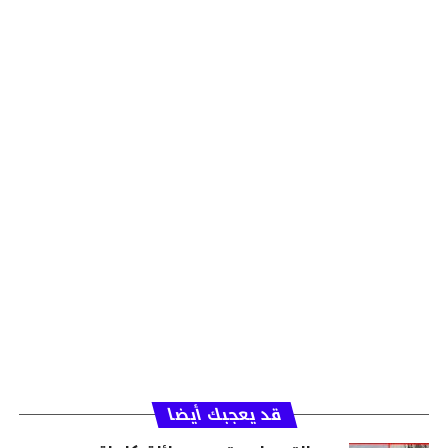
قد يعجبك أيضا