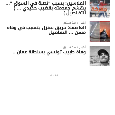
الملاسين: بسبب “نصبة في السوق “…
يهشّم جمجمته بقضيب حديدي … (
التفـاصيل )
أخبار
منذ سنتين
العاصمة: حريق بمنزل يتسبب في وفاة
مسن … التفاصيل
أخبار
منذ سنتين
وفاة طبيب تونسي بسلطنة عمان ..
إعلانات