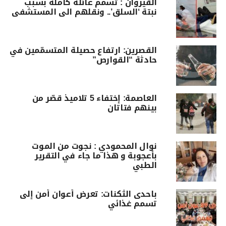
القيروان : تسمم عائلة كاملة بسبب
نبتة ‘السلق’.. ونقلهم الى المستشفى
القصرين: ارتفاع حصيلة المتسمّمين في
حادثة “القوارص”
العاصمة: إختفاء 5 تلاميذ قصّر من
بينهم فتاتان
نوال المحمودي : نجوت من الموت
بأعجوبة و هذا ما جاء في التقرير
الطبي
باحدى الثكنات: تعرض أعوان أمن إلى
تسمم غذائي