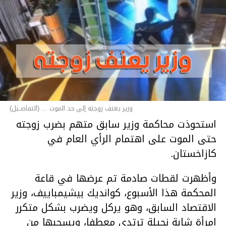
وزير يعنف زوجته إلى حد الموت ... (التفاصــيل)
استحوذت محاكمة وزير سابق متهم بضرب زوجته
حتى الموت على اهتمام الرأي العام في
كازاخستان.
وأظهرت لقطات صادمة تم عرضها في قاعة
المحكمة هذا الأسبوع، كوانديك بيشيمباييف، وزير
الاقتصاد السابق، وهو يركل ويضرب بشكل متكرر
امرأة شابة نحيلة ترتدي معطفا، ويسحبها من