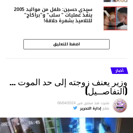
سيدي حسين: طفل من مواليد 2005
ينفّذ عمليات ” سلب” و”براكاج”
للتلاميذ بشفرة حلاقة!
اضغط للتعليق
أخبار
وزير يعنف زوجته إلى حد الموت …
(التفاصــيل)
نشرت
منذ سنتين
فى
06/04/2024
بقلم
إدارة التحرير