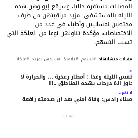
المصابات مستقرة حاليا، وسيقع إيواؤهن هذه
الليلة بالمستشفى لمزيد مراقبتهن من طرف
مختصين نفسانيين وأطباء في عدد من
الاختصاصات، مؤكدة تناولهن نوعا من العلكة التي
تسبب التسمّم.
مقالات متشابهة:
تسمم
تلاميذ
سيدس بوزيد
علكة
لتالي
لطقس الليلة وغدا : أمطار رعدية … والحرارة لا
تجاوز الـ6 درجات بهذه المناطق ..!!!
لا تفوت
ميناء رادس: وفاة أمني بعد ان صدمته رافعة
إعلانات