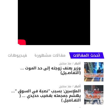
أحدث المقالات
مقالات مشهورة
فيديوهات
أخبار
منذ سنتين
وزير يعنف زوجته إلى حد الموت …
(التفاصــيل)
أخبار
منذ سنتين
الملاسين: بسبب “نصبة في السوق “…
يهشّم جمجمته بقضيب حديدي … (
التفـاصيل )