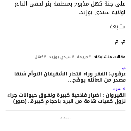
على جثة كهل مذبوح بمنطقة بئر لحفى التابع
لولاية سيدي بوزيد.
متابعة
م. م
مقالات متشابهة:
جريمة
سيدي بوزيد
كهل
لتالي
وعرڨوب: الفقر وراء انتحار الشقيقان التوأم شنقا
مصدر من العائلة يوضّح…
لا تفوت
القيروان : اضرار فلاحية كبيرة ونفوق حيوانات جراء
نزول كميات هامة من البرد باحجام كبيرة.. (صور)
إعلانات