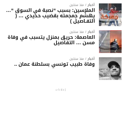
أخبار
منذ سنتين
الملاسين: بسبب “نصبة في السوق “…
يهشّم جمجمته بقضيب حديدي … (
التفـاصيل )
أخبار
منذ سنتين
العاصمة: حريق بمنزل يتسبب في وفاة
مسن … التفاصيل
أخبار
منذ سنتين
وفاة طبيب تونسي بسلطنة عمان ..
إعلانات