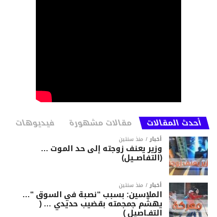
أحدث المقالات
مقالات مشهورة
فيديوهات
أخبار
منذ سنتين
وزير يعنف زوجته إلى حد الموت …
(التفاصــيل)
أخبار
منذ سنتين
الملاسين: بسبب “نصبة في السوق “…
يهشّم جمجمته بقضيب حديدي … (
التفـاصيل )