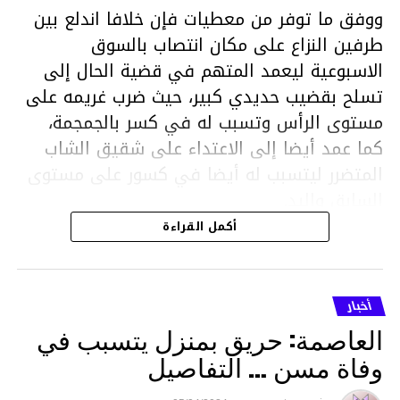
ووفق ما توفر من معطيات فإن خلافا اندلع بين
طرفين النزاع على مكان انتصاب بالسوق
الاسبوعية ليعمد المتهم في قضية الحال إلى
تسلح بقضيب حديدي كبير، حيث ضرب غريمه على
مستوى الرأس وتسبب له في كسر بالجمجمة،
كما عمد أيضا إلى الاعتداء على شقيق الشاب
المتضرر ليتسبب له أيضا في كسور على مستوى
السابق واليد.
هذا وقد تمكن أعوان مركز الأمن الوطني بحي
أكمل القراءة
هلال في توقيت قياسي من محاصرة المشتبه به
والقبض عليه وإحالته على التحقيق في خصوص
ما نُسبه إليه.
أخبار
العاصمة: حريق بمنزل يتسبب في
وفاة مسن … التفاصيل
متابعة