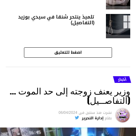
تلميذ ينتحر شنقا في سيدي بوزيد
(التفاصيل)
اضغط للتعليق
أخبار
وزير يعنف زوجته إلى حد الموت …
(التفاصــيل)
نشرت
منذ سنتين
فى
06/04/2024
بقلم
إدارة التحرير