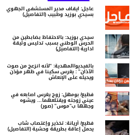
عاجل: ايقاف مدير المستشفى الجهوي
بسيدي بوزيد وطبيب (التفاصيل)
سيدي بوزيد: بالاحتفاظ بضابطين من
الحرس الوطني بسبب تدليس وثيقة
ادارية (التفاصيل)
بالفيديو/المهدية: “لأنه انزعج من صوت
الآذان” : يغرس سكينا في ظهر مؤذن
ويحيله على الإنعاش
فظيع/ بومهل: زوج يغرس اصابعه في
عيني زوجته ويقتلعهما… ويشوه
وجهها ب”موس” (صور)
فظيع/ أريانة: تخذير وإغتصاب شاب
يحمل إعاقة بطريقة وحشية (التفاصيل)