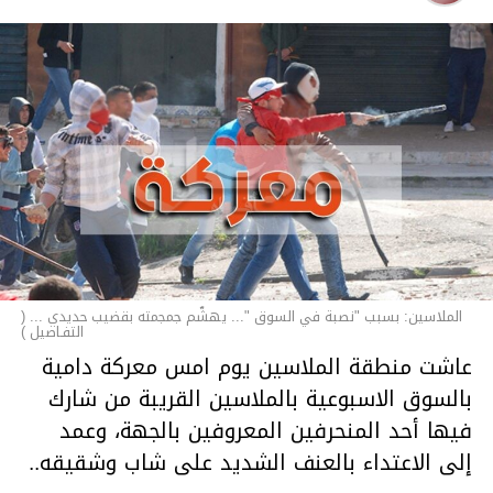
الملاسين: بسبب "نصبة في السوق "... يهشّم جمجمته بقضيب حديدي ... (
التفـاصيل )
عاشت منطقة الملاسين يوم امس معركة دامية
بالسوق الاسبوعية بالملاسين القريبة من شارك
فيها أحد المنحرفين المعروفين بالجهة، وعمد
إلى الاعتداء بالعنف الشديد على شاب وشقيقه..