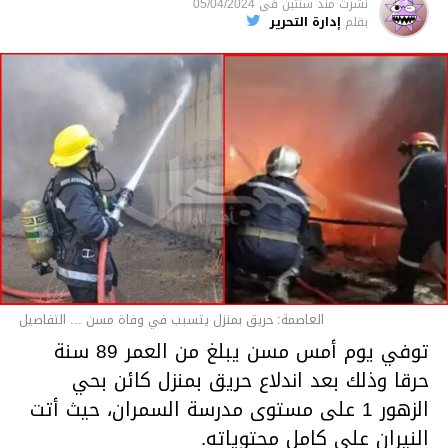
نشرت
منذ سنتين
فى
05/04/2024
بقلم
إدارة التحرير
قسم الاخبار
العاصمة: حريق بمنزل يتسبب في وفاة مسن ... التفاصيل
توفي يوم أمس مسن يبلغ من العمر 89 سنة
حرقا وذلك بعد اندلاع حريق بمنزل كائن بحي
الزهور 1 على مستوى مدرسة السمران، حيث أتت
النيران على كامل محتوياته.