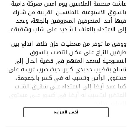
عاشت منطقة الملاسين يوم امس معركة دامية
بالسوق الاسبوعية بالملاسين القريبة من شارك
فيها أحد المنحرفين المعروفين بالجهة، وعمد
إلى الاعتداء بالعنف الشديد على شاب وشقيقه..
ووفق ما توفر من معطيات فإن خلافا اندلع بين
طرفين النزاع على مكان انتصاب بالسوق
الاسبوعية ليعمد المتهم في قضية الحال إلى
تسلح بقضيب حديدي كبير، حيث ضرب غريمه على
مستوى الرأس وتسبب له في كسر بالجمجمة،
كما عمد أيضا إلى الاعتداء على شقيق الشاب
المتضرر ليتسبب له أيضا في كسور على مستوى
السابق واليد.
هذا وقد تمكن أعوان مركز الأمن الوطني بحي
أكمل القراءة
هلال في توقيت قياسي من محاصرة المشتبه به
والقبض عليه وإحالته على التحقيق في خصوص