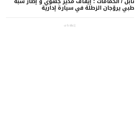
نابل / الحمامات : إيقاف مدير جهوي و إطار شبه
طبي يروّجان الزطلة في سيارة إدارية
إعلانات