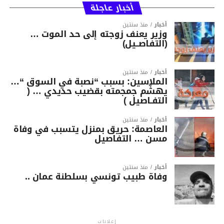
أخبار عاجلة
أخبار
منذ سنتين
وزير يعنف زوجته إلى حد الموت …
(التفاصــيل)
أخبار
منذ سنتين
الملاسين: بسبب “نصبة في السوق “…
يهشّم جمجمته بقضيب حديدي … (
التفـاصيل )
أخبار
منذ سنتين
العاصمة: حريق بمنزل يتسبب في وفاة
مسن … التفاصيل
أخبار
منذ سنتين
وفاة طبيب تونسي بسلطنة عمان ..
إعلانات