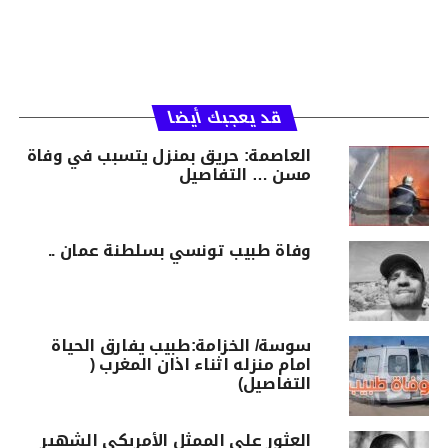
قد يعجبك أيضا
العاصمة: حريق بمنزل يتسبب في وفاة
مسن … التفاصيل
وفاة طبيب تونسي بسلطنة عمان ..
سوسة/ الخزامة:طبيب يفارق الحياة
امام منزله اثناء اذان المغرب (
التفاصيل)
العثور على الممثل الأمريكي الشهير