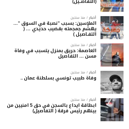
(التفاصــيل)
أخبار
منذ سنتين
الملاسين: بسبب “نصبة في السوق “…
يهشّم جمجمته بقضيب حديدي … (
التفـاصيل )
أخبار
منذ سنتين
العاصمة: حريق بمنزل يتسبب في وفاة
مسن … التفاصيل
أخبار
منذ سنتين
وفاة طبيب تونسي بسلطنة عمان ..
أخبار
منذ سنتين
ابطاقة ايداع بالسجن في حق 5 امنيين من
بينهم رئيس فرقة ( التفاصيل)