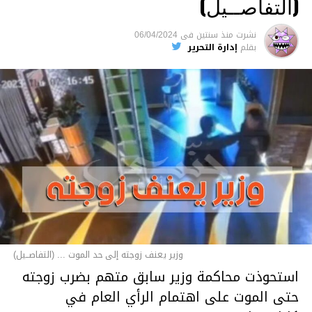
(التفاصــيل)
نشرت
منذ سنتين
فى
06/04/2024
بقلم
إدارة التحرير
وزير يعنف زوجته إلى حد الموت ... (التفاصــيل)
استحوذت محاكمة وزير سابق متهم بضرب زوجته
حتى الموت على اهتمام الرأي العام في