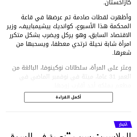
كازاخستان.
وأظهرت لقطات صادمة تم عرضها في قاعة
المحكمة هذا الأسبوع، كوانديك بيشيمباييف، وزير
الاقتصاد السابق، وهو يركل ويضرب بشكل متكرر
امرأة شابة نحيلة ترتدي معطفا، ويسحبها من
شعرها.
وعثر على المرأة، سلطانات نوكينوفا، البالغة من
العمر 31 عاما، ميتة في نوفمبر الماضي في
مطعم يملكه أحد أقارب زوجها.
أكمل القراءة
ووفقا لتقرير الطبيب الشرعي، توفيت نوكينوفا
متأثرة بصدمة في الدماغ، وكانت إحدى عظام
أنفها مكسورة وكانت هناك كدمات متعددة على
أخبار
وجهها ورأسها وذراعيها ويديها.
الملاسين: بسبب “نصبة في السوق