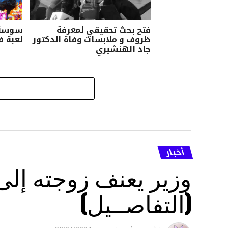
فتح بحث تحقيقي لمعرفة
سوسة:
ظروف و ملابسات وفاة الدكتور
لعبة ف
جاد الهنشيري
أخبار
وزير يعنف زوجته إل
(التفاصــيل)