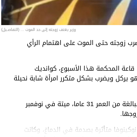
وزير يعنف زوجته إلى حد الموت ... (التفاصــيل)
ب زوجته حتى الموت على اهتمام الرأي
اعة المحكمة هذا الأسبوع، كوانديك
هو يركل ويضرب بشكل متكرر امرأة شابة نحيلة
وعثر على المرأة، سلطانات نوكينوفا، البالغة من العمر 31 عاما، ميتة في نوفمبر
وجها.
وكينوفا متأثرة بصدمة في الدماغ، وكانت