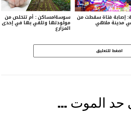
 إصابة فتاة سقطت من
سوسة/مساكن : أم تتخلص من
ي مدينة ملاهي
مولودتها وتلقي بها في إحدى
المزارع
اضغط للتعليق
ى حد الموت …