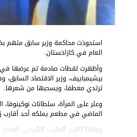
استحوذت محاكمة وزير سابق متهم بضر
العام في كازاخستان.
وأظهرت لقطات صادمة تم عرضها في ق
بيشيمباييف، وزير الاقتصاد السابق، و
ترتدي معطفا، ويسحبها من شعرها.
الماضي في مطعم يملكه أحد أقارب ز
ووفقا لتقرير الطبيب الشرعي، توفيت ن