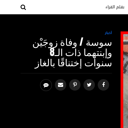
بقلم القراء
أخبار
سوسة / وفاة زوجَيْن
وإبنتهما ذات الـ8
سنوات إختناقًا بالغاز