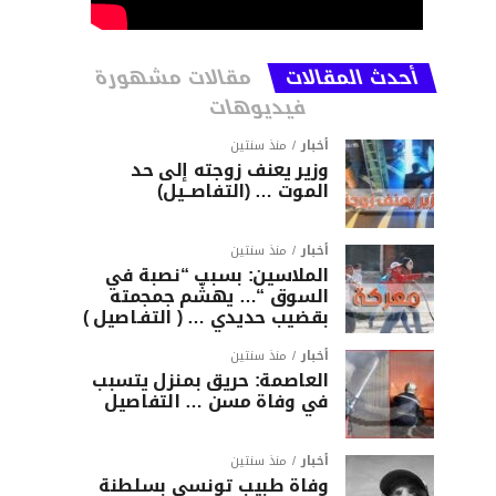
أحدث المقالات
مقالات مشهورة
فيديوهات
أخبار
منذ سنتين
وزير يعنف زوجته إلى حد
الموت … (التفاصــيل)
أخبار
منذ سنتين
الملاسين: بسبب “نصبة في
السوق “… يهشّم جمجمته
بقضيب حديدي … ( التفـاصيل )
أخبار
منذ سنتين
العاصمة: حريق بمنزل يتسبب
في وفاة مسن … التفاصيل
أخبار
منذ سنتين
وفاة طبيب تونسي بسلطنة