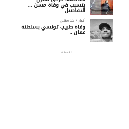
يتسبب في وفاة مسن …
التفاصيل
أخبار
منذ سنتين
وفاة طبيب تونسي بسلطنة
عمان ..
إعلانات