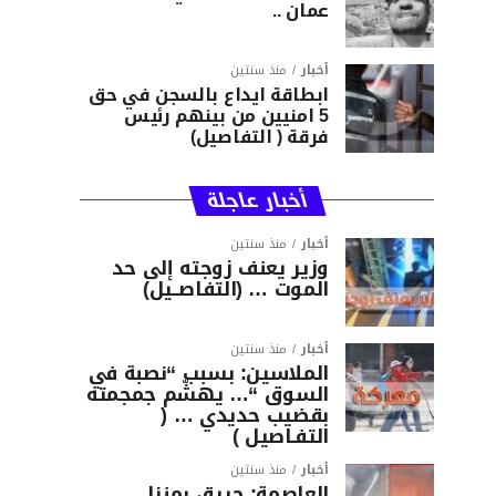
عمان ..
أخبار
منذ سنتين
ابطاقة ايداع بالسجن في حق
5 امنيين من بينهم رئيس
فرقة ( التفاصيل)
أخبار عاجلة
أخبار
منذ سنتين
وزير يعنف زوجته إلى حد
الموت … (التفاصــيل)
أخبار
منذ سنتين
الملاسين: بسبب “نصبة في
السوق “… يهشّم جمجمته
بقضيب حديدي … (
التفـاصيل )
أخبار
منذ سنتين
العاصمة: حريق بمنزل