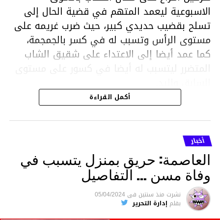
الاسبوعية ليعمد المتهم في قضية الحال إلى
تسلح بقضيب حديدي كبير، حيث ضرب غريمه على
مستوى الرأس وتسبب له في كسر بالجمجمة،
كما عمد أيضا إلى الاعتداء على شقيق الشاب
المتضرر ليتسبب له أيضا في كسور على مستوى
السابق واليد.
هذا وقد تمكن أعوان مركز الأمن الوطني بحي
أكمل القراءة
هلال في توقيت قياسي من محاصرة المشتبه به
والقبض عليه وإحالته على التحقيق في خصوص
ما نُسبه إليه.
أخبار
العاصمة: حريق بمنزل يتسبب في
وفاة مسن … التفاصيل
متابعة
نشرت
منذ سنتين
فى
05/04/2024
بقلم
إدارة التحرير
قسم الاخبار