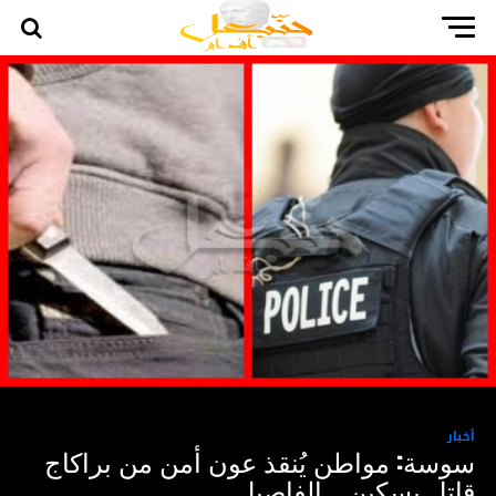
أخبار
سوسة: مواطن يُنقذ عون أمن من براكاج
قاتل بسكين… الفاصيل