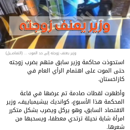
وزير يعنف زوجته إلى حد الموت ... (التفاصــيل)
استحوذت محاكمة وزير سابق متهم بضرب زوجته
حتى الموت على اهتمام الرأي العام في
كازاخستان.
وأظهرت لقطات صادمة تم عرضها في قاعة
المحكمة هذا الأسبوع، كوانديك بيشيمباييف، وزير
الاقتصاد السابق، وهو يركل ويضرب بشكل متكرر
امرأة شابة نحيلة ترتدي معطفا، ويسحبها من
شعرها.