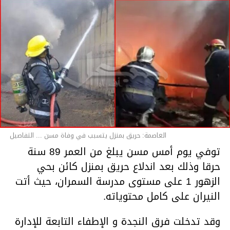
العاصمة: حريق بمنزل يتسبب في وفاة مسن ... التفاصيل
توفي يوم أمس مسن يبلغ من العمر 89 سنة
حرقا وذلك بعد اندلاع حريق بمنزل كائن بحي
الزهور 1 على مستوى مدرسة السمران، حيث أتت
النيران على كامل محتوياته.
وقد تدخلت فرق النجدة و الإطفاء التابعة للإدارة