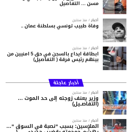
مسن … التفاصيل
أخبار
منذ سنتين
وفاة طبيب تونسي بسلطنة عمان ..
أخبار
منذ سنتين
ابطاقة ايداع بالسجن في حق 5 امنيين من
بينهم رئيس فرقة ( التفاصيل)
أخبار عاجلة
أخبار
منذ سنتين
وزير يعنف زوجته إلى حد الموت …
(التفاصــيل)
أخبار
منذ سنتين
الملاسين: بسبب “نصبة في السوق “…
يهشّم جمجمته بقضيب حديدي … (