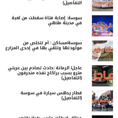
التفاصيل)
سوسة: إصابة فتاة سقطت من لعبة
في مدينة ملاهي
سوسة/مساكن : أم تتخلص من
مولودتها وتلقي بها في إحدى المزارع
عاجل/ الرمانة :حادث تصادم بين عربتي
مترو بسبب براكاج نفذه منحرفون
(التفاصيل)
قطار يدهس سيارة في سوسة
(التفاصيل)
حدائق قرطاج: حارس بفيلا يغتصب