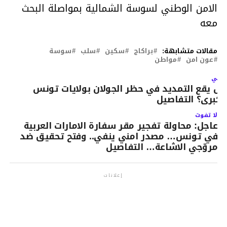
الامن الوطني لسوسة الشمالية بمواصلة البحث
معه
مقالات متشابهة:
براكاج
سكين
سلب
سوسة
عون امن
مواطن
لتالي
ل يقع التمديد في حظر الجولان بولايات تونس
لكبرى؟ التفاصيل
لا تفوت
عاجل: محاولة تفجير مقر سفارة الامارات العربية
في تونس… مصدر امني ينفي.. وفتح تحقيق ضد
مروّجي الاشاعة… التفاصيل
إعلانات