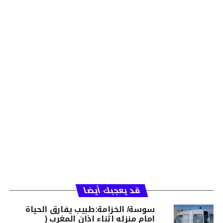
قد يعجبك أيضا
سوسة/ الخزامة:طبيب يفارق الحياة
امام منزله اثناء اذان المغرب (