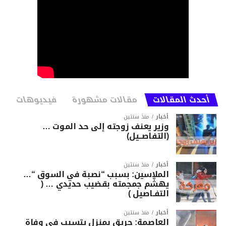
أحدث المقالات
مقالات مشهورة
فيديوهات
أخبار
منذ سنتين
وزير يعنف زوجته إلى حد الموت …
(التفاصــيل)
أخبار
منذ سنتين
الملاسين: بسبب “نصبة في السوق “…
يهشّم جمجمته بقضيب حديدي … (
التفـاصيل )
أخبار
منذ سنتين
العاصمة: حريق بمنزل يتسبب في وفاة