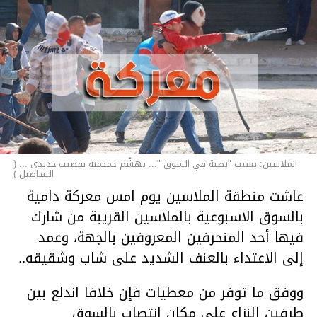
الملاسين: بسبب "نصبة في السوق "... يهشّم جمجمته بقضيب حديدي ... (
التفـاصيل )
عاشت منطقة الملاسين يوم امس معركة دامية
بالسوق الاسبوعية بالملاسين القريبة من شارك
فيها أحد المنحرفين المعروفين بالجهة، وعمد
إلى الاعتداء بالعنف الشديد على شاب وشقيقه..
ووفق ما توفر من معطيات فإن خلافا اندلع بين
طرفين النزاع على مكان انتصاب بالسوق