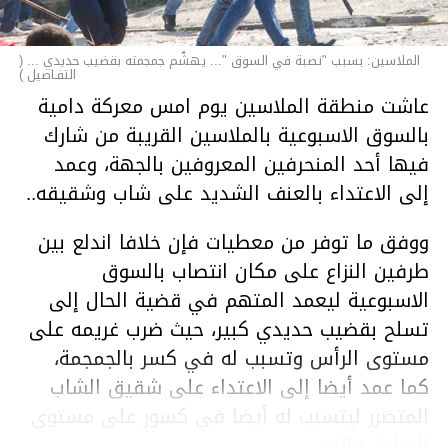
الملاسين: بسبب "نصبة في السوق "... يهشّم جمجمته بقضيب حديدي ... (
التفـاصيل )
عاشت منطقة الملاسين يوم امس معركة دامية
بالسوق الاسبوعية بالملاسين القريبة من شارك
فيها أحد المنحرفين المعروفين بالجهة، وعمد
إلى الاعتداء بالعنف الشديد على شاب وشقيقه..
ووفق ما توفر من معطيات فإن خلافا اندلع بين
طرفين النزاع على مكان انتصاب بالسوق
الاسبوعية ليعمد المتهم في قضية الحال إلى
تسلح بقضيب حديدي كبير، حيث ضرب غريمه على
مستوى الرأس وتسبب له في كسر بالجمجمة،
كما عمد أيضا إلى الاعتداء على شقيق الشاب
المتضرر ليتسبب له أيضا في كسور على مستوى
السابق واليد.