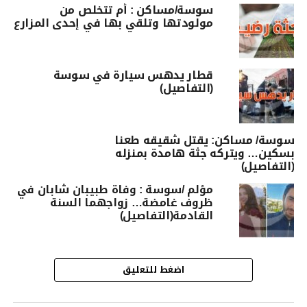
سوسة/مساكن : أم تتخلص من
مولودتها وتلقي بها في إحدى المزارع
قطار يدهس سيارة في سوسة
(التفاصيل)
سوسة/ مساكن: يقتل شقيقه طعنا
بسكين… ويتركه جثة هامدة بمنزله
(التفاصيل)
مؤلم /سوسة : وفاة طبيبان شابان في
ظروف غامضة… زواجهما السنة
القادمة(التفاصيل)
اضغط للتعليق