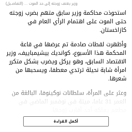
وزير يعنف زوجته إلى حد الموت ... (التفاصــيل)
استحوذت محاكمة وزير سابق متهم بضرب زوجته
حتى الموت على اهتمام الرأي العام في
كازاخستان.
وأظهرت لقطات صادمة تم عرضها في قاعة
المحكمة هذا الأسبوع، كوانديك بيشيمباييف، وزير
الاقتصاد السابق، وهو يركل ويضرب بشكل متكرر
امرأة شابة نحيلة ترتدي معطفا، ويسحبها من
شعرها.
وعثر على المرأة، سلطانات نوكينوفا، البالغة من
العمر 31 عاما، ميتة في نوفمبر الماضي في
مطعم يملكه أحد أقارب زوجها.
أكمل القراءة
ووفقا لتقرير الطبيب الشرعي، توفيت نوكينوفا