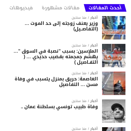
أحدث المقالات
مقالات مشهورة
فيديوهات
أخبار
منذ سنتين
وزير يعنف زوجته إلى حد الموت …
(التفاصــيل)
أخبار
منذ سنتين
الملاسين: بسبب “نصبة في السوق “…
يهشّم جمجمته بقضيب حديدي … (
التفـاصيل )
أخبار
منذ سنتين
العاصمة: حريق بمنزل يتسبب في وفاة
مسن … التفاصيل
أخبار
منذ سنتين
وفاة طبيب تونسي بسلطنة عمان ..
أخبار
منذ سنتين