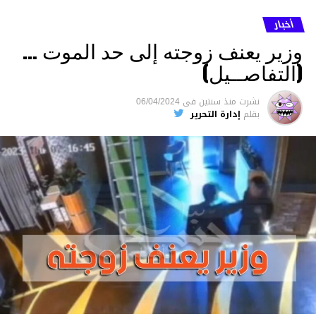
أخبار
وزير يعنف زوجته إلى حد الموت …
(التفاصــيل)
نشرت
منذ سنتين
فى
06/04/2024
بقلم
إدارة التحرير