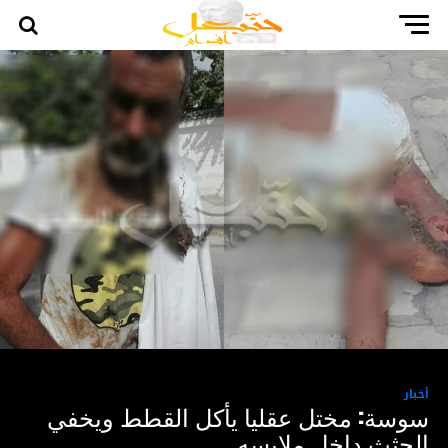
أخبار
سوسة: مختل عقليا يأكل القطط ويخفي
الجثث داخل ملابسه..