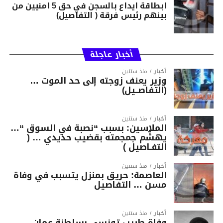
ابطاقة ايداع بالسجن في حق 5 امنيين من
بينهم رئيس فرقة ( التفاصيل)
أخبار عاجلة
أخبار
منذ سنتين
وزير يعنف زوجته إلى حد الموت …
(التفاصــيل)
أخبار
منذ سنتين
الملاسين: بسبب “نصبة في السوق “…
يهشّم جمجمته بقضيب حديدي … (
التفـاصيل )
أخبار
منذ سنتين
العاصمة: حريق بمنزل يتسبب في وفاة
مسن … التفاصيل
أخبار
منذ سنتين
وفاة طبيب تونسي بسلطنة عمان ..