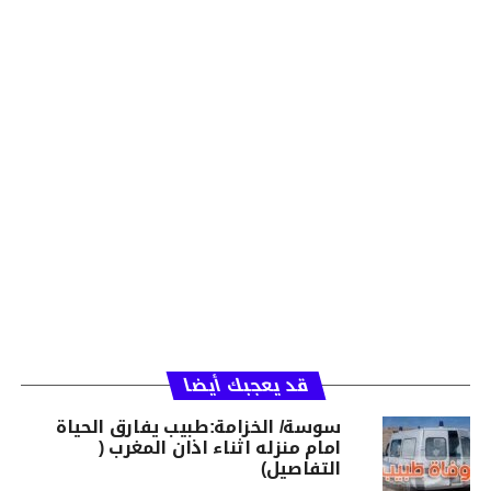
قد يعجبك أيضا
سوسة/ الخزامة:طبيب يفارق الحياة
امام منزله اثناء اذان المغرب (
التفاصيل)