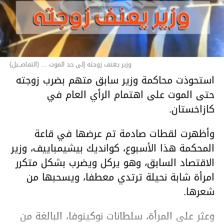
وزير يعنف زوجته إلى حد الموت ... (التفاصــيل)
استحوذت محاكمة وزير سابق متهم بضرب زوجته
حتى الموت على اهتمام الرأي العام في
كازاخستان.
وأظهرت لقطات صادمة تم عرضها في قاعة
المحكمة هذا الأسبوع، كوانديك بيشيمباييف، وزير
الاقتصاد السابق، وهو يركل ويضرب بشكل متكرر
امرأة شابة نحيلة ترتدي معطفا، ويسحبها من
شعرها.
وعثر على المرأة، سلطانات نوكينوفا، البالغة من