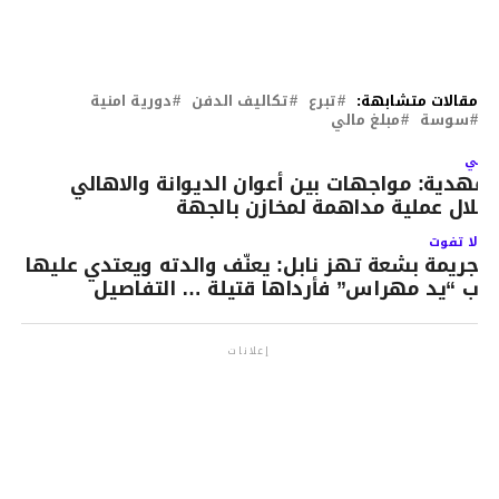
مقالات متشابهة:
تبرع
تكاليف الدفن
دورية امنية
سوسة
مبلغ مالي
لتالي
لمهدية: مواجهات بين أعوان الديوانة والاهالي
.خلال عملية مداهمة لمخازن بالجهة
لا تفوت
جريمة بشعة تهز نابل: يعنّف والدته ويعتدي عليها
ب “يد مهراس” فأرداها قتيلة … التفاصيل
إعلانات