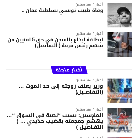
أخبار
منذ سنتين
وفاة طبيب تونسي بسلطنة عمان ..
أخبار
منذ سنتين
ابطاقة ايداع بالسجن في حق 5 امنيين من
بينهم رئيس فرقة ( التفاصيل)
أخبار عاجلة
أخبار
منذ سنتين
وزير يعنف زوجته إلى حد الموت …
(التفاصــيل)
أخبار
منذ سنتين
الملاسين: بسبب “نصبة في السوق “…
يهشّم جمجمته بقضيب حديدي … (
التفـاصيل )