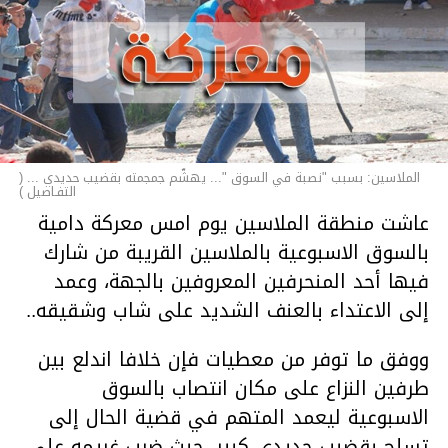
الملاسين: بسبب "نصبة في السوق "... يهشّم جمجمته بقضيب حديدي ... (
التفـاصيل )
عاشت منطقة الملاسين يوم امس معركة دامية
بالسوق الاسبوعية بالملاسين القريبة من شارك
فيها أحد المنحرفين المعروفين بالجهة، وعمد
إلى الاعتداء بالعنف الشديد على شاب وشقيقه..
ووفق ما توفر من معطيات فإن خلافا اندلع بين
طرفين النزاع على مكان انتصاب بالسوق
الاسبوعية ليعمد المتهم في قضية الحال إلى
تسلح بقضيب حديدي كبير، حيث ضرب غريمه على