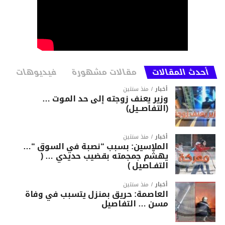
أحدث المقالات
مقالات مشهورة
فيديوهات
أخبار
منذ سنتين
وزير يعنف زوجته إلى حد الموت …
(التفاصــيل)
أخبار
منذ سنتين
الملاسين: بسبب “نصبة في السوق “…
يهشّم جمجمته بقضيب حديدي … (
التفـاصيل )
أخبار
منذ سنتين
العاصمة: حريق بمنزل يتسبب في وفاة
مسن … التفاصيل