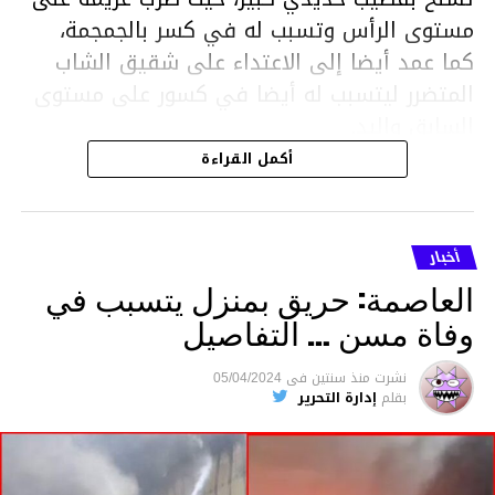
مستوى الرأس وتسبب له في كسر بالجمجمة،
كما عمد أيضا إلى الاعتداء على شقيق الشاب
المتضرر ليتسبب له أيضا في كسور على مستوى
السابق واليد.
هذا وقد تمكن أعوان مركز الأمن الوطني بحي
أكمل القراءة
هلال في توقيت قياسي من محاصرة المشتبه به
والقبض عليه وإحالته على التحقيق في خصوص
ما نُسبه إليه.
أخبار
العاصمة: حريق بمنزل يتسبب في
وفاة مسن … التفاصيل
متابعة
نشرت
منذ سنتين
فى
05/04/2024
بقلم
إدارة التحرير
قسم الاخبار