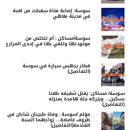
سوسة: إصابة فتاة سقطت من لعبة
في مدينة ملاهي
سوسة/مساكن : أم تتخلص من
مولودتها وتلقي بها في إحدى المزارع
قطار يدهس سيارة في سوسة
(التفاصيل)
سوسة/ مساكن: يقتل شقيقه طعنا
بسكين… ويتركه جثة هامدة بمنزله
(التفاصيل)
مؤلم /سوسة : وفاة طبيبان شابان في
ظروف غامضة… زواجهما السنة
القادمة(التفاصيل)