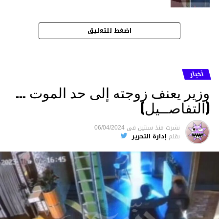
اضغط للتعليق
أخبار
وزير يعنف زوجته إلى حد الموت …
(التفاصــيل)
نشرت
منذ سنتين
فى
06/04/2024
بقلم
إدارة التحرير