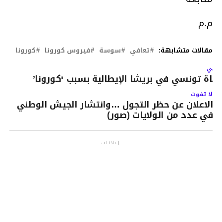
م.م
مقالات متشابهة:
تعافي
سوسة
فيروس كورونا
كورونا
لتالي
فاة تونسي في بريشا الإيطالية بسبب ‘كورونا’
لا تفوت
الاعلان عن حظر التجول …وانتشار الجيش الوطني
في عدد من الولايات (صور)
إعلانات