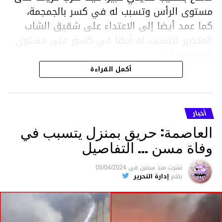
مستوى الرأس وتسبب له في كسر بالجمجمة،
كما عمد أيضا إلى الاعتداء على شقيق الشاب
المتضرر ليتسبب له أيضا في كسور على مستوى
السابق واليد.
هذا وقد تمكن أعوان مركز الأمن الوطني بحي
أكمل القراءة
هلال في توقيت قياسي من محاصرة المشتبه به
والقبض عليه وإحالته على التحقيق في خصوص
ما نُسبه إليه.
أخبار
العاصمة: حريق بمنزل يتسبب في
وفاة مسن … التفاصيل
متابعة
نشرت
منذ سنتين
فى
05/04/2024
بقلم
إدارة التحرير
قسم الاخبار