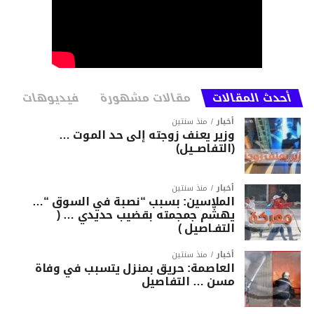
أحدث المقالات
مقالات مشهورة
فيديوهات
أخبار
منذ سنتين
وزير يعنف زوجته إلى حد الموت …
(التفاصــيل)
أخبار
منذ سنتين
الملاسين: بسبب “نصبة في السوق “…
يهشّم جمجمته بقضيب حديدي … (
التفـاصيل )
أخبار
منذ سنتين
العاصمة: حريق بمنزل يتسبب في وفاة
مسن … التفاصيل