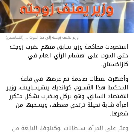
وزير يعنف زوجته إلى حد الموت ... (التفاصــيل)
استحوذت محاكمة وزير سابق متهم بضرب زوجته
حتى الموت على اهتمام الرأي العام في
كازاخستان.
وأظهرت لقطات صادمة تم عرضها في قاعة
المحكمة هذا الأسبوع، كوانديك بيشيمباييف، وزير
الاقتصاد السابق، وهو يركل ويضرب بشكل متكرر
امرأة شابة نحيلة ترتدي معطفا، ويسحبها من
شعرها.
وعثر على المرأة، سلطانات نوكينوفا، البالغة من