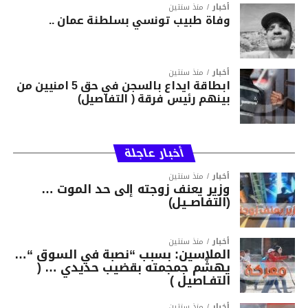
أخبار
منذ سنتين
وفاة طبيب تونسي بسلطنة عمان ..
أخبار
منذ سنتين
ابطاقة ايداع بالسجن في حق 5 امنيين من
بينهم رئيس فرقة ( التفاصيل)
أخبار عاجلة
أخبار
منذ سنتين
وزير يعنف زوجته إلى حد الموت …
(التفاصــيل)
أخبار
منذ سنتين
الملاسين: بسبب “نصبة في السوق “…
يهشّم جمجمته بقضيب حديدي … (
التفـاصيل )
أخبار
منذ سنتين