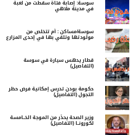
سوسة: إصابة فتاة سقطت من لعبة
في مدينة ملاهي
سوسة/مساكن : أم تتخلص من
مولودتها وتلقي بها في إحدى المزارع
قطار يدهس سيارة في سوسة
(التفاصيل)
حكومة بودن تدرس إمكانية فرض حظر
التجول (التفاصيل)
وزير الصحة يحذّر من الموجة الخــامسة
لكورونــا (التفاصيل)