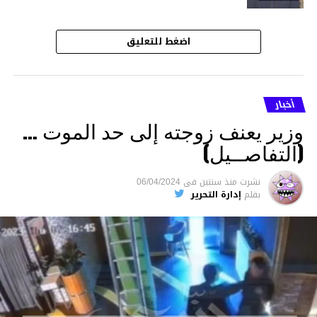
اضغط للتعليق
أخبار
وزير يعنف زوجته إلى حد الموت …
(التفاصــيل)
نشرت
منذ سنتين
فى
06/04/2024
بقلم
إدارة التحرير