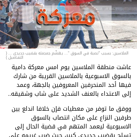
الملاسين: بسبب "نصبة في السوق "... يهشّم جمجمته بقضيب حديدي ... (
التفـاصيل )
عاشت منطقة الملاسين يوم امس معركة دامية
بالسوق الاسبوعية بالملاسين القريبة من شارك
فيها أحد المنحرفين المعروفين بالجهة، وعمد
إلى الاعتداء بالعنف الشديد على شاب وشقيقه..
ووفق ما توفر من معطيات فإن خلافا اندلع بين
طرفين النزاع على مكان انتصاب بالسوق
الاسبوعية ليعمد المتهم في قضية الحال إلى
تسلح بقضيب حديدي كبير، حيث ضرب غريمه على