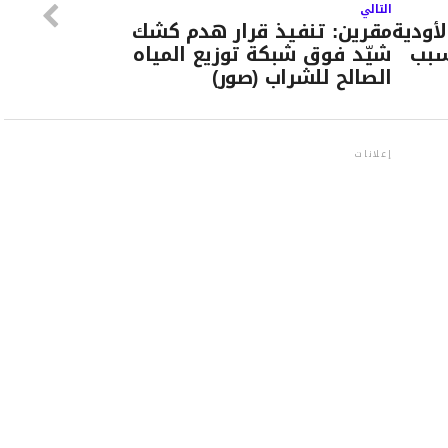
التالي
أودية
مقرين: تنفيذ قرار هدم كشك
سبب
شيّد فوق شبكة توزيع المياه
الصالح للشراب (صور)
إعلانات