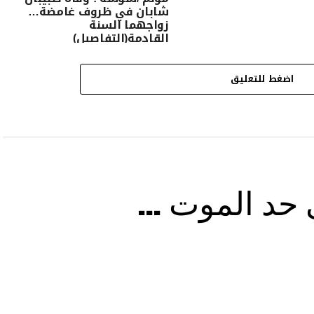
شابان في ظروف غامضة…
زواجهما السنة
القادمة(التفاصيل)
اضغط للتعليق
ى حد الموت …