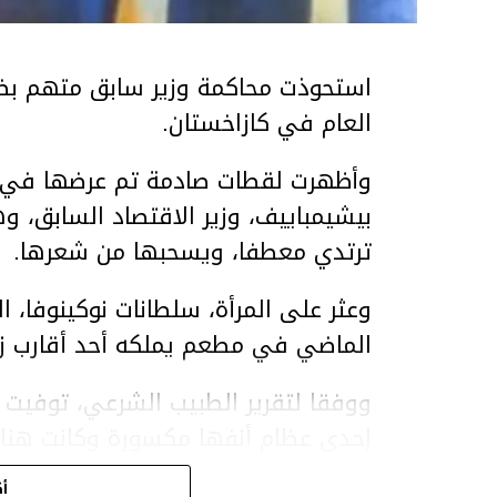
استحوذت محاكمة وزير سابق متهم بضر
العام في كازاخستان.
وأظهرت لقطات صادمة تم عرضها في ق
بيشيمباييف، وزير الاقتصاد السابق، و
ترتدي معطفا، ويسحبها من شعرها.
الماضي في مطعم يملكه أحد أقارب ز
ووفقا لتقرير الطبيب الشرعي، توفيت ن
إحدى عظام أنفها مكسورة وكانت هن
وذراعيها ويديها.
أك