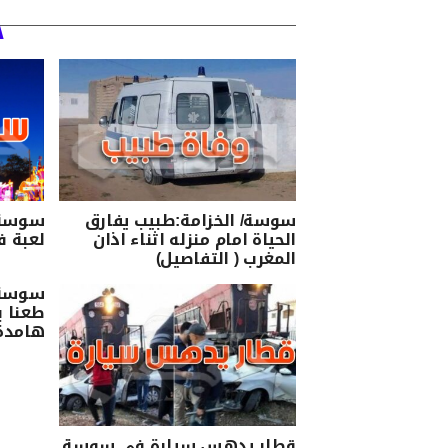
سوسة/ الخزامة:طبيب يفارق
سوسة:
الحياة امام منزله اثناء اذان
لعبة ف
المغرب ( التفاصيل)
سوسة/
طعنا 
هامدة 
قطار يدهس سيارة في سوسة