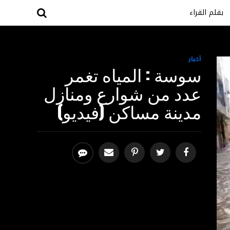
بقلم القراء
أخبار
سوسة : المياه تغمر
عدد من شوارع ومنازل
مدينة مساكن (فيديو)