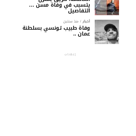
يتسبب في وفاة مسن …
التفاصيل
أخبار
منذ سنتين
وفاة طبيب تونسي بسلطنة
عمان ..
إعلانات