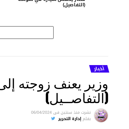
(التفاصيل)
أخبار
وزير يعنف زوجته إل
(التفاصــيل)
نشرت
منذ سنتين
فى
06/04/2024
بقلم
إدارة التحرير