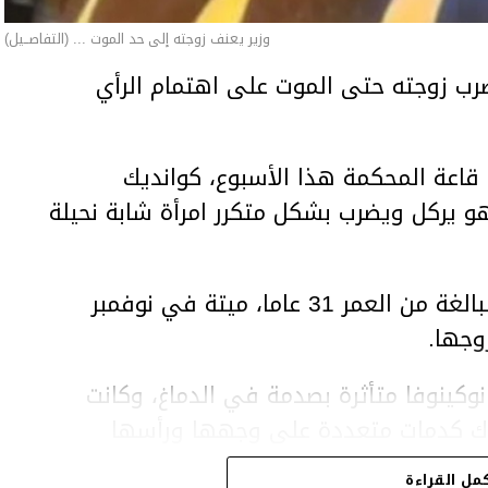
وزير يعنف زوجته إلى حد الموت ... (التفاصــيل)
ب زوجته حتى الموت على اهتمام الرأي
اعة المحكمة هذا الأسبوع، كوانديك
هو يركل ويضرب بشكل متكرر امرأة شابة نحيلة
وعثر على المرأة، سلطانات نوكينوفا، البالغة من العمر 31 عاما، ميتة في نوفمبر
وجها.
وكينوفا متأثرة بصدمة في الدماغ، وكانت
اك كدمات متعددة على وجهها ورأسها
مل القراءة