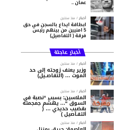
عمان ..
أخبار
منذ سنتين
ابطاقة ايداع بالسجن في حق
5 امنيين من بينهم رئيس
فرقة ( التفاصيل)
أخبار عاجلة
أخبار
منذ سنتين
وزير يعنف زوجته إلى حد
الموت … (التفاصــيل)
أخبار
منذ سنتين
الملاسين: بسبب “نصبة في
السوق “… يهشّم جمجمته
بقضيب حديدي … (
التفـاصيل )
أخبار
منذ سنتين
العاصمة: حريق بمنزل