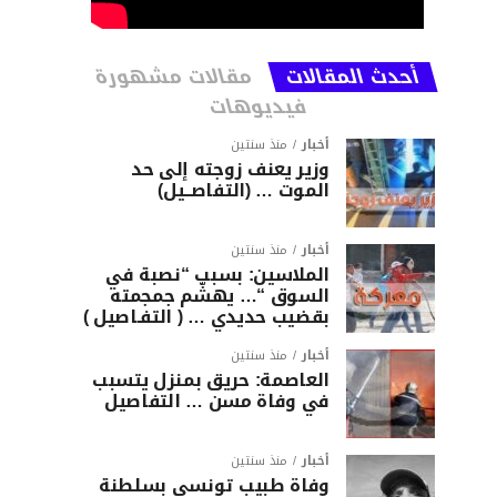
أحدث المقالات
مقالات مشهورة
فيديوهات
أخبار
منذ سنتين
وزير يعنف زوجته إلى حد
الموت … (التفاصــيل)
أخبار
منذ سنتين
الملاسين: بسبب “نصبة في
السوق “… يهشّم جمجمته
بقضيب حديدي … ( التفـاصيل )
أخبار
منذ سنتين
العاصمة: حريق بمنزل يتسبب
في وفاة مسن … التفاصيل
أخبار
منذ سنتين
وفاة طبيب تونسي بسلطنة