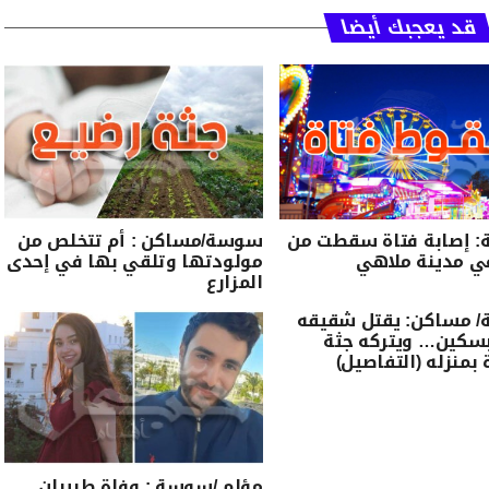
قد يعجبك أيضا
 إصابة فتاة سقطت من
سوسة/مساكن : أم تتخلص من
ي مدينة ملاهي
مولودتها وتلقي بها في إحدى
المزارع
 مساكن: يقتل شقيقه
بسكين… ويتركه جثة
بمنزله (التفاصيل)
مؤلم /سوسة : وفاة طبيبان