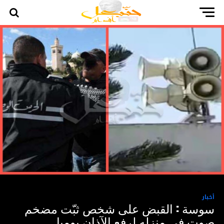
أخبار
سوسة : القبض على شخص ثبّت مضخم
صوت في منزله لرفع الآذان يوميا