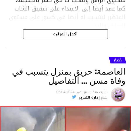
مستوى الرأس وتسبب له في كسر بالجمجمة،
كما عمد أيضا إلى الاعتداء على شقيق الشاب
المتضرر ليتسبب له أيضا في كسور على مستوى
السابق واليد.
هذا وقد تمكن أعوان مركز الأمن الوطني بحي
أكمل القراءة
هلال في توقيت قياسي من محاصرة المشتبه به
والقبض عليه وإحالته على التحقيق في خصوص
ما نُسبه إليه.
أخبار
العاصمة: حريق بمنزل يتسبب في
وفاة مسن … التفاصيل
متابعة
نشرت
منذ سنتين
فى
05/04/2024
بقلم
إدارة التحرير
قسم الاخبار