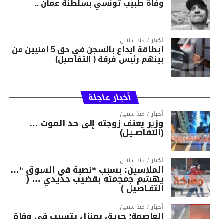
وفاة طبيب تونسي بسلطنة عمان ..
أخبار
منذ سنتين
ابطاقة ايداع بالسجن في حق 5 امنيين من
بينهم رئيس فرقة ( التفاصيل)
أخبار عاجلة
أخبار
منذ سنتين
وزير يعنف زوجته إلى حد الموت …
(التفاصــيل)
أخبار
منذ سنتين
الملاسين: بسبب “نصبة في السوق “…
يهشّم جمجمته بقضيب حديدي … (
التفـاصيل )
أخبار
منذ سنتين
العاصمة: حريق بمنزل يتسبب في وفاة