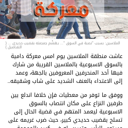
الملاسين: بسبب "نصبة في السوق "... يهشّم جمجمته بقضيب حديدي ... (
التفـاصيل )
عاشت منطقة الملاسين يوم امس معركة دامية
بالسوق الاسبوعية بالملاسين القريبة من شارك
فيها أحد المنحرفين المعروفين بالجهة، وعمد
إلى الاعتداء بالعنف الشديد على شاب وشقيقه..
ووفق ما توفر من معطيات فإن خلافا اندلع بين
طرفين النزاع على مكان انتصاب بالسوق
الاسبوعية ليعمد المتهم في قضية الحال إلى
تسلح بقضيب حديدي كبير، حيث ضرب غريمه على