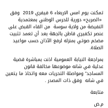
تمكنت يوم امس الاربعاء 6 فيفري 2019 وفق
«الصريح» دورية للحرس الوطني بمعتمدية
النفيضة من ولاية سوسة من القاء القبض على
عنصر تكفيري قاطن بالجهة بعد أن تعمد تثبيت
مضخم صوتي بمنزله لرفع الآذان حسب مواعيد
الصلاة.
بمراجعة النيابة العمومية اذنت بمباشرة قضية
عدلية في شانه موضوعها مخالفة قانون
المساجد” ومواصلة التحريات معه واتخاذ ما يتعين
في شانه وفق ذات المصدر .
متابعة
م.ض