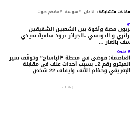
مقالات متشابهة:
اذان
سوسة
مضخم صوت
لتالي
عربون محبة وأخوة بين الشعبين الشقيقين
لجزائري و التونسي ..الجزائر تزود ساقية سيدي
وسف بالغاز …
لا تفوت
العاصمة: فوضى في محطة “الباساج” وتوقّف سير
الميترو رقم 2.. بسبب أحداث عنف في مقابلة
الإفريقي وحمّام الأنف وايقاف 22 شخص
إعلانات