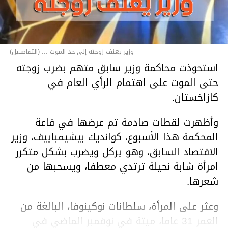
وزير يعنف زوجته إلى حد الموت ... (التفاصــيل)
استحوذت محاكمة وزير سابق متهم بضرب زوجته
حتى الموت على اهتمام الرأي العام في
كازاخستان.
وأظهرت لقطات صادمة تم عرضها في قاعة
المحكمة هذا الأسبوع، كوانديك بيشيمباييف، وزير
الاقتصاد السابق، وهو يركل ويضرب بشكل متكرر
امرأة شابة نحيلة ترتدي معطفا، ويسحبها من
شعرها.
وعثر على المرأة، سلطانات نوكينوفا، البالغة من
العمر 31 عاما، ميتة في نوفمبر الماضي في