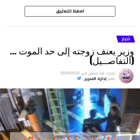
اضغط للتعليق
أخبار
وزير يعنف زوجته إلى حد الموت …
(التفاصــيل)
نشرت
منذ سنتين
فى
06/04/2024
بقلم
إدارة التحرير