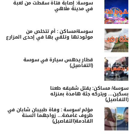
سوسة: إصابة فتاة سقطت من لعبة
في مدينة ملاهي
سوسة/مساكن : أم تتخلص من
مولودتها وتلقي بها في إحدى المزارع
قطار يدهس سيارة في سوسة
(التفاصيل)
سوسة/ مساكن: يقتل شقيقه طعنا
بسكين… ويتركه جثة هامدة بمنزله
(التفاصيل)
مؤلم /سوسة : وفاة طبيبان شابان في
ظروف غامضة… زواجهما السنة
القادمة(التفاصيل)