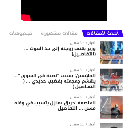
أحدث المقالات
مقالات مشهورة
فيديوهات
أخبار
منذ سنتين
وزير يعنف زوجته إلى حد الموت …
(التفاصــيل)
أخبار
منذ سنتين
الملاسين: بسبب “نصبة في السوق “…
يهشّم جمجمته بقضيب حديدي … (
التفـاصيل )
أخبار
منذ سنتين
العاصمة: حريق بمنزل يتسبب في وفاة
مسن … التفاصيل
أخبار
منذ سنتين