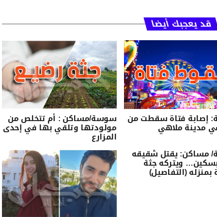
قد يعجبك أيضا
 إصابة فتاة سقطت من
سوسة/مساكن : أم تتخلص من
ي مدينة ملاهي
مولودتها وتلقي بها في إحدى
المزارع
 مساكن: يقتل شقيقه
بسكين… ويتركه جثة
بمنزله (التفاصيل)