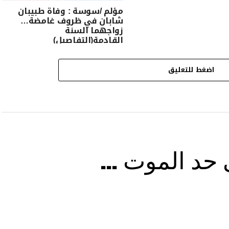
مؤلم /سوسة : وفاة طبيبان
شابان في ظروف غامضة…
زواجهما السنة
القادمة(التفاصيل)
اضغط للتعليق
ى حد الموت …