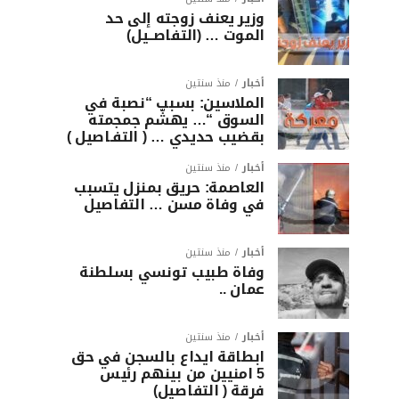
وزير يعنف زوجته إلى حد
الموت … (التفاصــيل)
أخبار
منذ سنتين
الملاسين: بسبب “نصبة في
السوق “… يهشّم جمجمته
بقضيب حديدي … ( التفـاصيل )
أخبار
منذ سنتين
العاصمة: حريق بمنزل يتسبب
في وفاة مسن … التفاصيل
أخبار
منذ سنتين
وفاة طبيب تونسي بسلطنة
عمان ..
أخبار
منذ سنتين
ابطاقة ايداع بالسجن في حق
5 امنيين من بينهم رئيس
فرقة ( التفاصيل)