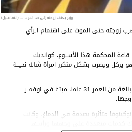
وزير يعنف زوجته إلى حد الموت ... (التفاصــيل)
ب زوجته حتى الموت على اهتمام الرأي
اعة المحكمة هذا الأسبوع، كوانديك
هو يركل ويضرب بشكل متكرر امرأة شابة نحيلة
وعثر على المرأة، سلطانات نوكينوفا، البالغة من العمر 31 عاما، ميتة في نوفمبر
وجها.
وكينوفا متأثرة بصدمة في الدماغ، وكانت
اك كدمات متعددة على وجهها ورأسها