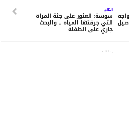
التالي
من زواجه
سوسة: العثور على جثة المراة
صيل
التي جرفتها المياه .. والبحث
جاري على الطفلة
إعلانات