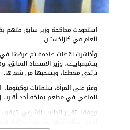
استحوذت محاكمة وزير سابق متهم بضر
العام في كازاخستان.
وأظهرت لقطات صادمة تم عرضها في ق
بيشيمباييف، وزير الاقتصاد السابق، و
ترتدي معطفا، ويسحبها من شعرها.
الماضي في مطعم يملكه أحد أقارب ز
ووفقا لتقرير الطبيب الشرعي، توفيت ن
إحدى عظام أنفها مكسورة وكانت هن