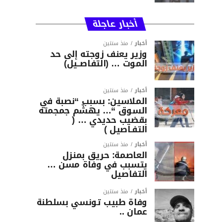
أخبار عاجلة
أخبار
منذ سنتين
وزير يعنف زوجته إلى حد
الموت … (التفاصــيل)
أخبار
منذ سنتين
الملاسين: بسبب “نصبة في
السوق “… يهشّم جمجمته
بقضيب حديدي … (
التفـاصيل )
أخبار
منذ سنتين
العاصمة: حريق بمنزل
يتسبب في وفاة مسن …
التفاصيل
أخبار
منذ سنتين
وفاة طبيب تونسي بسلطنة
عمان ..