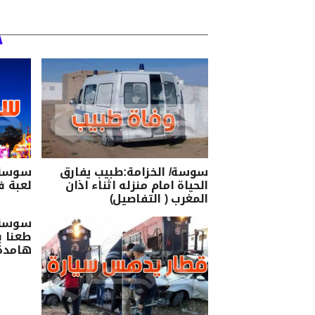
سوسة/ الخزامة:طبيب يفارق
سوسة:
الحياة امام منزله اثناء اذان
لعبة ف
المغرب ( التفاصيل)
سوسة/
طعنا 
هامدة 