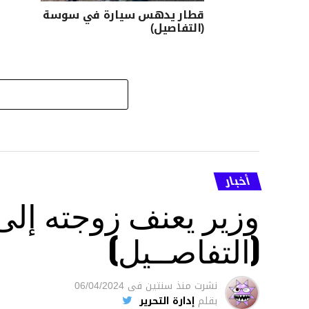
قطار يدهس سيارة في سوسة
(التفاصيل)
أخبار
وزير يعنف زوجته إل
(التفاصــيل)
نشرت
منذ سنتين
فى
06/04/2024
بقلم
إدارة التحرير