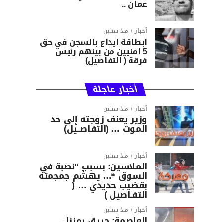
عمان ..
أخبار
منذ سنتين
ابطاقة ايداع بالسجن في حق
5 امنيين من بينهم رئيس
فرقة ( التفاصيل)
أخبار عاجلة
أخبار
منذ سنتين
وزير يعنف زوجته إلى حد
الموت … (التفاصــيل)
أخبار
منذ سنتين
الملاسين: بسبب “نصبة في
السوق “… يهشّم جمجمته
بقضيب حديدي … (
التفـاصيل )
أخبار
منذ سنتين
العاصمة: حريق بمنزل