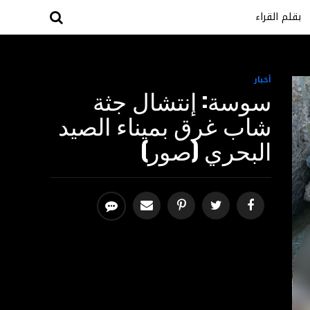
بقلم القراء
أخبار
سوسة: إنتشال جثة
شاب غرق بميناء الصيد
البحري (صور)