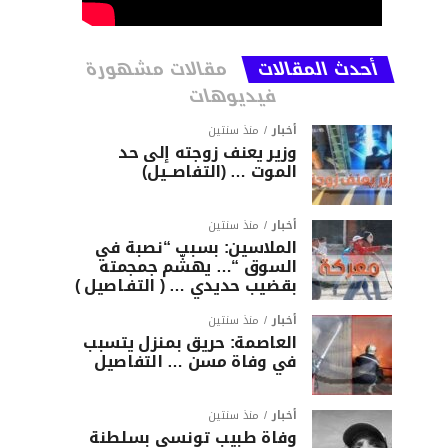
أحدث المقالات
مقالات مشهورة
فيديوهات
أخبار
منذ سنتين
وزير يعنف زوجته إلى حد
الموت … (التفاصــيل)
أخبار
منذ سنتين
الملاسين: بسبب “نصبة في
السوق “… يهشّم جمجمته
بقضيب حديدي … ( التفـاصيل )
أخبار
منذ سنتين
العاصمة: حريق بمنزل يتسبب
في وفاة مسن … التفاصيل
أخبار
منذ سنتين
وفاة طبيب تونسي بسلطنة