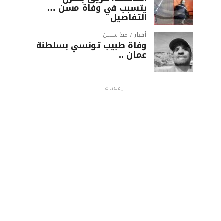
يتسبب في وفاة مسن …
التفاصيل
أخبار
منذ سنتين
وفاة طبيب تونسي بسلطنة
عمان ..
إعلانات