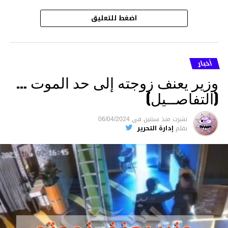
اضغط للتعليق
أخبار
وزير يعنف زوجته إلى حد الموت …
(التفاصــيل)
نشرت
منذ سنتين
فى
06/04/2024
بقلم
إدارة التحرير