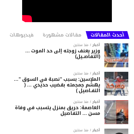
أحدث المقالات
مقالات مشهورة
فيديوهات
أخبار
منذ سنتين
وزير يعنف زوجته إلى حد الموت …
(التفاصــيل)
أخبار
منذ سنتين
الملاسين: بسبب “نصبة في السوق “…
يهشّم جمجمته بقضيب حديدي … (
التفـاصيل )
أخبار
منذ سنتين
العاصمة: حريق بمنزل يتسبب في وفاة
مسن … التفاصيل
أخبار
منذ سنتين