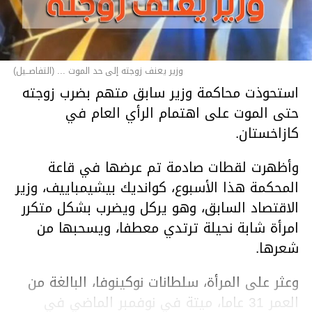
وزير يعنف زوجته إلى حد الموت ... (التفاصــيل)
استحوذت محاكمة وزير سابق متهم بضرب زوجته
حتى الموت على اهتمام الرأي العام في
كازاخستان.
وأظهرت لقطات صادمة تم عرضها في قاعة
المحكمة هذا الأسبوع، كوانديك بيشيمباييف، وزير
الاقتصاد السابق، وهو يركل ويضرب بشكل متكرر
امرأة شابة نحيلة ترتدي معطفا، ويسحبها من
شعرها.
وعثر على المرأة، سلطانات نوكينوفا، البالغة من
العمر 31 عاما، ميتة في نوفمبر الماضي في