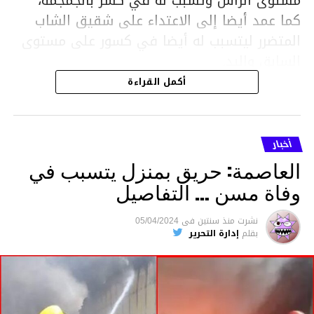
مستوى الرأس وتسبب له في كسر بالجمجمة،
كما عمد أيضا إلى الاعتداء على شقيق الشاب
المتضرر ليتسبب له أيضا في كسور على مستوى
السابق واليد.
هذا وقد تمكن أعوان مركز الأمن الوطني بحي
أكمل القراءة
هلال في توقيت قياسي من محاصرة المشتبه به
والقبض عليه وإحالته على التحقيق في خصوص
ما نُسبه إليه.
أخبار
العاصمة: حريق بمنزل يتسبب في
وفاة مسن … التفاصيل
متابعة
نشرت
منذ سنتين
فى
05/04/2024
بقلم
إدارة التحرير
قسم الاخبار