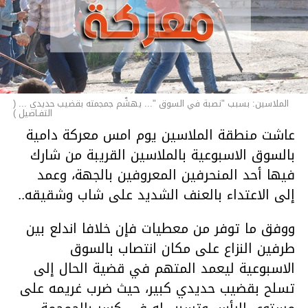
الملاسين: بسبب "نصبة في السوق "... يهشّم جمجمته بقضيب حديدي ... (
التفـاصيل )
عاشت منطقة الملاسين يوم امس معركة دامية
بالسوق الاسبوعية بالملاسين القريبة من شارك
فيها أحد المنحرفين المعروفين بالجهة، وعمد
إلى الاعتداء بالعنف الشديد على شاب وشقيقه..
ووفق ما توفر من معطيات فإن خلافا اندلع بين
طرفين النزاع على مكان انتصاب بالسوق
الاسبوعية ليعمد المتهم في قضية الحال إلى
تسلح بقضيب حديدي كبير، حيث ضرب غريمه على