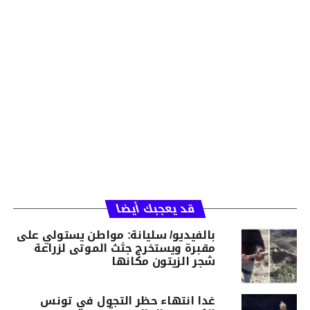
قد يعجبك أيضا
بالفيديو/ سليانة: مواطن يستولي على
مقبرة ويستخرج جثث الموتى لزراعة
شجر الزيتون مكانها
غدا انتهاء حظر التجول في تونس