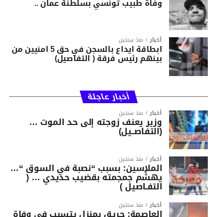
وفاة طبيب تونسي بسلطنة عمان ..
أخبار
منذ سنتين
ابطاقة ايداع بالسجن في حق 5 امنيين من
بينهم رئيس فرقة ( التفاصيل)
أخبار عاجلة
أخبار
منذ سنتين
وزير يعنف زوجته إلى حد الموت …
(التفاصــيل)
أخبار
منذ سنتين
الملاسين: بسبب “نصبة في السوق “…
يهشّم جمجمته بقضيب حديدي … (
التفـاصيل )
أخبار
منذ سنتين
العاصمة: حريق بمنزل يتسبب في وفاة