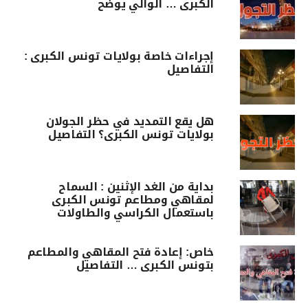
الكبرى … الوالي يوضّح
إجراءات خاصة بولايات تونس الكبرى :
التفاصيل
هل يقع التمديد في حظر الجولان
بولايات تونس الكبرى؟ التفاصيل
بداية من الغد الإثنين : السماح
لمقاهي ومطاعم تونس الكبرى
باستعمال الكراسي والطاولات
خاص: إعادة فتح المقاهي والمطاعم
بتونس الكبرى … التفاصيل