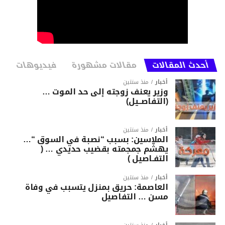
أحدث المقالات
مقالات مشهورة
فيديوهات
أخبار
منذ سنتين
وزير يعنف زوجته إلى حد الموت …
(التفاصــيل)
أخبار
منذ سنتين
الملاسين: بسبب “نصبة في السوق “…
يهشّم جمجمته بقضيب حديدي … (
التفـاصيل )
أخبار
منذ سنتين
العاصمة: حريق بمنزل يتسبب في وفاة
مسن … التفاصيل