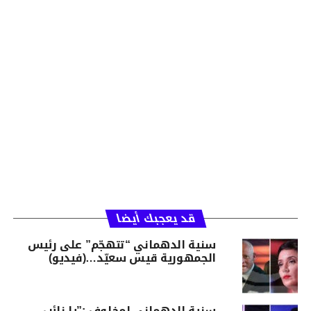
قد يعجبك أيضا
سنية الدهماني “تتهجّم” على رئيس
الجمهورية قيس سعيّد…(فيديو)
سنية الدهماني لمخلوف :”يا نائب