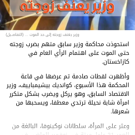
وزير يعنف زوجته إلى حد الموت ... (التفاصــيل)
استحوذت محاكمة وزير سابق متهم بضرب زوجته
حتى الموت على اهتمام الرأي العام في
كازاخستان.
وأظهرت لقطات صادمة تم عرضها في قاعة
المحكمة هذا الأسبوع، كوانديك بيشيمباييف، وزير
الاقتصاد السابق، وهو يركل ويضرب بشكل متكرر
امرأة شابة نحيلة ترتدي معطفا، ويسحبها من
شعرها.
وعثر على المرأة، سلطانات نوكينوفا، البالغة من
العمر 31 عاما، ميتة في نوفمبر الماضي في