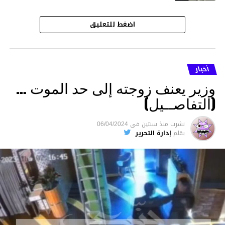
اضغط للتعليق
أخبار
وزير يعنف زوجته إلى حد الموت …
(التفاصــيل)
نشرت
منذ سنتين
فى
06/04/2024
بقلم
إدارة التحرير