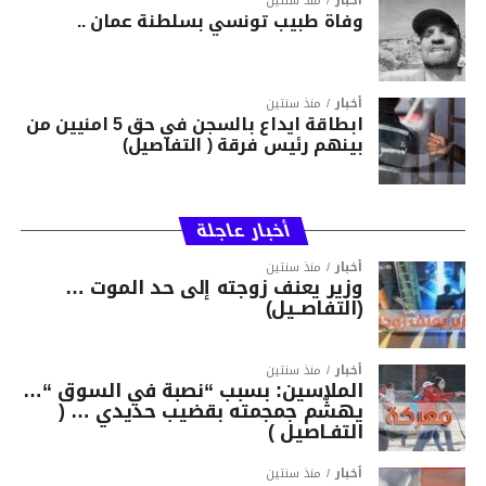
أخبار
منذ سنتين
وفاة طبيب تونسي بسلطنة عمان ..
أخبار
منذ سنتين
ابطاقة ايداع بالسجن في حق 5 امنيين من
بينهم رئيس فرقة ( التفاصيل)
أخبار عاجلة
أخبار
منذ سنتين
وزير يعنف زوجته إلى حد الموت …
(التفاصــيل)
أخبار
منذ سنتين
الملاسين: بسبب “نصبة في السوق “…
يهشّم جمجمته بقضيب حديدي … (
التفـاصيل )
أخبار
منذ سنتين