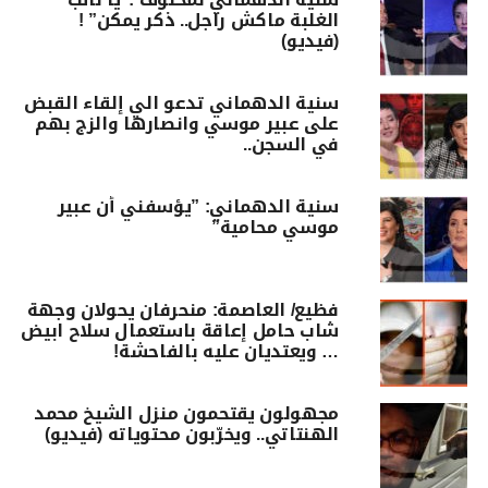
الغلبة ماكش راجل.. ذكر يمكن” !
(فيديو)
سنية الدهماني تدعو الي إلقاء القبض
على عبير موسي وانصارها والزج بهم
في السجن..
سنية الدهماني: ”يؤسفني أن عبير
موسي محامية”
فظيع/ العاصمة: منحرفان يحولان وجهة
شاب حامل إعاقة باستعمال سلاح ابيض
… ويعتديان عليه بالفاحشة!
مجهولون يقتحمون منزل الشيخ محمد
الهنتاتي.. ويخرّبون محتوياته (فيديو)