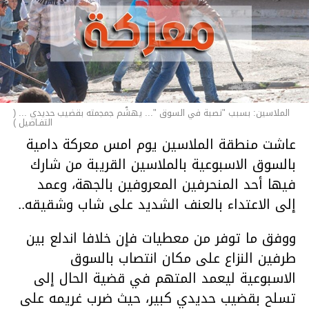
الملاسين: بسبب "نصبة في السوق "... يهشّم جمجمته بقضيب حديدي ... (
التفـاصيل )
عاشت منطقة الملاسين يوم امس معركة دامية
بالسوق الاسبوعية بالملاسين القريبة من شارك
فيها أحد المنحرفين المعروفين بالجهة، وعمد
إلى الاعتداء بالعنف الشديد على شاب وشقيقه..
ووفق ما توفر من معطيات فإن خلافا اندلع بين
طرفين النزاع على مكان انتصاب بالسوق
الاسبوعية ليعمد المتهم في قضية الحال إلى
تسلح بقضيب حديدي كبير، حيث ضرب غريمه على