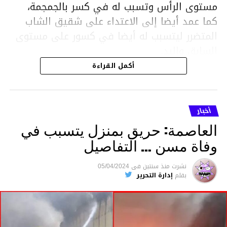
مستوى الرأس وتسبب له في كسر بالجمجمة،
كما عمد أيضا إلى الاعتداء على شقيق الشاب
المتضرر ليتسبب له أيضا في كسور على مستوى
السابق واليد.
هذا وقد تمكن أعوان مركز الأمن الوطني بحي
أكمل القراءة
هلال في توقيت قياسي من محاصرة المشتبه به
والقبض عليه وإحالته على التحقيق في خصوص
ما نُسبه إليه.
أخبار
العاصمة: حريق بمنزل يتسبب في
وفاة مسن … التفاصيل
متابعة
نشرت
منذ سنتين
فى
05/04/2024
بقلم
إدارة التحرير
قسم الاخبار