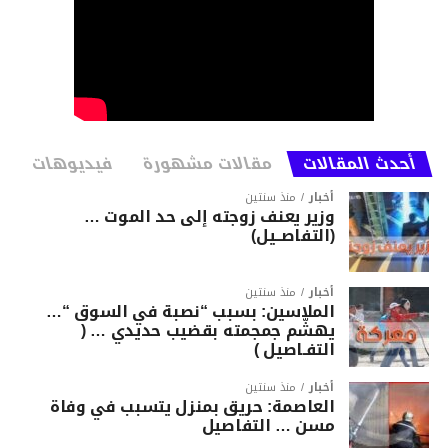
أحدث المقالات
مقالات مشهورة
فيديوهات
أخبار
منذ سنتين
وزير يعنف زوجته إلى حد الموت …
(التفاصــيل)
أخبار
منذ سنتين
الملاسين: بسبب “نصبة في السوق “…
يهشّم جمجمته بقضيب حديدي … (
التفـاصيل )
أخبار
منذ سنتين
العاصمة: حريق بمنزل يتسبب في وفاة
مسن … التفاصيل