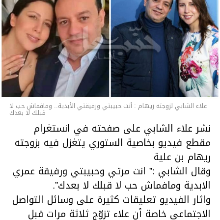
متابعة
قسم الاخبـار
علاء الشابي لزوجته ريهام : أنت حبيبتي ورفيقتي الأبدية.. ومافماش حب لا
قبلك لا بعدك
نشر علاء الشابي على صفحته في انستغرام
مقطع فيديو بخاصية الستوري يتغزل فيه بزوجته
ريهام بن علية
وقال الشابي :” انت مرتي وحبيبتي ورفيقة عمري
الابدية ومافماش حب لا قبلك لا بعدك”.
واثار الفيديو تعليقات كثيرة على وسائل التواصل
الاجتماعي خاصة أن علاء تزوّج ثلاثة مرات قبل