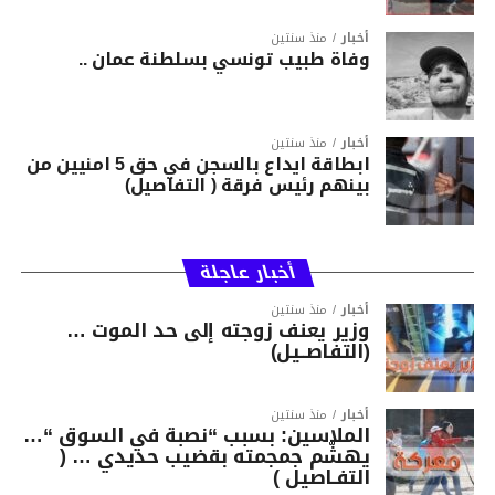
أخبار
منذ سنتين
وفاة طبيب تونسي بسلطنة عمان ..
أخبار
منذ سنتين
ابطاقة ايداع بالسجن في حق 5 امنيين من
بينهم رئيس فرقة ( التفاصيل)
أخبار عاجلة
أخبار
منذ سنتين
وزير يعنف زوجته إلى حد الموت …
(التفاصــيل)
أخبار
منذ سنتين
الملاسين: بسبب “نصبة في السوق “…
يهشّم جمجمته بقضيب حديدي … (
التفـاصيل )