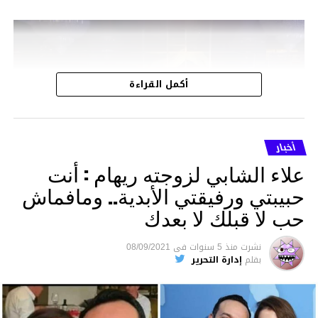
مشغل
الفيديو
أكمل القراءة
أخبار
علاء الشابي لزوجته ريهام : أنت
حبيبتي ورفيقتي الأبدية.. ومافماش
حب لا قبلك لا بعدك
نشرت
منذ 5 سنوات
فى
08/09/2021
بقلم
إدارة التحرير
00:41
00:00