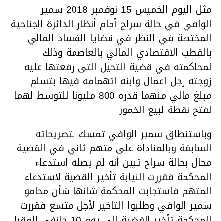
مثل اليوم الخميس 15 نوفمبر 2018 سمير
الوافي في حالة سراح أمام أنظار الدائرة الجناحية
المختصة في النظر في قضايا الفساد المالي
بالقطب الاقتصادي المالي بالعاصمة وذلك
لمحاكمته في قضية التحيل التى رفعتها عليه
زوجته رجل اعمال وابنه اتهمامه فيها بتسلم
مبلغ مالي منهما قدره 800 مليونا للتوسط لهما
لفتح نقطة لبيع الخمور
وباستنطاق سمير الوافي تمسك بتصريحاته
السابقة وبالمناداة على متهم ثاني في القضية
محال بحالة سراح تبين أنه لم يصله استدعاء
المحكمة فقررت النيابة تأخير القضية لاستدعاء
المتهم فاستجابت المحكمة شانها شأن محامو
سمير الوافي وطلبوا التاخير لأجل متسع فقررت
المحكمة تأخير القضية إلى يوم 10 جانفي المقبل