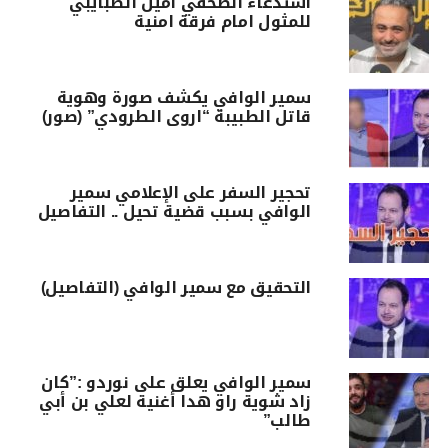
استدعاء الصحفي امين الضبايبي
للمثول امام فرقة امنية
سمير الوافي يكشف صورة وهوية
قاتل الطبيبة “اروى الطرودي” (صور)
تحجير السفر على الإعلامي سمير
الوافي بسبب قضية تحيل .. التفاصيل
التحقيق مع سمير الوافي (التفاصيل)
سمير الوافي يعلق على نوردو :”كان
زاد شوية راو هدا أغنية لعلي بن أبي
طالب”