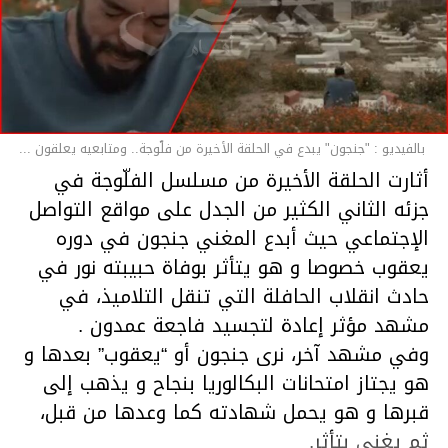
بالفيديو : "جنجون" يبدع في الحلقة الأخيرة من فلّوجة.. ومتابعيه يعلقون ...
أثارت الحلقة الأخيرة من مسلسل الفلّوجة في
جزئه الثاني الكثير من الجدل على مواقع التواصل
الإجتماعي حيث أبدع المغني جنجون في دوره
يعقوب خصوصا و هو يتأثر بوفاة حبيبته نور في
حادث انقلاب الحافلة التي تنقل التلاميذ، في
مشهد مؤثر إعادة لتجسيد فاجعة عمدون .
وفي مشهد آخر، نرى جنجون أو “يعقوب” بعدها و
هو يجتاز امتحانات البكالوريا بنجاح و يذهب إلى
قبرها و هو يحمل شهادته كما وعدها من قبل،
ثم يغني بتأثر.