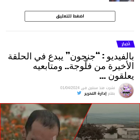
اضغط للتعليق
أخبار
بالفيديو : “جنجون” يبدع في الحلقة
الأخيرة من فلّوجة.. ومتابعيه
يعلقون …
نشرت
منذ سنتين
فى
01/04/2024
بقلم
إدارة التحرير