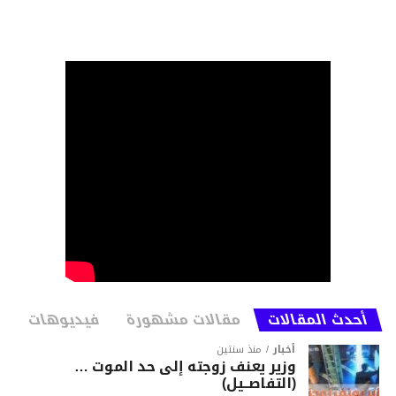
أحدث المقالات
مقالات مشهورة
فيديوهات
أخبار
منذ سنتين
وزير يعنف زوجته إلى حد الموت …
(التفاصــيل)