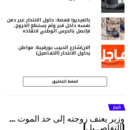
بالفيديو/ قفصة: حاول الانتحار عبر دفن
نفسه داخل قبر ولم يستطع الخروج..
فإتصل بالحرس الوطني لانقاذه
الان/شارع الحبيب بورقيبة: مواطن
يحاول الانتحار (التفـاصيل)
اضغط للتعليق
أخبار
وزير يعنف زوجته إلى حد الموت …
(التفاصــيل)