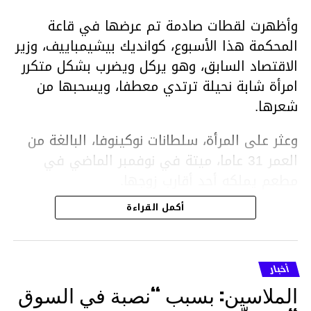
وأظهرت لقطات صادمة تم عرضها في قاعة
المحكمة هذا الأسبوع، كوانديك بيشيمباييف، وزير
الاقتصاد السابق، وهو يركل ويضرب بشكل متكرر
امرأة شابة نحيلة ترتدي معطفا، ويسحبها من
شعرها.
وعثر على المرأة، سلطانات نوكينوفا، البالغة من
العمر 31 عاما، ميتة في نوفمبر الماضي في
مطعم يملكه أحد أقارب زوجها.
أكمل القراءة
ووفقا لتقرير الطبيب الشرعي، توفيت نوكينوفا
متأثرة بصدمة في الدماغ، وكانت إحدى عظام
أنفها مكسورة وكانت هناك كدمات متعددة على
أخبار
وجهها ورأسها وذراعيها ويديها.
الملاسين: بسبب “نصبة في السوق
ويواجه بيشيمباييف (43 عاما) اتهامات بالتعذيب