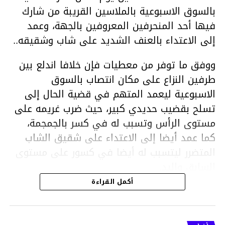
بالسوق الاسبوعية بالملاسين القريبة من شارك
فيها أحد المنحرفين المعروفين بالجهة، وعمد
إلى الاعتداء بالعنف الشديد على شاب وشقيقه..
ووفق ما توفر من معطيات فإن خلافا اندلع بين
طرفين النزاع على مكان انتصاب بالسوق
الاسبوعية ليعمد المتهم في قضية الحال إلى
تسلح بقضيب حديدي كبير، حيث ضرب غريمه على
مستوى الرأس وتسبب له في كسر بالجمجمة،
كما عمد أيضا إلى الاعتداء على شقيق الشاب
المتضرر ليتسبب له أيضا في كسور على مستوى
السابق واليد.
هذا وقد تمكن أعوان مركز الأمن الوطني بحي
أكمل القراءة
هلال في توقيت قياسي من محاصرة المشتبه به
والقبض عليه وإحالته على التحقيق في خصوص