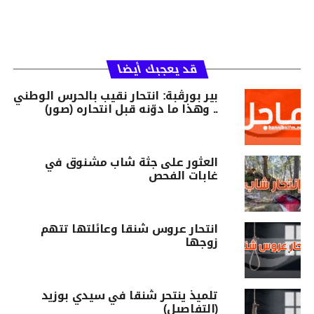
قد يعجبك أيضا
بير بورڨبة: انتحار نقيب بالحرس الوطني
.. وهذا ما دوّنه قبل انتحاره (صور)
العثور على جثة شاب مشنوق في
غابات الفحص
انتحار عروس شنقا وعائلتها تتهم
زوجها
تلميذ ينتحر شنقا في سيدي بوزيد
(التفاصيل)