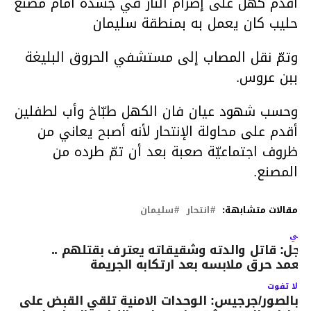
أقدم كهل على إضرام النار في جسده أمام مصنع
حليب​​​​​ كان يعمل به بمنطقة سليمان
وتمّ نقل المصاب إلى مستشفي الحروق البليغة
ببن عروس.
وحسب شهود عيان فان الكهل طبّاخ وأب لطفلين
أقدم على محاولة الإنتحار لأنه أصبح يعاني من
ظروف اجتماعيّة صعبة بعد أن تمّ طرده من
المصنع.
مقالات متشابهة:
انتحار
سليمان
لتالي
اجل: قاتل والدته وشقيقاته يعترف بقتلهم ..
تعمد حرق ملابسه بعد ارتكابه الجريمة
لا تفوت
بالصور/جرجيس: الوحدات الامنية تلقي القبض على