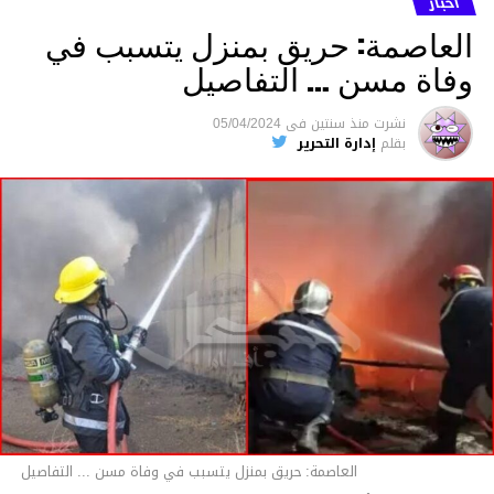
ما نُسبه إليه.
أخبار
العاصمة: حريق بمنزل يتسبب في
وفاة مسن … التفاصيل
متابعة
نشرت
منذ سنتين
فى
05/04/2024
بقلم
إدارة التحرير
قسم الاخبار
العاصمة: حريق بمنزل يتسبب في وفاة مسن ... التفاصيل