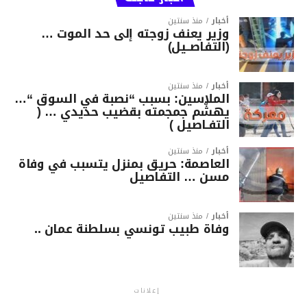
أخبار
منذ سنتين
وزير يعنف زوجته إلى حد الموت …
(التفاصــيل)
أخبار
منذ سنتين
الملاسين: بسبب “نصبة في السوق “…
يهشّم جمجمته بقضيب حديدي … (
التفـاصيل )
أخبار
منذ سنتين
العاصمة: حريق بمنزل يتسبب في وفاة
مسن … التفاصيل
أخبار
منذ سنتين
وفاة طبيب تونسي بسلطنة عمان ..
إعلانات