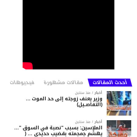
أحدث المقالات
مقالات مشهورة
فيديوهات
أخبار
منذ سنتين
وزير يعنف زوجته إلى حد الموت …
(التفاصــيل)
أخبار
منذ سنتين
الملاسين: بسبب “نصبة في السوق “…
يهشّم جمجمته بقضيب حديدي … (