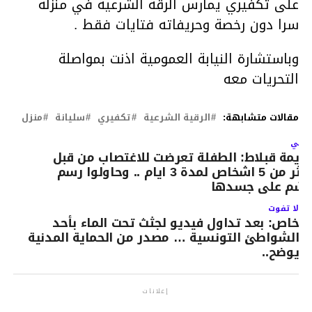
على تكفيري يمارس الرقة الشرعية في منزله
سرا دون رخصة وحريفاته فتايات فقط .
وباستشارة النيابة العمومية اذنت بمواصلة
التحريات معه
مقالات متشابهة:
الرقية الشرعية
تكفيري
سليانة
منزل
لتالي
ريمة قبلاط: الطفلة تعرضت للاغتصاب من قبل
اكثر من 5 اشخاص لمدة 3 ايام .. وحاولوا رسم
شم على جسدها
لا تفوت
خاص: بعد تداول فيديو لجثث تحت الماء بأحد
الشواطئ التونسية … مصدر من الحماية المدنية
يوضح..
إعلانات