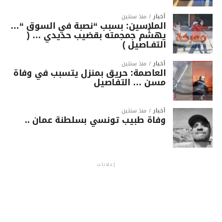
أخبار
منذ سنتين
الملاسين: بسبب “نصبة في السوق “…
يهشّم جمجمته بقضيب حديدي … (
التفـاصيل )
أخبار
منذ سنتين
العاصمة: حريق بمنزل يتسبب في وفاة
مسن … التفاصيل
أخبار
منذ سنتين
وفاة طبيب تونسي بسلطنة عمان ..
إعلانات