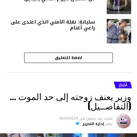
سليانة: نقلة الأمني الذي اعتدى على
راعي أغنام
اضغط للتعليق
أخبار
وزير يعنف زوجته إلى حد الموت …
(التفاصــيل)
نشرت
منذ سنتين
فى
06/04/2024
بقلم
إدارة التحرير