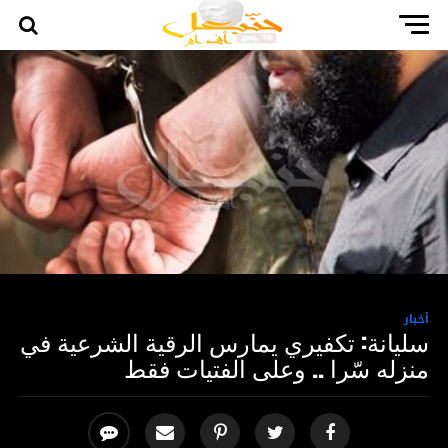
أخبار
سليانة: تكفيري يمارس الرقية الشرعية في
منزله سّرا .. وعلى الفتيات فقط