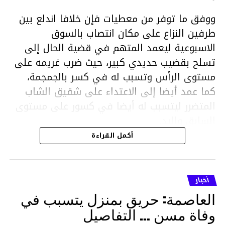
ووفق ما توفر من معطيات فإن خلافا اندلع بين
طرفين النزاع على مكان انتصاب بالسوق
الاسبوعية ليعمد المتهم في قضية الحال إلى
تسلح بقضيب حديدي كبير، حيث ضرب غريمه على
مستوى الرأس وتسبب له في كسر بالجمجمة،
كما عمد أيضا إلى الاعتداء على شقيق الشاب
المتضرر ليتسبب له أيضا في كسور على مستوى
السابق واليد.
هذا وقد تمكن أعوان مركز الأمن الوطني بحي
أكمل القراءة
هلال في توقيت قياسي من محاصرة المشتبه به
والقبض عليه وإحالته على التحقيق في خصوص
ما نُسبه إليه.
أخبار
العاصمة: حريق بمنزل يتسبب في
وفاة مسن … التفاصيل