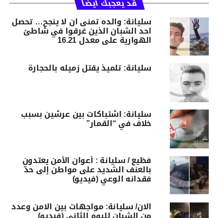
قد يعجبك أيضا
سليانة: والده تمنى ان لا ينجح… تحصل
احد الشبان الذين غرقوا في شاطئ
الهوارية على معدل 16.21
سليانة: تلميذ يقتل زميله بالحجارة
سليانة: اشتباكات بين عرشين بسبب
خلاف في “القمار”
فظيع / سليانة : أعوان الأمن يعتدون
بالعنف الشديد على مواطن إلى حدّ
فقدانه الوعي (فيديو)
الان/ سليانة: مواجهات بين الامن وعدد
من الشبان لليوم الثاني (فيديو)