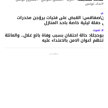
نداء تونس
لتالي
لان/صفاقس: القبض على فتيات يروّجن مخدرات
ي حفلة ليلية خاصة باحد المنازل
لا تفوت
بوحجلة: حالة احتقان بسبب وفاة بائع غلال.. والعائلة
تتهم أعوان الامن بالاعتداء عليه
إعلانات