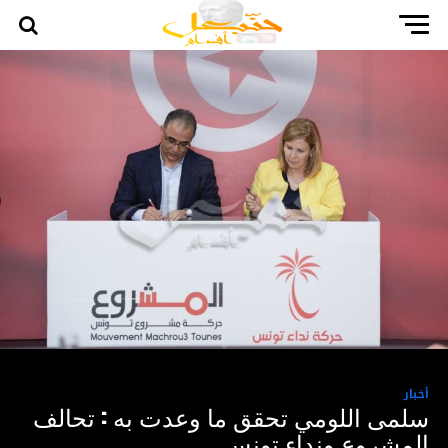
أخبار
سلمى اللومي تحقق ما وعدت به : تحالف
المشروع ونداء تونس