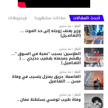
أحدث المقالات
مقالات مشهورة
فيديوهات
أخبار
منذ سنتين
وزير يعنف زوجته إلى حد الموت …
(التفاصــيل)
أخبار
منذ سنتين
الملاسين: بسبب “نصبة في السوق “…
يهشّم جمجمته بقضيب حديدي … (
التفـاصيل )
أخبار
منذ سنتين
العاصمة: حريق بمنزل يتسبب في وفاة
مسن … التفاصيل
أخبار
منذ سنتين
وفاة طبيب تونسي بسلطنة عمان ..