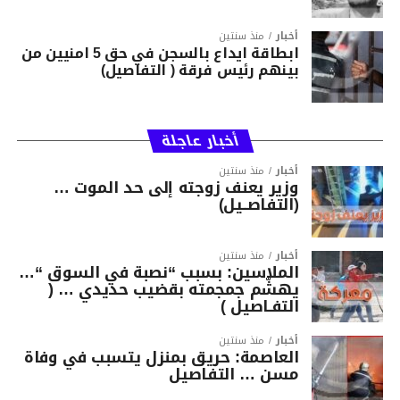
أخبار
منذ سنتين
ابطاقة ايداع بالسجن في حق 5 امنيين من
بينهم رئيس فرقة ( التفاصيل)
أخبار عاجلة
أخبار
منذ سنتين
وزير يعنف زوجته إلى حد الموت …
(التفاصــيل)
أخبار
منذ سنتين
الملاسين: بسبب “نصبة في السوق “…
يهشّم جمجمته بقضيب حديدي … (
التفـاصيل )
أخبار
منذ سنتين
العاصمة: حريق بمنزل يتسبب في وفاة
مسن … التفاصيل