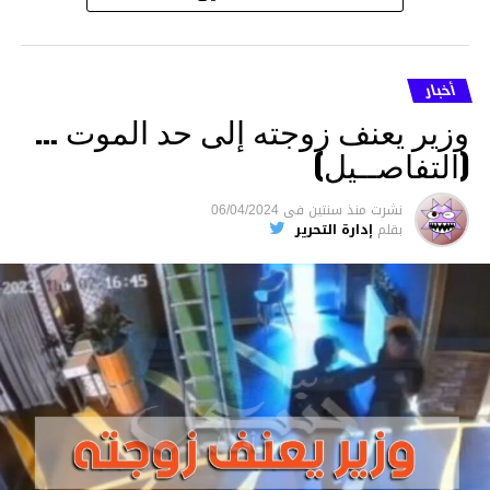
أخبار
وزير يعنف زوجته إلى حد الموت …
(التفاصــيل)
نشرت
منذ سنتين
فى
06/04/2024
بقلم
إدارة التحرير