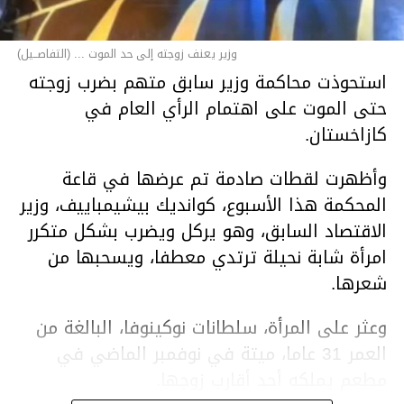
وزير يعنف زوجته إلى حد الموت ... (التفاصــيل)
استحوذت محاكمة وزير سابق متهم بضرب زوجته
حتى الموت على اهتمام الرأي العام في
كازاخستان.
وأظهرت لقطات صادمة تم عرضها في قاعة
المحكمة هذا الأسبوع، كوانديك بيشيمباييف، وزير
الاقتصاد السابق، وهو يركل ويضرب بشكل متكرر
امرأة شابة نحيلة ترتدي معطفا، ويسحبها من
شعرها.
وعثر على المرأة، سلطانات نوكينوفا، البالغة من
العمر 31 عاما، ميتة في نوفمبر الماضي في
مطعم يملكه أحد أقارب زوجها.