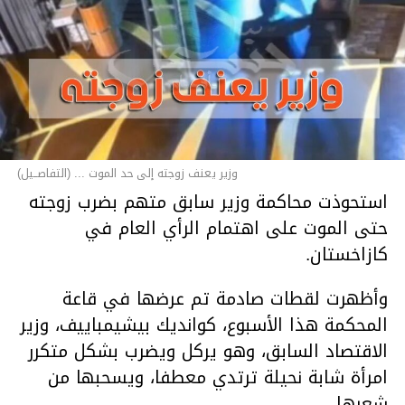
وزير يعنف زوجته إلى حد الموت ... (التفاصــيل)
استحوذت محاكمة وزير سابق متهم بضرب زوجته
حتى الموت على اهتمام الرأي العام في
كازاخستان.
وأظهرت لقطات صادمة تم عرضها في قاعة
المحكمة هذا الأسبوع، كوانديك بيشيمباييف، وزير
الاقتصاد السابق، وهو يركل ويضرب بشكل متكرر
امرأة شابة نحيلة ترتدي معطفا، ويسحبها من
شعرها.