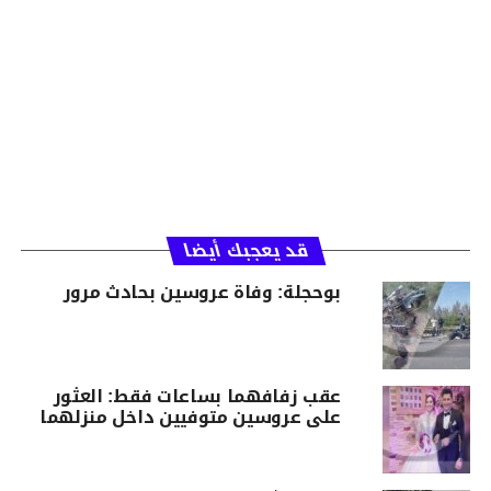
قد يعجبك أيضا
بوحجلة: وفاة عروسين بحادث مرور
عقب زفافهما بساعات فقط: العثور
على عروسين متوفيين داخل منزلهما