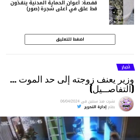
قفصة: أعوان الحماية المدنية ينقذون
قط علق في أعلى شجرة (صور)
اضغط للتعليق
أخبار
وزير يعنف زوجته إلى حد الموت …
(التفاصــيل)
نشرت
منذ سنتين
فى
06/04/2024
بقلم
إدارة التحرير