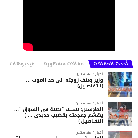
أحدث المقالات
مقالات مشهورة
فيديوهات
أخبار
منذ سنتين
وزير يعنف زوجته إلى حد الموت …
(التفاصــيل)
أخبار
منذ سنتين
الملاسين: بسبب “نصبة في السوق “…
يهشّم جمجمته بقضيب حديدي … (
التفـاصيل )
أخبار
منذ سنتين