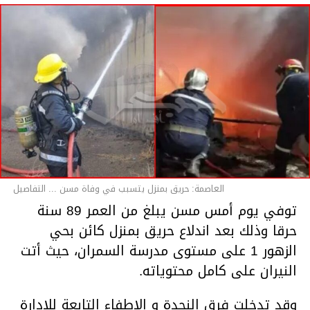
العاصمة: حريق بمنزل يتسبب في وفاة مسن ... التفاصيل
توفي يوم أمس مسن يبلغ من العمر 89 سنة
حرقا وذلك بعد اندلاع حريق بمنزل كائن بحي
الزهور 1 على مستوى مدرسة السمران، حيث أتت
النيران على كامل محتوياته.
وقد تدخلت فرق النجدة و الإطفاء التابعة للإدارة