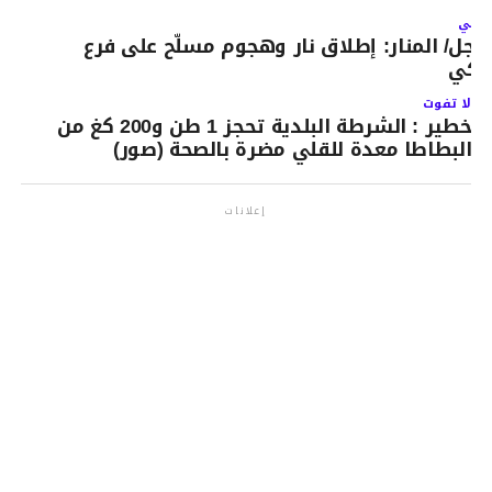
لتالي
اجل/ المنار: إطلاق نار وهجوم مسلّح على فرع
نكي
لا تفوت
خطير : الشرطة البلدية تحجز 1 طن و200 كغ من
البطاطا معدة للقلي مضرة بالصحة (صور)
إعلانات