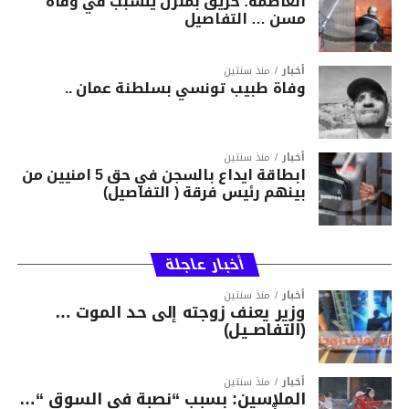
العاصمة: حريق بمنزل يتسبب في وفاة
مسن … التفاصيل
أخبار
منذ سنتين
وفاة طبيب تونسي بسلطنة عمان ..
أخبار
منذ سنتين
ابطاقة ايداع بالسجن في حق 5 امنيين من
بينهم رئيس فرقة ( التفاصيل)
أخبار عاجلة
أخبار
منذ سنتين
وزير يعنف زوجته إلى حد الموت …
(التفاصــيل)
أخبار
منذ سنتين
الملاسين: بسبب “نصبة في السوق “…