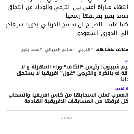
انتهاء مباراة امس بين الترجي والوداد عن التحاق
سعد بقير بفريقها رسميا
كما علمت الصريح ان سامح الدربالي بدوره سيغادر
الى الدوري السعودي
مقالات متشابهة:
الترجي
سامح الدربالي
سعد بقير
لتالي
ليم شيبوب: رئيس “الكاف” وراء المهزلة و لا
لاقة له بالكرة والترجي “غول” افريقيا لا يستحق
دايا
لا تفوت
المغرب تعلن انسحابها من كاس افريقيا وانسحاب
كل فرقها من المسابقات الافريقية القادمة
إعلانات