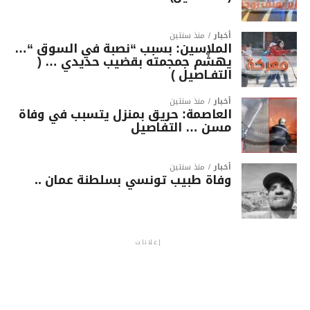
أخبار
منذ سنتين
الملاسين: بسبب “نصبة في السوق “…
يهشّم جمجمته بقضيب حديدي … (
التفـاصيل )
أخبار
منذ سنتين
العاصمة: حريق بمنزل يتسبب في وفاة
مسن … التفاصيل
أخبار
منذ سنتين
وفاة طبيب تونسي بسلطنة عمان ..
إعلانات