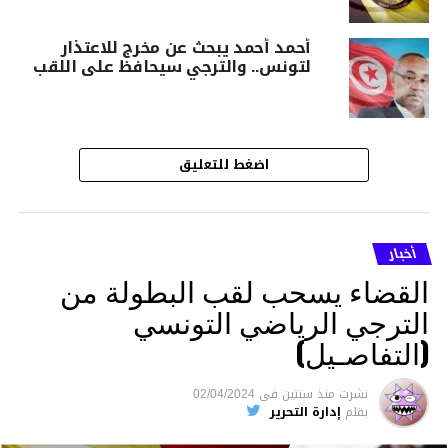
أحمد أحمد يبحث عن مخرج للاعتذار
لتونس.. والترجي سيحافظ على اللقب
اضغط للتعليق
أخبار
القضاء يسحب لقب البطولة من
الترجي الرياضي التونسي
(التفاصـيل)
نشرت
منذ سنتين
فى
02/04/2024
بقلم
إدارة التحرير