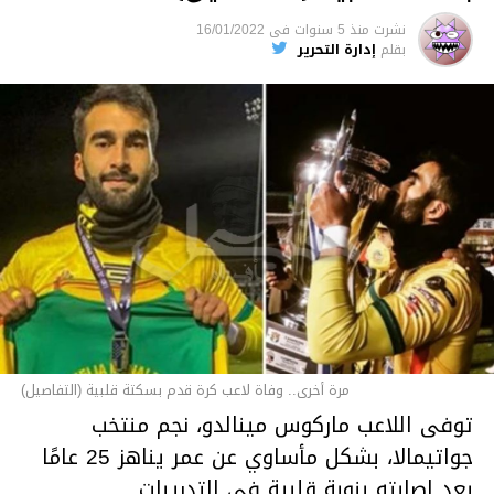
https://fb.watch/gZYEU1W_tL/
نشرت
منذ 5 سنوات
فى
16/01/2022
بقلم
إدارة التحرير
متابعة
قسم الاخبار
مرة أخرى.. وفاة لاعب كرة قدم بسكتة قلبية (التفاصيل)
توفى اللاعب ماركوس مينالدو، نجم منتخب
جواتيمالا، بشكل مأساوي عن عمر يناهز 25 عامًا
بعد إصابته بنوبة قلبية في التدريبات.