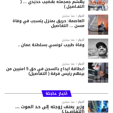
يهشّم جمجمته بقضيب حديدي … (
التفـاصيل )
أخبار
منذ سنتين
العاصمة: حريق بمنزل يتسبب في وفاة
مسن … التفاصيل
أخبار
منذ سنتين
وفاة طبيب تونسي بسلطنة عمان ..
أخبار
منذ سنتين
ابطاقة ايداع بالسجن في حق 5 امنيين من
بينهم رئيس فرقة ( التفاصيل)
أخبار عاجلة
أخبار
منذ سنتين
وزير يعنف زوجته إلى حد الموت …
(التفاصــيل)