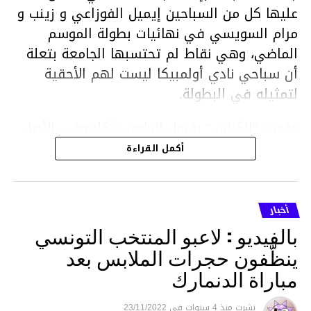
عليها كل من السباحين إيميل الفوزاعي و زينب و
مرام السويسي في نهائيات بطولة الموسم
الماضي، وهي نقاط لم تحتسبها الجامعة بتعلة
أن سباحي نادي أولمبيكا ليست لهم الأحقية
لتمثيله في البطولة.
وقضت “الكناس” بقبول الطعن شكلا وفي الأصل
ونقض القرار الصادر عن المكتب الجامعي وإعادة
أكمل القراءة
إحتساب النقاط المسجلة من قبل السباحين إيميل
الفوزاعي ومرام وزينب السويسي في نطاق
البطولة الصيفية التي أقيمت من 14 إلى 17أوت
أخبار
برادس وتوظيف أثر ذالك على مستوى الترتيب
بالفيديو : لاعبو المنتخب التونسي
النهائي للبطولة، بإلزام الجامعة بإعادة إحتساب
ينظّفون حجرات الملابس بعد
النقاط المذكورة في أجل أقصاه خمسة عشر
مباراة الدنمارك
يوما، وبالتالي سحب لقب البطولة من الترجي
الرياضي ومنحه لفريق أولمبيكا.
نشرت
منذ 4 سنوات
فى
23/11/2022