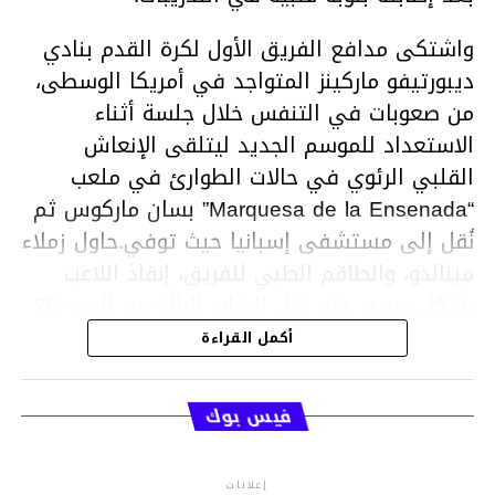
واشتكى مدافع الفريق الأول لكرة القدم بنادي
ديبورتيفو ماركينز المتواجد في أمريكا الوسطى،
من صعوبات في التنفس خلال جلسة أثناء
الاستعداد للموسم الجديد ليتلقى الإنعاش
القلبي الرئوي في حالات الطوارئ في ملعب
“Marquesa de la Ensenada” بسان ماركوس ثم
نُقل إلى مستشفى إسبانيا حيث توفي.حاول زملاء
مينالدو، والطاقم الطبي للفريق، إنقاذ اللاعب
بشكل سريع، وتم نقل الشاب البالغ من العمر 25
عامًا إلى مستشفى قريب ولكن تم إعلان وفاته
أكمل القراءة
بعد فترة وجيزة من وصوله.
فيس بوك
الجدير بالذكر أن ماركوس ليس حالة الوفاة الأولى
إعلانات