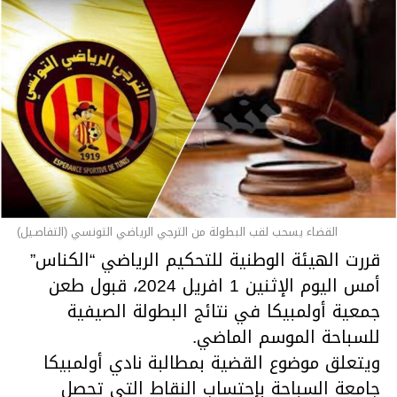
القضاء يسحب لقب البطولة من الترجي الرياضي التونسي (التفاصـيل)
قررت الهيئة الوطنية للتحكيم الرياضي “الكناس”
أمس اليوم الإثنين 1 افريل 2024، قبول طعن
جمعية أولمبيكا في نتائج البطولة الصيفية
للسباحة الموسم الماضي.
ويتعلق موضوع القضية بمطالبة نادي أولمبيكا
جامعة السباحة بإحتساب النقاط التي تحصل