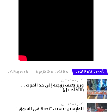
أحدث المقالات
مقالات مشهورة
فيديوهات
أخبار
منذ سنتين
وزير يعنف زوجته إلى حد الموت …
(التفاصــيل)
أخبار
منذ سنتين
الملاسين: بسبب “نصبة في السوق “…