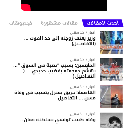
أحدث المقالات
مقالات مشهورة
فيديوهات
أخبار
منذ سنتين
وزير يعنف زوجته إلى حد الموت …
(التفاصــيل)
أخبار
منذ سنتين
الملاسين: بسبب “نصبة في السوق “…
يهشّم جمجمته بقضيب حديدي … (
التفـاصيل )
أخبار
منذ سنتين
العاصمة: حريق بمنزل يتسبب في وفاة
مسن … التفاصيل
أخبار
منذ سنتين
وفاة طبيب تونسي بسلطنة عمان ..