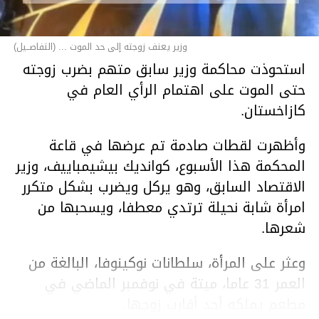
وزير يعنف زوجته إلى حد الموت ... (التفاصــيل)
استحوذت محاكمة وزير سابق متهم بضرب زوجته
حتى الموت على اهتمام الرأي العام في
كازاخستان.
وأظهرت لقطات صادمة تم عرضها في قاعة
المحكمة هذا الأسبوع، كوانديك بيشيمباييف، وزير
الاقتصاد السابق، وهو يركل ويضرب بشكل متكرر
امرأة شابة نحيلة ترتدي معطفا، ويسحبها من
شعرها.
وعثر على المرأة، سلطانات نوكينوفا، البالغة من
العمر 31 عاما، ميتة في نوفمبر الماضي في
مطعم يملكه أحد أقارب زوجها.