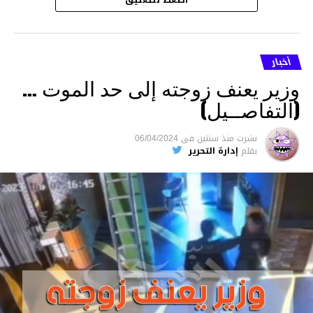
اضغط للتعليق
أخبار
وزير يعنف زوجته إلى حد الموت …
(التفاصــيل)
نشرت
منذ سنتين
فى
06/04/2024
بقلم
إدارة التحرير