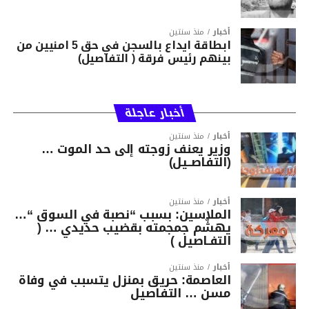
أخبار
منذ سنتين
ابطاقة ايداع بالسجن في حق 5 امنيين من
بينهم رئيس فرقة ( التفاصيل)
أخبار عاجلة
أخبار
منذ سنتين
وزير يعنف زوجته إلى حد الموت …
(التفاصــيل)
أخبار
منذ سنتين
الملاسين: بسبب “نصبة في السوق “…
يهشّم جمجمته بقضيب حديدي … (
التفـاصيل )
أخبار
منذ سنتين
العاصمة: حريق بمنزل يتسبب في وفاة
مسن … التفاصيل