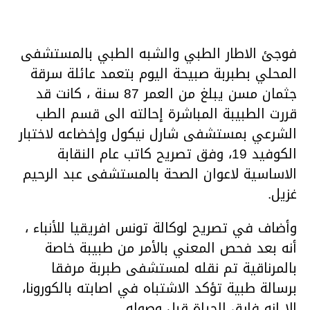
فوجئ الاطار الطبي والشبه الطبي بالمستشفى
المحلي بطبربة صبيحة اليوم بتعمد عائلة سرقة
جثمان مسن يبلغ من العمر 87 سنة ، كانت قد
قررت الطبيبة المباشرة إحالته الى قسم الطب
الشرعي بمستشفى شارل نيكول وإخضاعه لاختبار
الكوفيد 19، وفق تصريح كاتب عام النقابة
الاساسية لاعوان الصحة بالمستشفى عبد الرحيم
غزيل.
وأضاف في تصريح لوكالة تونس افريقيا للأنباء ،
أنه بعد فحص المعني بالأمر من طبيبة خاصة
بالمرناقية تم نقله لمستشفى طبربة مرفقا
برسالة طبية تؤكد الاشتباه في اصابته بالكورونا،
الا انه فارق الحياة قبل وصوله .