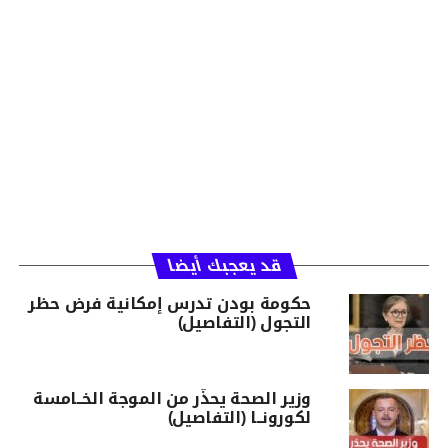
قد يعجبك أيضا
حكومة بودن تدرس إمكانية فرض حظر
التجول (التفاصيل)
وزير الصحة يحذّر من الموجة الخــامسة
لكورونــا (التفاصيل)