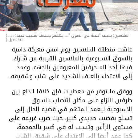
الملاسين: بسبب "نصبة في السوق "... يهشّم جمجمته بقضيب حديدي ... (
التفـاصيل )
عاشت منطقة الملاسين يوم امس معركة دامية
بالسوق الاسبوعية بالملاسين القريبة من شارك
فيها أحد المنحرفين المعروفين بالجهة، وعمد
إلى الاعتداء بالعنف الشديد على شاب وشقيقه..
ووفق ما توفر من معطيات فإن خلافا اندلع بين
طرفين النزاع على مكان انتصاب بالسوق
الاسبوعية ليعمد المتهم في قضية الحال إلى
تسلح بقضيب حديدي كبير، حيث ضرب غريمه على
مستوى الرأس وتسبب له في كسر بالجمجمة،
كما عمد أيضا إلى الاعتداء على شقيق الشاب