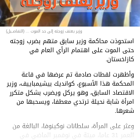
وزير يعنف زوجته إلى حد الموت ... (التفاصــيل)
استحوذت محاكمة وزير سابق متهم بضرب زوجته
حتى الموت على اهتمام الرأي العام في
كازاخستان.
وأظهرت لقطات صادمة تم عرضها في قاعة
المحكمة هذا الأسبوع، كوانديك بيشيمباييف، وزير
الاقتصاد السابق، وهو يركل ويضرب بشكل متكرر
امرأة شابة نحيلة ترتدي معطفا، ويسحبها من
شعرها.
وعثر على المرأة، سلطانات نوكينوفا، البالغة من
العمر 31 عاما، ميتة في نوفمبر الماضي في