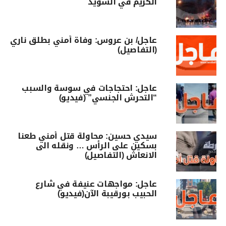
الكريم في السويد
عاجل/ بن عروس: وفاة أمني بطلق ناري
(التفاصيل)
عاجل: احتجاجات في سوسة والسبب
“التحرش الجنسي” (فيديو)
سيدي حسين: محاولة قتل أمني طعنا
بسكين على الرأس … ونقله الى
الانعاش (التفاصيل)
عاجل: مواجهات عنيفة في شارع
الحبيب بورقيبة الآن(فيديو)