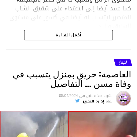
كما عمد أيضا إلى الاعتداء على شقيق الشاب
المتضرر ليتسبب له أيضا في كسور على مستوى
السابق واليد.
هذا وقد تمكن أعوان مركز الأمن الوطني بحي
أكمل القراءة
هلال في توقيت قياسي من محاصرة المشتبه به
والقبض عليه وإحالته على التحقيق في خصوص
ما نُسبه إليه.
أخبار
العاصمة: حريق بمنزل يتسبب في
وفاة مسن … التفاصيل
متابعة
نشرت
منذ سنتين
فى
05/04/2024
بقلم
إدارة التحرير
قسم الاخبار