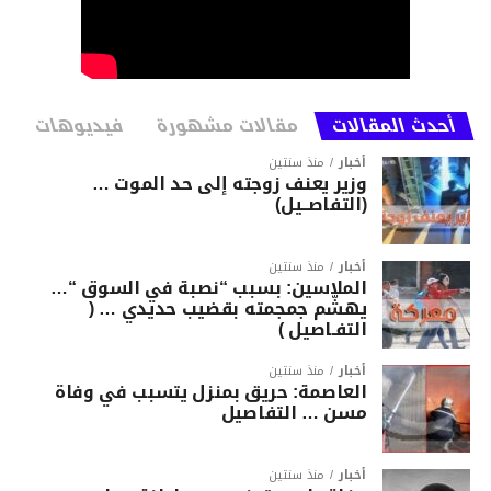
أحدث المقالات
مقالات مشهورة
فيديوهات
أخبار
منذ سنتين
وزير يعنف زوجته إلى حد الموت …
(التفاصــيل)
أخبار
منذ سنتين
الملاسين: بسبب “نصبة في السوق “…
يهشّم جمجمته بقضيب حديدي … (
التفـاصيل )
أخبار
منذ سنتين
العاصمة: حريق بمنزل يتسبب في وفاة
مسن … التفاصيل
أخبار
منذ سنتين