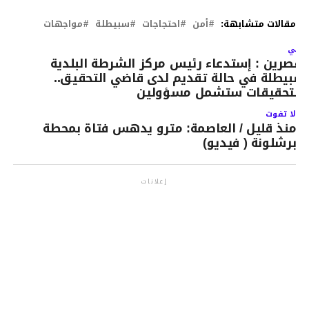
مقالات متشابهة:
أمن
احتجاجات
سبيطلة
مواجهات
لتالي
لقصرين : إستدعاء رئيس مركز الشرطة البلدية
سبيطلة في حالة تقديم لدى قاضي التحقيق..
التحقيقات ستشمل مسؤولين
لا تفوت
منذ قليل / العاصمة: مترو يدهس فتاة بمحطة
برشلونة ( فيديو)
إعلانات