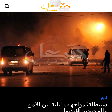
أخبار
سبيطلة: مواجهات ليلية بين الامن
والمحتجين (فيديو)