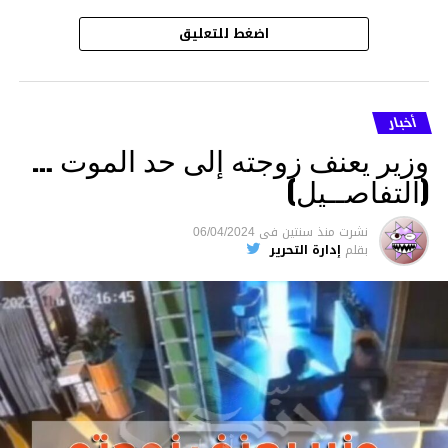
اضغط للتعليق
أخبار
وزير يعنف زوجته إلى حد الموت …
(التفاصــيل)
نشرت
منذ سنتين
فى
06/04/2024
بقلم
إدارة التحرير