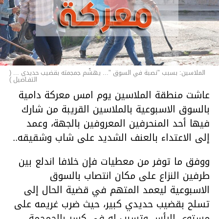
الملاسين: بسبب "نصبة في السوق "... يهشّم جمجمته بقضيب حديدي ... (
التفـاصيل )
عاشت منطقة الملاسين يوم امس معركة دامية
بالسوق الاسبوعية بالملاسين القريبة من شارك
فيها أحد المنحرفين المعروفين بالجهة، وعمد
إلى الاعتداء بالعنف الشديد على شاب وشقيقه..
ووفق ما توفر من معطيات فإن خلافا اندلع بين
طرفين النزاع على مكان انتصاب بالسوق
الاسبوعية ليعمد المتهم في قضية الحال إلى
تسلح بقضيب حديدي كبير، حيث ضرب غريمه على
مستوى الرأس وتسبب له في كسر بالجمجمة،