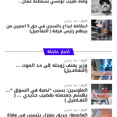
وفاة طبيب تونسي بسلطنة عمان ..
أخبار
منذ سنتين
ابطاقة ايداع بالسجن في حق 5 امنيين من
بينهم رئيس فرقة ( التفاصيل)
أخبار عاجلة
أخبار
منذ سنتين
وزير يعنف زوجته إلى حد الموت …
(التفاصــيل)
أخبار
منذ سنتين
الملاسين: بسبب “نصبة في السوق “…
يهشّم جمجمته بقضيب حديدي … (
التفـاصيل )
أخبار
منذ سنتين
العاصمة: حريق بمنزل يتسبب في وفاة