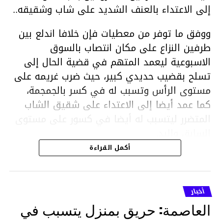
إلى الاعتداء بالعنف الشديد على شاب وشقيقه..
ووفق ما توفر من معطيات فإن خلافا اندلع بين
طرفين النزاع على مكان انتصاب بالسوق
الاسبوعية ليعمد المتهم في قضية الحال إلى
تسلح بقضيب حديدي كبير، حيث ضرب غريمه على
مستوى الرأس وتسبب له في كسر بالجمجمة،
كما عمد أيضا إلى الاعتداء على شقيق الشاب
المتضرر ليتسبب له أيضا في كسور على مستوى
السابق واليد.
هذا وقد تمكن أعوان مركز الأمن الوطني بحي
أكمل القراءة
هلال في توقيت قياسي من محاصرة المشتبه به
والقبض عليه وإحالته على التحقيق في خصوص
ما نُسبه إليه.
أخبار
العاصمة: حريق بمنزل يتسبب في