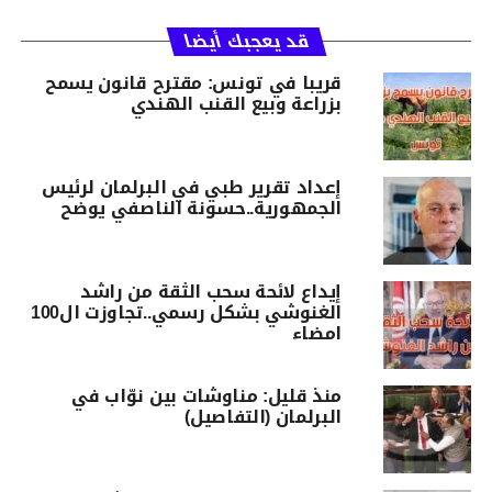
قد يعجبك أيضا
قريبا في تونس: مقترح قانون يسمح
بزراعة وبيع القنب الهندي
إعداد تقرير طبي في البرلمان لرئيس
الجمهورية..حسونة الناصفي يوضح
إيداع لائحة سحب الثقة من راشد
الغنوشي بشكل رسمي..تجاوزت ال100
امضاء
منذ قليل: مناوشات بين نوّاب في
البرلمان (التفاصيل)