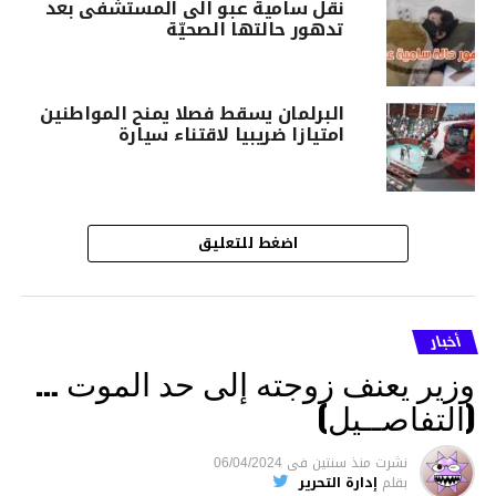
نقل سامية عبو الى المستشفى بعد
تدهور حالتها الصحيّة
البرلمان يسقط فصلا يمنح المواطنين
امتيازا ضريبيا لاقتناء سيارة
اضغط للتعليق
أخبار
وزير يعنف زوجته إلى حد الموت …
(التفاصــيل)
نشرت
منذ سنتين
فى
06/04/2024
بقلم
إدارة التحرير