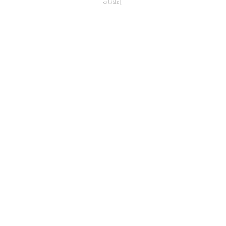
إعلانات
م.م