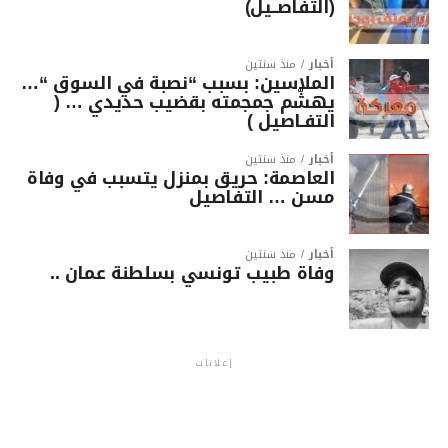
(التفاصــيل)
أخبار
منذ سنتين
الملاسين: بسبب “نصبة في السوق “…
يهشّم جمجمته بقضيب حديدي … (
التفـاصيل )
أخبار
منذ سنتين
العاصمة: حريق بمنزل يتسبب في وفاة
مسن … التفاصيل
أخبار
منذ سنتين
وفاة طبيب تونسي بسلطنة عمان ..
إعلانات