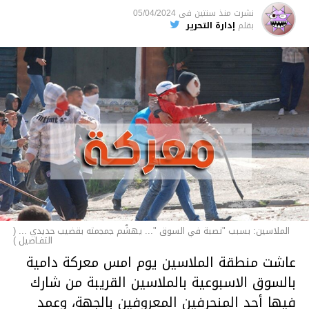
نشرت
منذ سنتين
فى
05/04/2024
الأخبار
بقلم
إدارة التحرير
الملاسين: بسبب "نصبة في السوق "... يهشّم جمجمته بقضيب حديدي ... (
التفـاصيل )
عاشت منطقة الملاسين يوم امس معركة دامية
بالسوق الاسبوعية بالملاسين القريبة من شارك
فيها أحد المنحرفين المعروفين بالجهة، وعمد