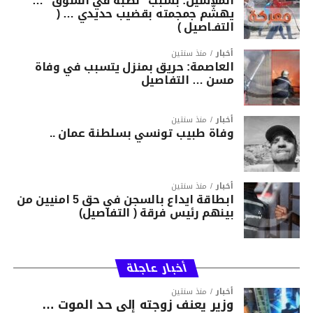
الملاسين: بسبب “نصبة في السوق “…
يهشّم جمجمته بقضيب حديدي … (
التفـاصيل )
أخبار
منذ سنتين
العاصمة: حريق بمنزل يتسبب في وفاة
مسن … التفاصيل
أخبار
منذ سنتين
وفاة طبيب تونسي بسلطنة عمان ..
أخبار
منذ سنتين
ابطاقة ايداع بالسجن في حق 5 امنيين من
بينهم رئيس فرقة ( التفاصيل)
أخبار عاجلة
أخبار
منذ سنتين
وزير يعنف زوجته إلى حد الموت …