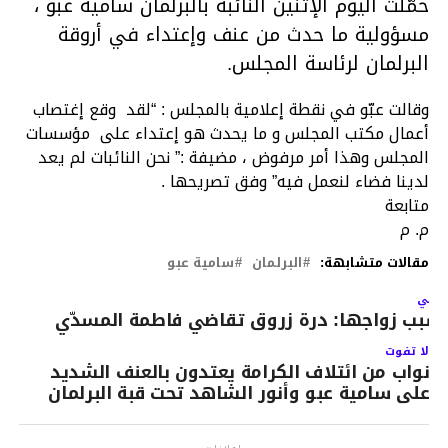
حمّلت اليوم الإثنين النائبة بالبرلمان سامية عبو ،
مسؤولية ما حدث من عنف وإعتداء في أروقة
البرلمان لرئاسة المجلس.
وقالت عبّو في نقطة إعلامية بالمجلس : “لقد وقع إغتصاب
أعمال مكتب المجلس و ما يحدث هو إعتداء على مؤسسات
المجلس وهذا أمر مرفوض ، مضيفة :” نحن النائبات لم يعد
لدينا فضاء لنعمل فيه” وفق تصريحها .
متابعة
م. م
مقالات متشابهة:
البرلمان
سامية عبو
لتالي
سبب زواجها: درة زروق تقاضي فاطمة المسدّي
لا تفوت
نواب من ائتلاف الكرامة يعتدون بالعنف الشديد
على سامية عبو وأنور الشاهد تحت قبة البرلمان