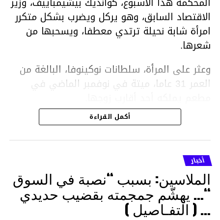
المحكمة هذا الأسبوع، كوانديك بيشيمباييف، وزير
الاقتصاد السابق، وهو يركل ويضرب بشكل متكرر
امرأة شابة نحيلة ترتدي معطفا، ويسحبها من
شعرها.
وعثر على المرأة، سلطانات نوكينوفا، البالغة من
العمر 31 عاما، ميتة في نوفمبر الماضي في
مطعم يملكه أحد أقارب زوجها.
أكمل القراءة
ووفقا لتقرير الطبيب الشرعي، توفيت نوكينوفا
متأثرة بصدمة في الدماغ، وكانت إحدى عظام
أنفها مكسورة وكانت هناك كدمات متعددة على
أخبار
وجهها ورأسها وذراعيها ويديها.
الملاسين: بسبب “نصبة في السوق
ويواجه بيشيمباييف (43 عاما) اتهامات بالتعذيب
“… يهشّم جمجمته بقضيب حديدي
والقتل باستخدام العنف الشديد ويواجه عقوبة
… ( التفـاصيل )
السجن لمدة تصل إلى 20 عاما.