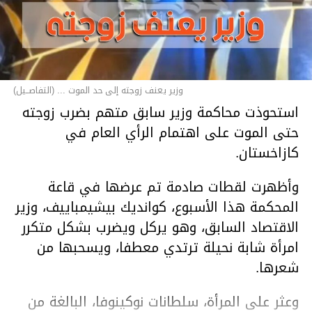
وزير يعنف زوجته إلى حد الموت ... (التفاصــيل)
استحوذت محاكمة وزير سابق متهم بضرب زوجته
حتى الموت على اهتمام الرأي العام في
كازاخستان.
وأظهرت لقطات صادمة تم عرضها في قاعة
المحكمة هذا الأسبوع، كوانديك بيشيمباييف، وزير
الاقتصاد السابق، وهو يركل ويضرب بشكل متكرر
امرأة شابة نحيلة ترتدي معطفا، ويسحبها من
شعرها.
وعثر على المرأة، سلطانات نوكينوفا، البالغة من