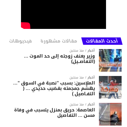
أحدث المقالات
مقالات مشهورة
فيديوهات
أخبار
منذ سنتين
وزير يعنف زوجته إلى حد الموت …
(التفاصــيل)
أخبار
منذ سنتين
الملاسين: بسبب “نصبة في السوق “…
يهشّم جمجمته بقضيب حديدي … (
التفـاصيل )
أخبار
منذ سنتين
العاصمة: حريق بمنزل يتسبب في وفاة
مسن … التفاصيل