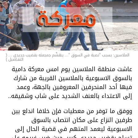
الملاسين: بسبب "نصبة في السوق "... يهشّم جمجمته بقضيب حديدي ... (
التفـاصيل )
عاشت منطقة الملاسين يوم امس معركة دامية
بالسوق الاسبوعية بالملاسين القريبة من شارك
فيها أحد المنحرفين المعروفين بالجهة، وعمد
إلى الاعتداء بالعنف الشديد على شاب وشقيقه..
ووفق ما توفر من معطيات فإن خلافا اندلع بين
طرفين النزاع على مكان انتصاب بالسوق
الاسبوعية ليعمد المتهم في قضية الحال إلى
تسلح بقضيب حديدي كبير، حيث ضرب غريمه على