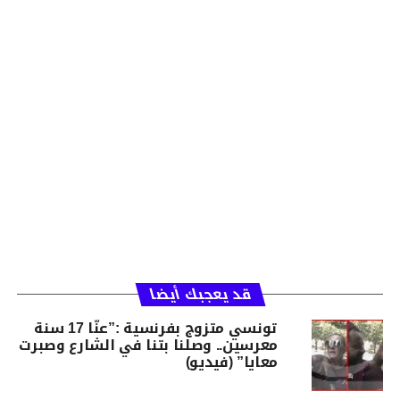
قد يعجبك أيضا
تونسي متزوج بفرنسية :”عنّا 17 سنة
معرسين.. وصلنا بتنا في الشارع وصبرت
معايا” (فيديو)