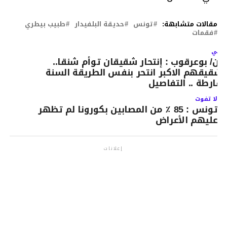
مقالات متشابهة:
تونس
حديقة البلفيدار
طبيب بيطري
فقمات
لتالي
لان/ بوعرقوب : إنتحار شقيقان توأم شنقا..
شقيقهم الاكبر انتحر بنفس الطريقة السنة
لفارطة .. التفاصيل
لا تفوت
تونس : 85 ٪ من المصابين بكورونا لم تظهر
عليهم الأعراض
إعلانات