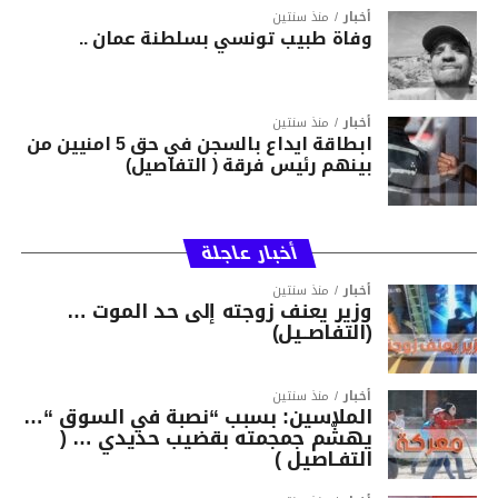
أخبار
منذ سنتين
وفاة طبيب تونسي بسلطنة عمان ..
أخبار
منذ سنتين
ابطاقة ايداع بالسجن في حق 5 امنيين من
بينهم رئيس فرقة ( التفاصيل)
أخبار عاجلة
أخبار
منذ سنتين
وزير يعنف زوجته إلى حد الموت …
(التفاصــيل)
أخبار
منذ سنتين
الملاسين: بسبب “نصبة في السوق “…
يهشّم جمجمته بقضيب حديدي … (
التفـاصيل )