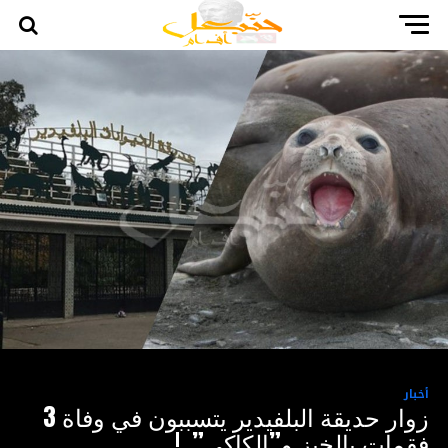
أخبار
زوار حديقة البلفيدير يتسببون في وفاة 3
فقمات بالخبز و”الكاكي”..!