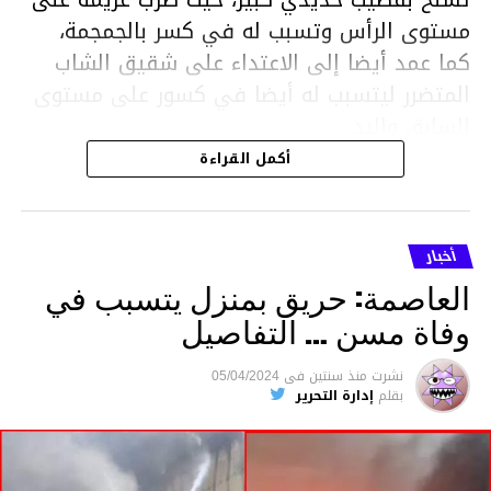
مستوى الرأس وتسبب له في كسر بالجمجمة،
كما عمد أيضا إلى الاعتداء على شقيق الشاب
المتضرر ليتسبب له أيضا في كسور على مستوى
السابق واليد.
هذا وقد تمكن أعوان مركز الأمن الوطني بحي
أكمل القراءة
هلال في توقيت قياسي من محاصرة المشتبه به
والقبض عليه وإحالته على التحقيق في خصوص
ما نُسبه إليه.
أخبار
العاصمة: حريق بمنزل يتسبب في
وفاة مسن … التفاصيل
متابعة
نشرت
منذ سنتين
فى
05/04/2024
بقلم
إدارة التحرير
قسم الاخبار