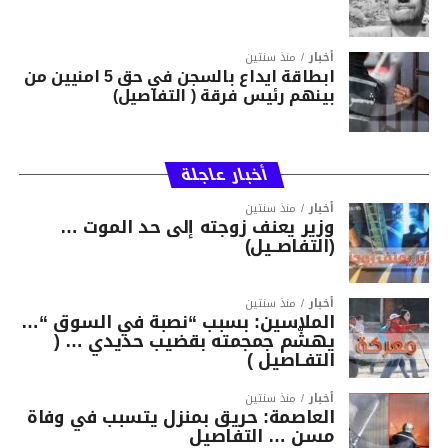
أخبار
منذ سنتين
ابطاقة ايداع بالسجن في حق 5 امنيين من
بينهم رئيس فرقة ( التفاصيل)
أخبار عاجلة
أخبار
منذ سنتين
وزير يعنف زوجته إلى حد الموت …
(التفاصــيل)
أخبار
منذ سنتين
الملاسين: بسبب “نصبة في السوق “…
يهشّم جمجمته بقضيب حديدي … (
التفـاصيل )
أخبار
منذ سنتين
العاصمة: حريق بمنزل يتسبب في وفاة
مسن … التفاصيل