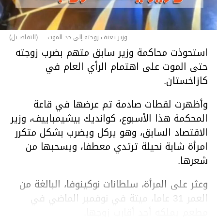
وزير يعنف زوجته إلى حد الموت ... (التفاصــيل)
استحوذت محاكمة وزير سابق متهم بضرب زوجته
حتى الموت على اهتمام الرأي العام في
كازاخستان.
وأظهرت لقطات صادمة تم عرضها في قاعة
المحكمة هذا الأسبوع، كوانديك بيشيمباييف، وزير
الاقتصاد السابق، وهو يركل ويضرب بشكل متكرر
امرأة شابة نحيلة ترتدي معطفا، ويسحبها من
شعرها.
وعثر على المرأة، سلطانات نوكينوفا، البالغة من
العمر 31 عاما، ميتة في نوفمبر الماضي في
مطعم يملكه أحد أقارب زوجها.