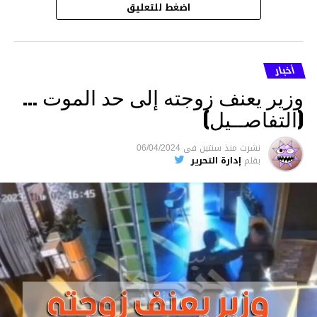
اضغط للتعليق
أخبار
وزير يعنف زوجته إلى حد الموت …
(التفاصــيل)
نشرت
منذ سنتين
فى
06/04/2024
بقلم
إدارة التحرير