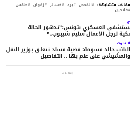
مقالات متشابهة:
الفحص
برد
خسائر
زغوان
طقس
فلاحين
لتالي
لمستشفى العسكري بتونس:”تدهور الحالة
لصحّية لرجل الأعمال سليم شيبوب..”
لا تفوت
النائب خالد قسومة: قضية فساد تتعلق بوزير النقل
والمشيشي على علم بها .. التفاصيل
إعلانات