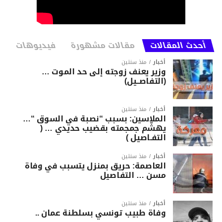
أحدث المقالات
مقالات مشهورة
فيديوهات
أخبار
منذ سنتين
وزير يعنف زوجته إلى حد الموت …
(التفاصــيل)
أخبار
منذ سنتين
الملاسين: بسبب “نصبة في السوق “…
يهشّم جمجمته بقضيب حديدي … (
التفـاصيل )
أخبار
منذ سنتين
العاصمة: حريق بمنزل يتسبب في وفاة
مسن … التفاصيل
أخبار
منذ سنتين
وفاة طبيب تونسي بسلطنة عمان ..