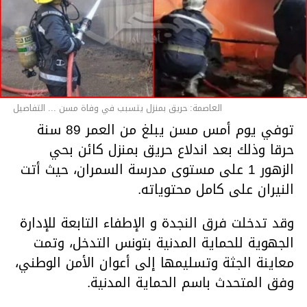
العاصمة: حريق بمنزل يتسبب في وفاة مسن ... التفاصيل
توفي يوم أمس مسن يبلغ من العمر 89 سنة
حرقا وذلك بعد اندلاع حريق بمنزل كائن بحي
الزهور 1 على مستوى مدرسة السمران، حيث أتت
النيران على كامل محتوياته.
وقد تدخلت فرق النجدة و الإطفاء التابعة للإدارة
الجهوية للحماية المدنية بتونس التدخل، وتمت
معاينة الجثة وتسليمها إلى أعوان الأمن الوطني،
وفق المتحدث باسم الحماية المدنية.