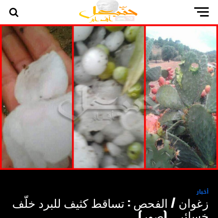
أخبار
زغوان / الفحص : تساقط كثيف للبرد خلّف
خسائر… (صور)