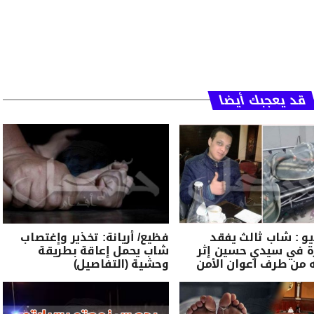
قد يعجبك أيضا
يو : شاب ثالث يفقد
فظيع/ أريانة: تخذير وإغتصاب
ة في سيدي حسين إثر
شاب يحمل إعاقة بطريقة
 من طرف أعوان الأمن
وحشية (التفاصيل)