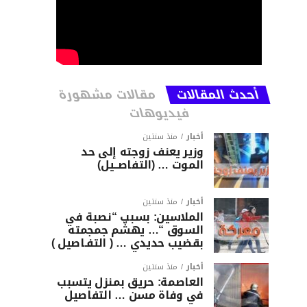
أحدث المقالات
مقالات مشهورة
فيديوهات
أخبار
منذ سنتين
وزير يعنف زوجته إلى حد
الموت … (التفاصــيل)
أخبار
منذ سنتين
الملاسين: بسبب “نصبة في
السوق “… يهشّم جمجمته
بقضيب حديدي … ( التفـاصيل )
أخبار
منذ سنتين
العاصمة: حريق بمنزل يتسبب
في وفاة مسن … التفاصيل