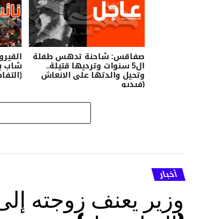
صفاقس: شاحنة تدهس طفلة
القيرو
ال5 سنوات وترديها قتيلة..
شاب با
وتحيل والدتها على الانعاش
(التفا
(فيديو
أخبار
وزير يعنف زوجته إل