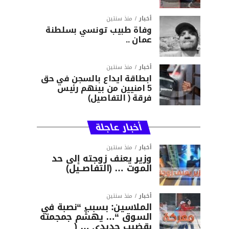
أخبار
منذ سنتين
وفاة طبيب تونسي بسلطنة
عمان ..
أخبار
منذ سنتين
ابطاقة ايداع بالسجن في حق
5 امنيين من بينهم رئيس
فرقة ( التفاصيل)
أخبار عاجلة
أخبار
منذ سنتين
وزير يعنف زوجته إلى حد
الموت … (التفاصــيل)
أخبار
منذ سنتين
الملاسين: بسبب “نصبة في
السوق “… يهشّم جمجمته
بقضيب حديدي … (