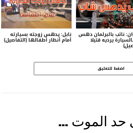
ان: نائب بالبرلمان دهس
نابل: يدهس زوجته بسيارته
لسيارة يرديه قتيلا
أمام أنظار أطفالها (التفاصيل)
صيل)
اضغط للتعليق
ى حد الموت …