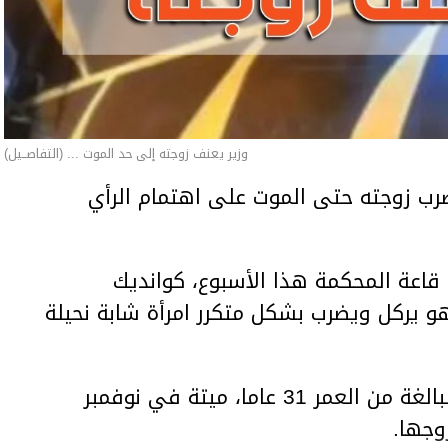
وزير يعنف زوجته إلى حد الموت ... (التفاصــيل)
ب زوجته حتى الموت على اهتمام الرأي
اعة المحكمة هذا الأسبوع، كوانديك
هو يركل ويضرب بشكل متكرر امرأة شابة نحيلة
وعثر على المرأة، سلطانات نوكينوفا، البالغة من العمر 31 عاما، ميتة في نوفمبر
وجها.