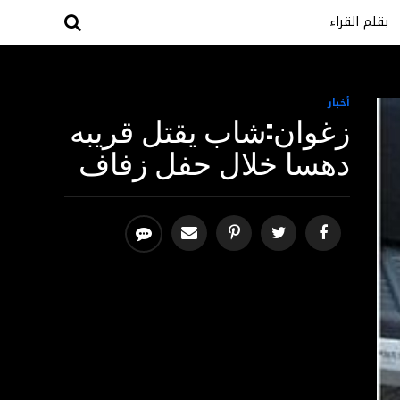
بقلم القراء
أخبار
زغوان:شاب يقتل قريبه
دهسا خلال حفل زفاف