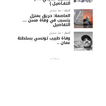
التفـاصيل )
أخبار
منذ سنتين
العاصمة: حريق بمنزل
يتسبب في وفاة مسن …
التفاصيل
أخبار
منذ سنتين
وفاة طبيب تونسي بسلطنة
عمان ..
إعلانات