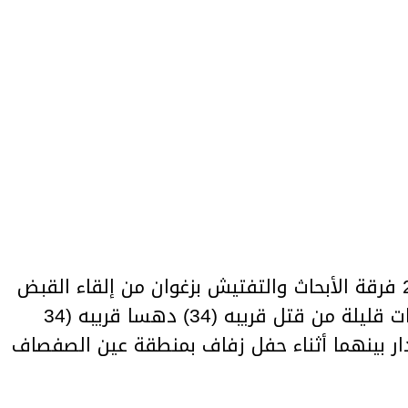
تمكنت اليوم الأحد 21 أفريل 2019 فرقة الأبحاث والتفتيش بزغوان من إلقاء القبض
على شاب عمره 35 سنة بعد ساعات قليلة من قتل قريبه (34) دهسا قريبه (34
ر بينهما أثناء حفل زفاف بمنطقة عين الصفصاف