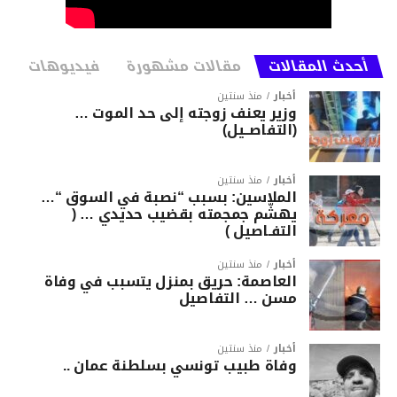
أحدث المقالات
مقالات مشهورة
فيديوهات
أخبار
منذ سنتين
وزير يعنف زوجته إلى حد الموت …
(التفاصــيل)
أخبار
منذ سنتين
الملاسين: بسبب “نصبة في السوق “…
يهشّم جمجمته بقضيب حديدي … (
التفـاصيل )
أخبار
منذ سنتين
العاصمة: حريق بمنزل يتسبب في وفاة
مسن … التفاصيل
أخبار
منذ سنتين
وفاة طبيب تونسي بسلطنة عمان ..