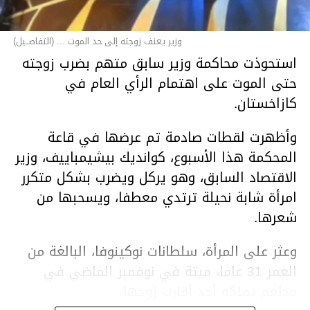
وزير يعنف زوجته إلى حد الموت ... (التفاصــيل)
استحوذت محاكمة وزير سابق متهم بضرب زوجته
حتى الموت على اهتمام الرأي العام في
كازاخستان.
وأظهرت لقطات صادمة تم عرضها في قاعة
المحكمة هذا الأسبوع، كوانديك بيشيمباييف، وزير
الاقتصاد السابق، وهو يركل ويضرب بشكل متكرر
امرأة شابة نحيلة ترتدي معطفا، ويسحبها من
شعرها.
وعثر على المرأة، سلطانات نوكينوفا، البالغة من
العمر 31 عاما، ميتة في نوفمبر الماضي في
مطعم يملكه أحد أقارب زوجها.