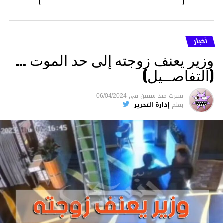
أخبار
وزير يعنف زوجته إلى حد الموت …
(التفاصــيل)
نشرت
منذ سنتين
فى
06/04/2024
بقلم
إدارة التحرير