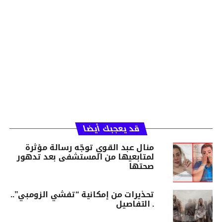
قد يعجبك أيضا
منال عبد القوي توجّه رسالة مؤثرة
لمتابعيها من المستشفى بعد تدهور
صحتها
تحذيرات من إمكانية “تفشي الزومبي”..
. التفاصيل