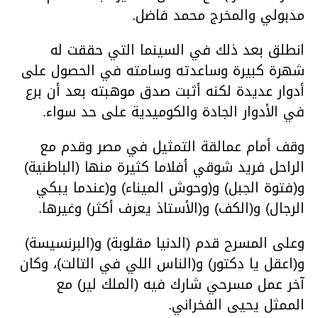
مدبولي والمخرج محمد فاضل.
انطلق بعد ذلك في السينما التي حققت له
شهرة كبيرة وساعدته وسامته في الحصول على
أدوار عديدة لكنه أثبت صدق موهبته بعد أن برع
في الأدوار الجادة والكوميدية على حد سواء.
وقف أمام عمالقة التمثيل في مصر وقدم مع
الراحل فريد شوقي أفلاما كثيرة منها (الباطنية)
و(فتوة الجبل) و(وحوش الميناء) و(عندما يبكي
الرجال) و(الكف) و(الأستاذ يعرف أكثر) وغيرها.
وعلى المسرح قدم (الدنيا مقلوبة) و(البرنسيسة)
و(اعقل يا دكتور) و(الناس اللي في التالت)، وكان
آخر عمل مسرحي شارك فيه (الملك لير) مع
الممثل يحيى الفخراني.