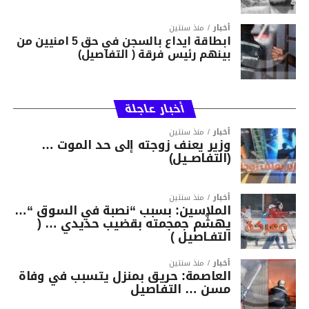
أخبار
منذ سنتين
ابطاقة ايداع بالسجن في حق 5 امنيين من
بينهم رئيس فرقة ( التفاصيل)
أخبار عاجلة
أخبار
منذ سنتين
وزير يعنف زوجته إلى حد الموت …
(التفاصــيل)
أخبار
منذ سنتين
الملاسين: بسبب “نصبة في السوق “…
يهشّم جمجمته بقضيب حديدي … (
التفـاصيل )
أخبار
منذ سنتين
العاصمة: حريق بمنزل يتسبب في وفاة
مسن … التفاصيل