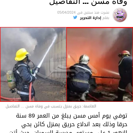
وفاة مسن … التفاصيل
متابعة
نشرت
منذ سنتين
فى
05/04/2024
بقلم
إدارة التحرير
قسم الاخبار
العاصمة: حريق بمنزل يتسبب في وفاة مسن ... التفاصيل
توفي يوم أمس مسن يبلغ من العمر 89 سنة
حرقا وذلك بعد اندلاع حريق بمنزل كائن بحي
الزهور 1 على مستوى مدرسة السمران، حيث أتت