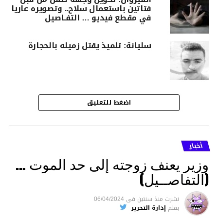
فتاتين باستعمال سلاح.. وتصويره عاريا
في مقطع فيديو … التفـاصيل
سليانة: تلميذ يقتل زميله بالحجارة
اضغط للتعليق
أخبار
وزير يعنف زوجته إلى حد الموت …
(التفاصــيل)
نشرت
منذ سنتين
فى
06/04/2024
بقلم
إدارة التحرير