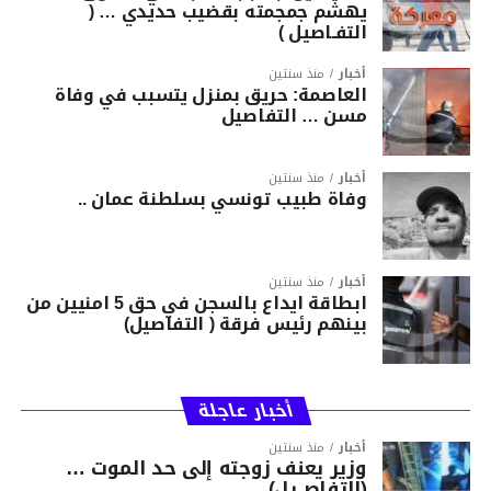
يهشّم جمجمته بقضيب حديدي … (
التفـاصيل )
أخبار
منذ سنتين
العاصمة: حريق بمنزل يتسبب في وفاة
مسن … التفاصيل
أخبار
منذ سنتين
وفاة طبيب تونسي بسلطنة عمان ..
أخبار
منذ سنتين
ابطاقة ايداع بالسجن في حق 5 امنيين من
بينهم رئيس فرقة ( التفاصيل)
أخبار عاجلة
أخبار
منذ سنتين
وزير يعنف زوجته إلى حد الموت …
(التفاصــيل)