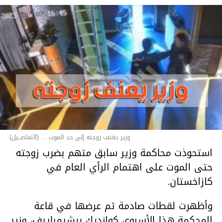
وزير يعنف زوجته إلى حد الموت ... (التفاصــيل)
استحوذت محاكمة وزير سابق متهم بضرب زوجته
حتى الموت على اهتمام الرأي العام في
كازاخستان.
وأظهرت لقطات صادمة تم عرضها في قاعة
المحكمة هذا الأسبوع، كوانديك بيشيمباييف، وزير