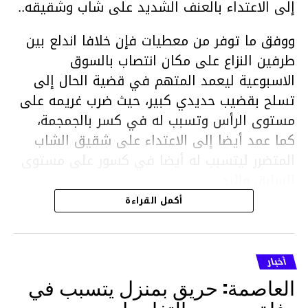
إلى الاعتداء بالعنف الشديد على شاب وشقيقه..
ووفق ما توفر من معطيات فإن خلافا اندلع بين
طرفين النزاع على مكان انتصاب بالسوق
الاسبوعية ليعمد المتهم في قضية الحال إلى
تسلح بقضيب حديدي كبير، حيث ضرب غريمه على
مستوى الرأس وتسبب له في كسر بالجمجمة،
كما عمد أيضا إلى الاعتداء على شقيق الشاب
المتضرر ليتسبب له أيضا في كسور على مستوى
السابق واليد.
هذا وقد تمكن أعوان مركز الأمن الوطني بحي
أكمل القراءة
هلال في توقيت قياسي من محاصرة المشتبه به
والقبض عليه وإحالته على التحقيق في خصوص
ما نُسبه إليه.
أخبار
العاصمة: حريق بمنزل يتسبب في