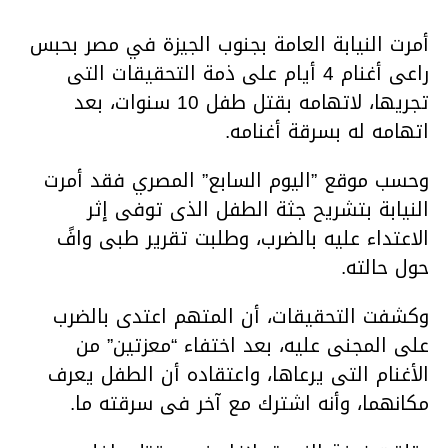
أمرت النيابة العامة بجنوب الجيزة في مصر بحبس
راعى أغنام 4 أيام على ذمة التحقيقات التى
تجريها، لاتهامه بقتل طفل 10 سنوات، بعد
اتهامه له بسرقة أغنامه.
وحسب موقع ”اليوم السابع” المصري فقد أمرت
النيابة بتشريح جثة الطفل الذى توفى إثر
الاعتداء عليه بالضرب، وطلبت تقرير طبى وافً
حول حالته.
وكشفت التحقيقات، أن المتهم اعتدى بالضرب
على المجنى عليه، بعد اختفاء “معزتين” من
الأغنام التى يرعاها، واعتقاده أن الطفل يعرف
مكانهما، وأنه اشترك مع آخر فى سرقته ما.