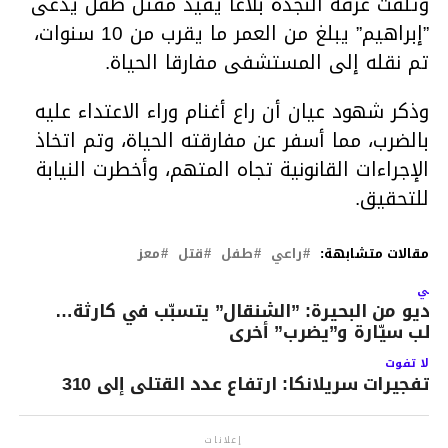
وتلقت غرفة النجدة بلاغا يفيد مقتل طفل يدعى
”إبراهيم” يبلغ من العمر ما يقرب من 10 سنوات،
تم نقله إلى المستشفى مفارقا الحياة.
وذكر شهود عيان أن راع أغنام وراء الاعتداء عليه
بالضرب، مما أسفر عن مفارقته الحياة، وتم اتخاذ
الإجراءات القانونية تجاه المتهم، وأخطرت النيابة
للتحقيق.
مقالات متشابهة:
راعي
طفل
قتل
معز
لتالي
يديو من البحيرة: ”الشنقال” يتسبّب في كارثة…
قلب سيّارة و”يضرب” أخرى
لا تفوت
تفجيرات سريلانكا: ارتفاع عدد القتلى إلى 310
إعلانات