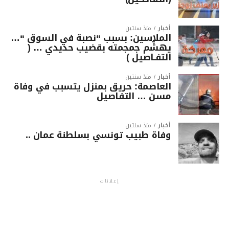
أخبار
منذ سنتين
الملاسين: بسبب “نصبة في السوق “…
يهشّم جمجمته بقضيب حديدي … (
التفـاصيل )
أخبار
منذ سنتين
العاصمة: حريق بمنزل يتسبب في وفاة
مسن … التفاصيل
أخبار
منذ سنتين
وفاة طبيب تونسي بسلطنة عمان ..
إعلانات