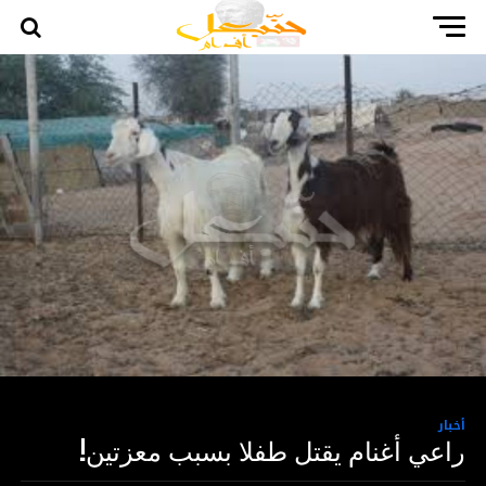
أخبار
راعي أغنام يقتل طفلا بسبب معزتين!