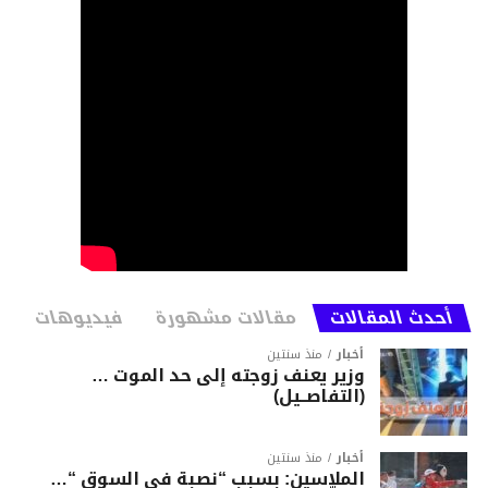
أحدث المقالات
مقالات مشهورة
فيديوهات
أخبار
منذ سنتين
وزير يعنف زوجته إلى حد الموت …
(التفاصــيل)
أخبار
منذ سنتين
الملاسين: بسبب “نصبة في السوق “…