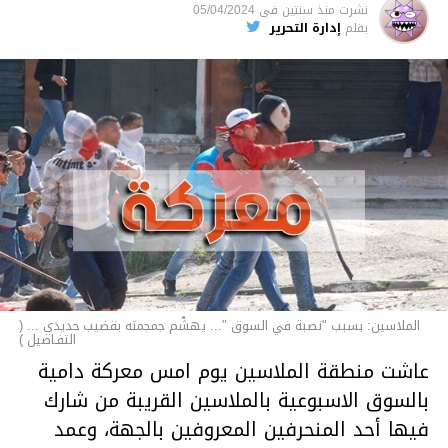
نشرت
منذ سنتين
فى
05/04/2024
الأخبار
بقلم
إدارة التحرير
الملاسين: بسبب "نصبة في السوق "... يهشّم جمجمته بقضيب حديدي ... (
التفـاصيل )
عاشت منطقة الملاسين يوم امس معركة دامية
بالسوق الاسبوعية بالملاسين القريبة من شارك
فيها أحد المنحرفين المعروفين بالجهة، وعمد