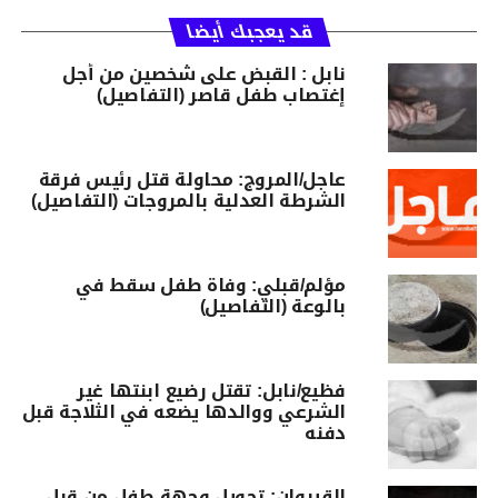
قد يعجبك أيضا
نابل : القبض على شخصين من أجل
إغتصاب طفل قاصر (التفاصيل)
عاجل/المروج: محاولة قتل رئيس فرقة
الشرطة العدلية بالمروجات (التفاصيل)
مؤلم/قبلي: وفاة طفل سقط في
بالوعة (التفاصيل)
فظيع/نابل: تقتل رضيع ابنتها غير
الشرعي ووالدها يضعه في الثلاجة قبل
دفنه
القيروان: تحويل وجهة طفل من قبل