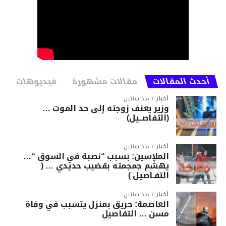
أحدث المقالات
مقالات مشهورة
فيديوهات
أخبار
منذ سنتين
وزير يعنف زوجته إلى حد الموت …
(التفاصــيل)
أخبار
منذ سنتين
الملاسين: بسبب “نصبة في السوق “…
يهشّم جمجمته بقضيب حديدي … (
التفـاصيل )
أخبار
منذ سنتين
العاصمة: حريق بمنزل يتسبب في وفاة
مسن … التفاصيل