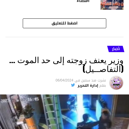
امضاء
اضغط للتعليق
أخبار
وزير يعنف زوجته إلى حد الموت …
(التفاصــيل)
نشرت
منذ سنتين
فى
06/04/2024
بقلم
إدارة التحرير