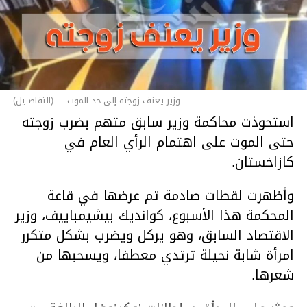
وزير يعنف زوجته إلى حد الموت ... (التفاصــيل)
استحوذت محاكمة وزير سابق متهم بضرب زوجته
حتى الموت على اهتمام الرأي العام في
كازاخستان.
وأظهرت لقطات صادمة تم عرضها في قاعة
المحكمة هذا الأسبوع، كوانديك بيشيمباييف، وزير
الاقتصاد السابق، وهو يركل ويضرب بشكل متكرر
امرأة شابة نحيلة ترتدي معطفا، ويسحبها من
شعرها.