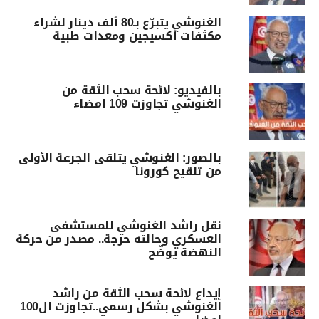
الغنوشي يتبرّع بـ80 ألف دينار لشراء
مكثفات أكسيجين ومعدات طبية
بالفيديو: لائحة سحب الثقة من
الغنوشي تجاوزت 109 امضاء
بالصور: الغنوشي يتلقى الجرعة الأولى
من تلقيح كورونا
نقل راشد الغنوشي للمستشفى
العسكري وحالته حرجة.. مصدر من حركة
النهضة يوضّح
إيداع لائحة سحب الثقة من راشد
الغنوشي بشكل رسمي..تجاوزت ال100