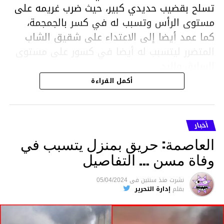
تسلح بقضيب حديدي كبير، حيث ضرب غريمه على
مستوى الرأس وتسبب له في كسر بالجمجمة،
كما عمد أيضا إلى الاعتداء على شقيق الشاب
المتضرر ليتسبب له أيضا في كسور على مستوى
السابق واليد.
هذا وقد تمكن أعوان مركز الأمن الوطني بحي
أكمل القراءة
هلال في توقيت قياسي من محاصرة المشتبه به
والقبض عليه وإحالته على التحقيق في خصوص
ما نُسبه إليه.
أخبار
العاصمة: حريق بمنزل يتسبب في
وفاة مسن … التفاصيل
متابعة
نشرت
منذ سنتين
فى
05/04/2024
بقلم
إدارة التحرير
قسم الاخبار