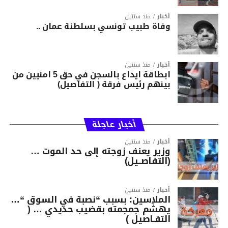
أخبار
منذ سنتين
وفاة طبيب تونسي بسلطنة عمان ..
أخبار
منذ سنتين
ابطاقة ايداع بالسجن في حق 5 امنيين من
بينهم رئيس فرقة ( التفاصيل)
أخبار عاجلة
أخبار
منذ سنتين
وزير يعنف زوجته إلى حد الموت …
(التفاصــيل)
أخبار
منذ سنتين
الملاسين: بسبب “نصبة في السوق “…
يهشّم جمجمته بقضيب حديدي … (
التفـاصيل )