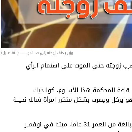
وزير يعنف زوجته إلى حد الموت ... (التفاصــيل)
ب زوجته حتى الموت على اهتمام الرأي
اعة المحكمة هذا الأسبوع، كوانديك
هو يركل ويضرب بشكل متكرر امرأة شابة نحيلة
وعثر على المرأة، سلطانات نوكينوفا، البالغة من العمر 31 عاما، ميتة في نوفمبر