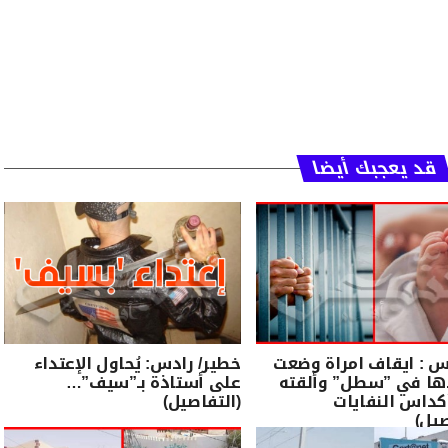
قد يعجبك أيضا
 : ايقاف امراة وضعت
خطير/ رادس: يُحاول الإعتداء
ها في ”سطل” وألقته
على أستاذة بـ”سيف”…
داس النفايات
(التفاصيل)
صيل)