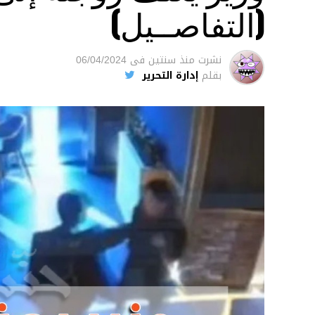
(التفاصــيل)
نشرت
منذ سنتين
فى
06/04/2024
بقلم
إدارة التحرير