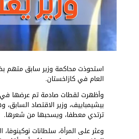
استحوذت محاكمة وزير سابق متهم بضر
العام في كازاخستان.
وأظهرت لقطات صادمة تم عرضها في ق
بيشيمباييف، وزير الاقتصاد السابق، و
ترتدي معطفا، ويسحبها من شعرها.