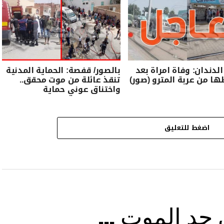
الدندان: وفاة امراة بعد
بالصور/ قفصة: الحماية المدنية
 من عربة المترو (صور)
تنقذ عائلة من موت محقق..
واختناق عوني حماية
اضغط للتعليق
ى حد الموت …