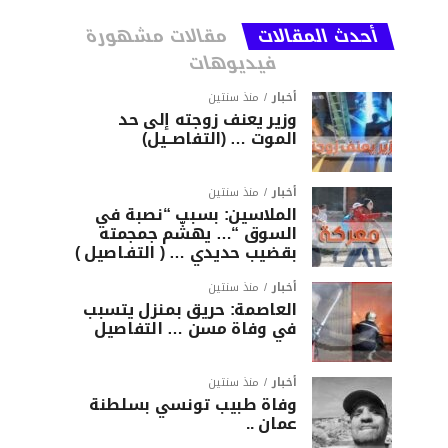
أحدث المقالات
مقالات مشهورة
فيديوهات
أخبار
منذ سنتين
وزير يعنف زوجته إلى حد
الموت … (التفاصــيل)
أخبار
منذ سنتين
الملاسين: بسبب “نصبة في
السوق “… يهشّم جمجمته
بقضيب حديدي … ( التفـاصيل )
أخبار
منذ سنتين
العاصمة: حريق بمنزل يتسبب
في وفاة مسن … التفاصيل
أخبار
منذ سنتين
وفاة طبيب تونسي بسلطنة
عمان ..