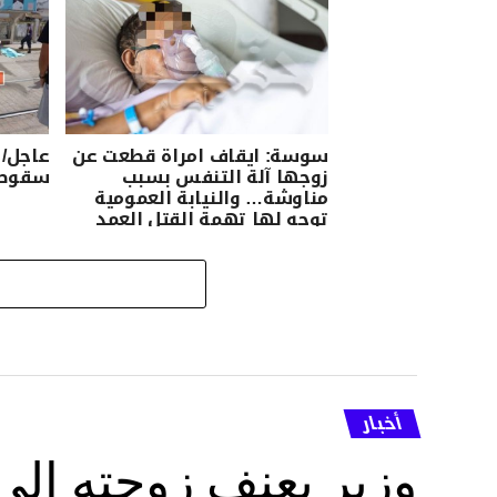
سوسة: ايقاف امراة قطعت عن
عاجل/ 
زوجها آلة التنفس بسبب
سقوطها
مناوشة… والنيابة العمومية
توجه لها تهمة القتل العمد
(التفاصيل)
أخبار
وزير يعنف زوجته إل