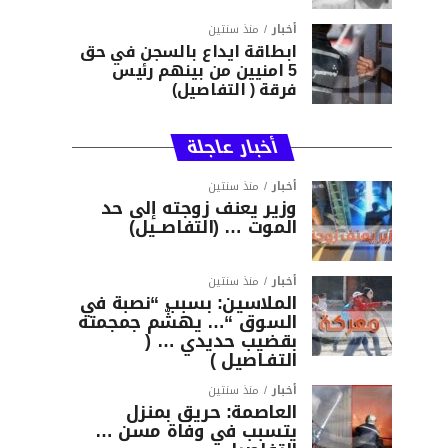
أخبار
منذ سنتين
ابطاقة ايداع بالسجن في حق
5 امنيين من بينهم رئيس
فرقة ( التفاصيل)
أخبار عاجلة
أخبار
منذ سنتين
وزير يعنف زوجته إلى حد
الموت … (التفاصــيل)
أخبار
منذ سنتين
الملاسين: بسبب “نصبة في
السوق “… يهشّم جمجمته
بقضيب حديدي … (
التفـاصيل )
أخبار
منذ سنتين
العاصمة: حريق بمنزل
يتسبب في وفاة مسن …