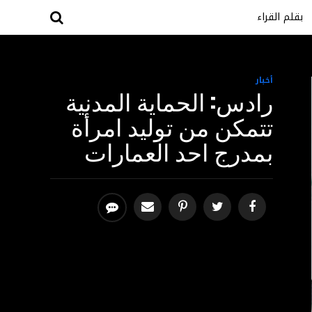
بقلم القراء
أخبار
رادس: الحماية المدنية
تتمكن من توليد امرأة
بمدرج احد العمارات