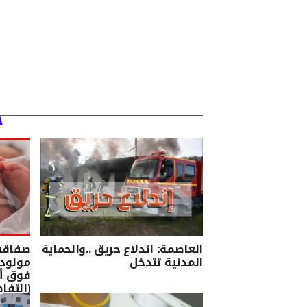
العاصمة: اندلاع حريق ..والحماية
صفاقس
المدنية تتدخل
مولود
فوق أك
(التفا