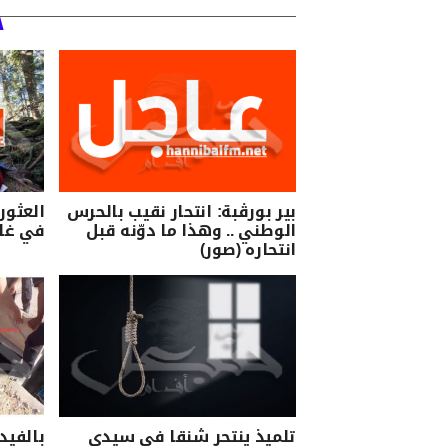
بير بورڨبة: انتحار نقيب بالحرس
العثو
الوطني .. وهذا ما دوّنه قبل
في غا
انتحاره (صور)
تلميذ ينتحر شنقا في سيدي
بالفيد