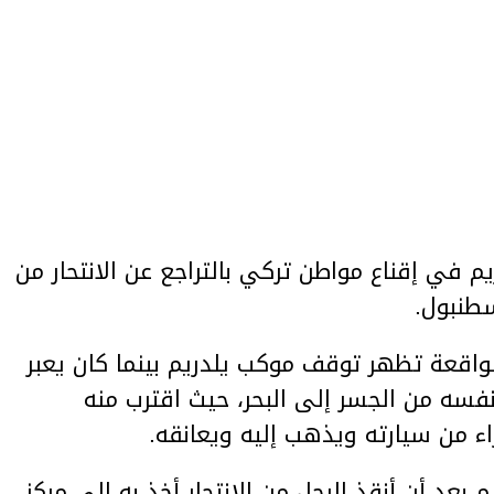
يم في إقناع مواطن تركي بالتراجع عن الانتحار من
طنبول.
واقعة تظهر توقف موكب يلدريم بينما كان يعبر
فسه من الجسر إلى البحر، حيث اقترب منه
ء من سيارته ويذهب إليه ويعانقه.
م بعد أن أنقذ الرجل من الانتحار أخذ به إلى مركز