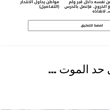
ن نفسه داخل قبر ولم
مواطن يحاول الانتحار
الخروج.. فإتصل بالحرس
(التفـاصيل)
 لانقاذه
اضغط للتعليق
ى حد الموت …