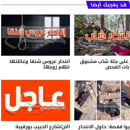
قد يعجبك أيضا
ر على جثة شاب مشنوق
انتحار عروس شنقا وعائلتها
بات الفحص
تتهم زوجها
يو/ قفصة: حاول الانتحار
الان/شارع الحبيب بورقيبة: