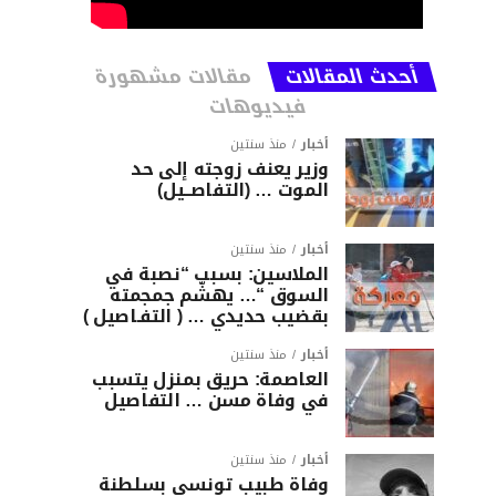
أحدث المقالات
مقالات مشهورة
فيديوهات
أخبار
منذ سنتين
وزير يعنف زوجته إلى حد
الموت … (التفاصــيل)
أخبار
منذ سنتين
الملاسين: بسبب “نصبة في
السوق “… يهشّم جمجمته
بقضيب حديدي … ( التفـاصيل )
أخبار
منذ سنتين
العاصمة: حريق بمنزل يتسبب
في وفاة مسن … التفاصيل
أخبار
منذ سنتين
وفاة طبيب تونسي بسلطنة