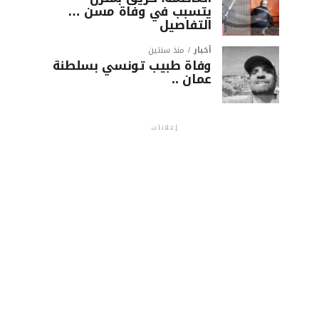
يتسبب في وفاة مسن …
التفاصيل
أخبار
منذ سنتين
وفاة طبيب تونسي بسلطنة
عمان ..
إعلانات