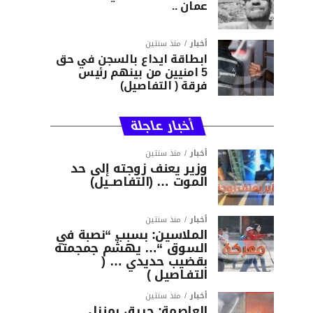
عمان ..
أخبار
منذ سنتين
ابطاقة ايداع بالسجن في حق
5 امنيين من بينهم رئيس
فرقة ( التفاصيل)
أخبار عاجلة
أخبار
منذ سنتين
وزير يعنف زوجته إلى حد
الموت … (التفاصــيل)
أخبار
منذ سنتين
الملاسين: بسبب “نصبة في
السوق “… يهشّم جمجمته
بقضيب حديدي … (
التفـاصيل )
أخبار
منذ سنتين
العاصمة: حريق بمنزل