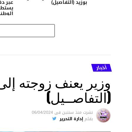
بوزيد (التفاصيل)
عبر دف
يستطع 
الوطني
أخبار
وزير يعنف زوجته إل
(التفاصــيل)
نشرت
منذ سنتين
فى
06/04/2024
بقلم
إدارة التحرير