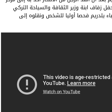
حفل زفاف ابنة وزير الثقافة والسياحة التركي
اء يلدريم فحصا أوليا للشخص ونقلوه إلى