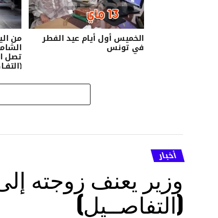
الخميس أول أيام عيد الفطر
من الي
في تونس
الشام
(التفـا
أخبار
وزير يعنف زوجته إل
(التفاصــيل)