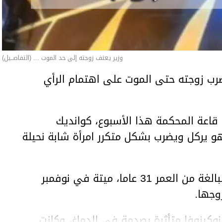
وزير يعنف زوجته إلى حد الموت ... (التفاصــيل)
ب زوجته حتى الموت على اهتمام الرأي
اعة المحكمة هذا الأسبوع، كوانديك
هو يركل ويضرب بشكل متكرر امرأة شابة نحيلة
وعثر على المرأة، سلطانات نوكينوفا، البالغة من العمر 31 عاما، ميتة في نوفمبر
وجها.
وكينوفا متأثرة بصدمة في الدماغ، وكانت