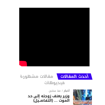
أحدث المقالات
مقالات مشهورة
فيديوهات
أخبار
منذ سنتين
وزير يعنف زوجته إلى حد
الموت … (التفاصــيل)