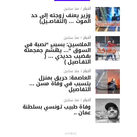
أخبار
منذ سنتين
وزير يعنف زوجته إلى حد
الموت … (التفاصــيل)
أخبار
منذ سنتين
الملاسين: بسبب “نصبة في
السوق “… يهشّم جمجمته
بقضيب حديدي … (
التفـاصيل )
أخبار
منذ سنتين
العاصمة: حريق بمنزل
يتسبب في وفاة مسن …
التفاصيل
أخبار
منذ سنتين
وفاة طبيب تونسي بسلطنة
عمان ..
إعلانات