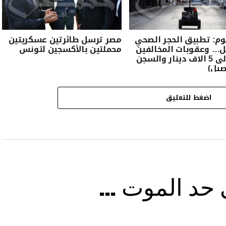
وم: تطبيق الحجر الصحي
مصر ترسل طائرتين عسكريتين
ل… وعقوبات المخالفين
محملتين بالأكسجين لتونس
تصل الى 5 الاف دينار والسجن
صيل)
اضغط للتعليق
ى حد الموت …