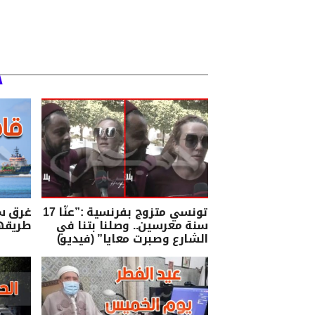
تونسي متزوج بفرنسية :”عنّا 17
غرق س
سنة معرسين.. وصلنا بتنا في
طريقها
الشارع وصبرت معايا” (فيديو)