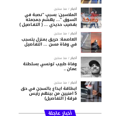
أخبار
منذ سنتين
الملاسين: بسبب “نصبة في
السوق “… يهشّم جمجمته
بقضيب حديدي … ( التفـاصيل )
أخبار
منذ سنتين
العاصمة: حريق بمنزل يتسبب
في وفاة مسن … التفاصيل
أخبار
منذ سنتين
وفاة طبيب تونسي بسلطنة
عمان ..
أخبار
منذ سنتين
ابطاقة ايداع بالسجن في حق
5 امنيين من بينهم رئيس
فرقة ( التفاصيل)
أخبار عاجلة