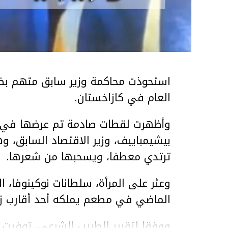
استحوذت محاكمة وزير سابق متهم بضر
العام في كازاخستان.
وأظهرت لقطات صادمة تم عرضها في ق
بيشيمباييف، وزير الاقتصاد السابق، و
ترتدي معطفا، ويسحبها من شعرها.
الماضي في مطعم يملكه أحد أقارب ز
ووفقا لتقرير الطبيب الشرعي، توفيت ن