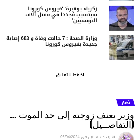
زكرياء بوقيرة: ‘فيروس كورونا
سيتسبب مُجددا في مقتل آلاف
التونسيين’
وزارة الصحة : 7 حالات وفاة و 683 إصابة
جديدة بفيروس كورونا
اضغط للتعليق
أخبار
وزير يعنف زوجته إلى حد الموت …
(التفاصــيل)
نشرت
منذ سنتين
فى
06/04/2024