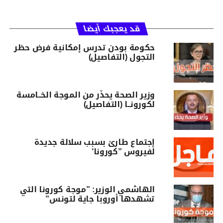
قد يعجبك أيضا
حكومة بودن تدرس إمكانية فرض حظر
التجول (التفاصيل)
وزير الصحة يحذّر من الموجة الخــامسة
لكورونــا (التفاصيل)
إجتماع طارئ بسبب سلالة جديدة
لفيروس ”كورونا’
الهاشمي الوزير: ”موجة كورونا التي
تشهدها أوروبا جاية لتونس”