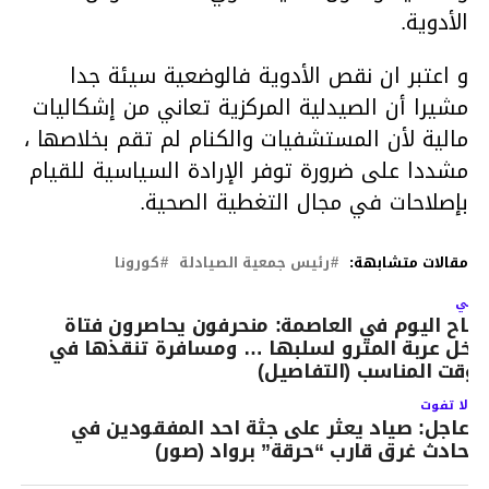
الأدوية.
و اعتبر ان نقص الأدوية فالوضعية سيئة جدا
مشيرا أن الصيدلية المركزية تعاني من إشكاليات
مالية لأن المستشفيات والكنام لم تقم بخلاصها ،
مشددا على ضرورة توفر الإرادة السياسية للقيام
بإصلاحات في مجال التغطية الصحية.
مقالات متشابهة:
رئيس جمعية الصيادلة
كورونا
لتالي
باح اليوم في العاصمة: منحرفون يحاصرون فتاة
اخل عربة المترو لسلبها … ومسافرة تنقذها في
لوقت المناسب (التفاصيل)
لا تفوت
عاجل: صياد يعثر على جثة احد المفقودين في
حادث غرق قارب “حرقة” برواد (صور)