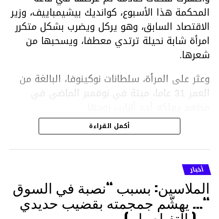
المحكمة هذا الأسبوع، كوانديك بيشيمباييف، وزير
الاقتصاد السابق، وهو يركل ويضرب بشكل متكرر
امرأة شابة نحيلة ترتدي معطفا، ويسحبها من
شعرها.
وعثر على المرأة، سلطانات نوكينوفا، البالغة من
العمر 31 عاما، ميتة في نوفمبر الماضي في
مطعم يملكه أحد أقارب زوجها.
أكمل القراءة
ووفقا لتقرير الطبيب الشرعي، توفيت نوكينوفا
متأثرة بصدمة في الدماغ، وكانت إحدى عظام
أنفها مكسورة وكانت هناك كدمات متعددة على
أخبار
وجهها ورأسها وذراعيها ويديها.
الملاسين: بسبب “نصبة في السوق
ويواجه بيشيمباييف (43 عاما) اتهامات بالتعذيب
“… يهشّم جمجمته بقضيب حديدي
والقتل باستخدام العنف الشديد ويواجه عقوبة
… ( التفـاصيل )