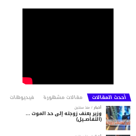
أحدث المقالات
مقالات مشهورة
فيديوهات
أخبار
منذ سنتين
وزير يعنف زوجته إلى حد الموت …
(التفاصــيل)