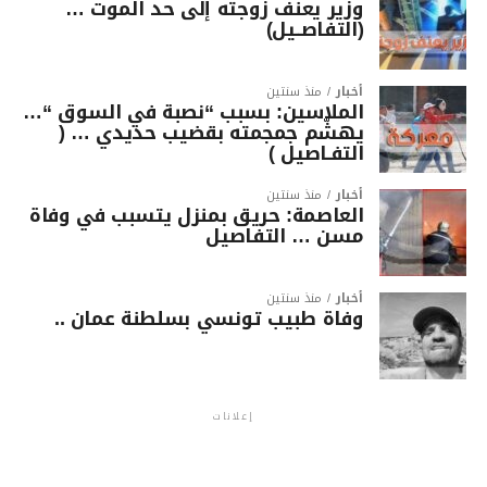
وزير يعنف زوجته إلى حد الموت …
(التفاصــيل)
أخبار
منذ سنتين
الملاسين: بسبب “نصبة في السوق “…
يهشّم جمجمته بقضيب حديدي … (
التفـاصيل )
أخبار
منذ سنتين
العاصمة: حريق بمنزل يتسبب في وفاة
مسن … التفاصيل
أخبار
منذ سنتين
وفاة طبيب تونسي بسلطنة عمان ..
إعلانات