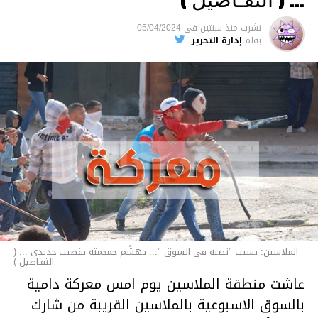
السجن لمدة تصل إلى 20 عاما.
نشرت
منذ سنتين
فى
05/04/2024
الأخبار
بقلم
إدارة التحرير
الملاسين: بسبب "نصبة في السوق "... يهشّم جمجمته بقضيب حديدي ... (
التفـاصيل )
عاشت منطقة الملاسين يوم امس معركة دامية
بالسوق الاسبوعية بالملاسين القريبة من شارك