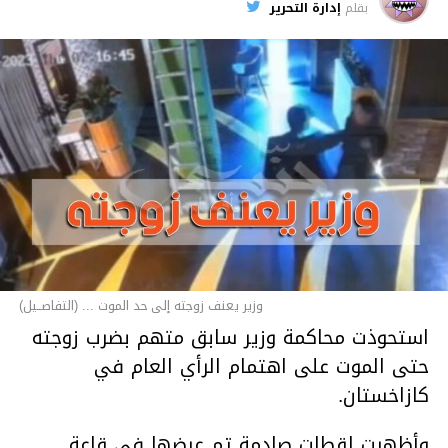
بقلم
إدارة التحرير
وزير يعنف زوجته إلى حد الموت ... (التفاصــيل)
استحوذت محاكمة وزير سابق متهم بضرب زوجته
حتى الموت على اهتمام الرأي العام في
كازاخستان.
وأظهرت لقطات صادمة تم عرضها في قاعة