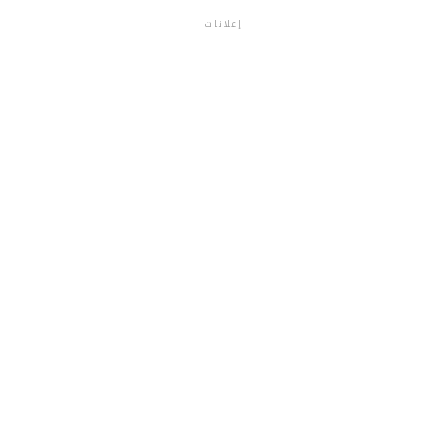
إعلانات
م.م