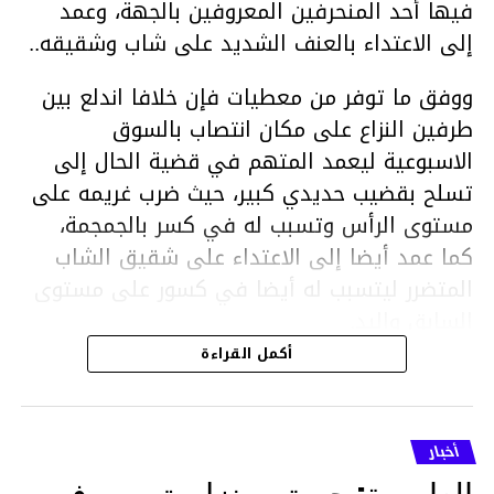
فيها أحد المنحرفين المعروفين بالجهة، وعمد
إلى الاعتداء بالعنف الشديد على شاب وشقيقه..
ووفق ما توفر من معطيات فإن خلافا اندلع بين
طرفين النزاع على مكان انتصاب بالسوق
الاسبوعية ليعمد المتهم في قضية الحال إلى
تسلح بقضيب حديدي كبير، حيث ضرب غريمه على
مستوى الرأس وتسبب له في كسر بالجمجمة،
كما عمد أيضا إلى الاعتداء على شقيق الشاب
المتضرر ليتسبب له أيضا في كسور على مستوى
السابق واليد.
هذا وقد تمكن أعوان مركز الأمن الوطني بحي
أكمل القراءة
هلال في توقيت قياسي من محاصرة المشتبه به
والقبض عليه وإحالته على التحقيق في خصوص
ما نُسبه إليه.
أخبار
العاصمة: حريق بمنزل يتسبب في