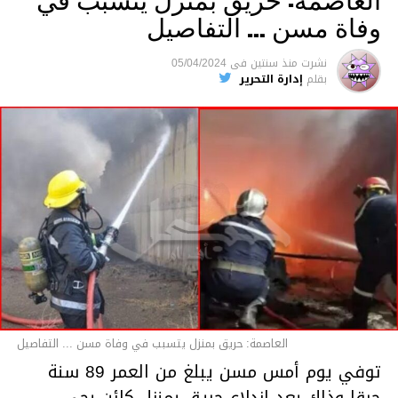
وفاة مسن … التفاصيل
متابعة
نشرت
منذ سنتين
فى
05/04/2024
بقلم
إدارة التحرير
قسم الاخبار
العاصمة: حريق بمنزل يتسبب في وفاة مسن ... التفاصيل
توفي يوم أمس مسن يبلغ من العمر 89 سنة
حرقا وذلك بعد اندلاع حريق بمنزل كائن بحي