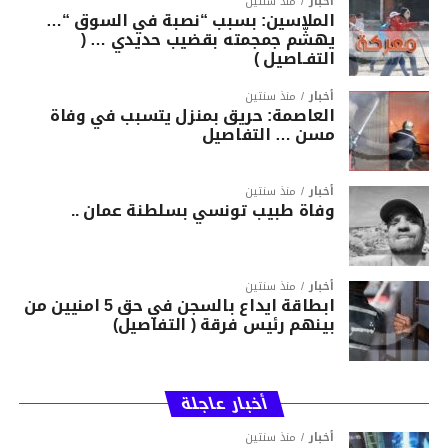
أخبار
منذ سنتين
الملاسين: بسبب “نصبة في السوق “…
يهشّم جمجمته بقضيب حديدي … (
التفـاصيل )
أخبار
منذ سنتين
العاصمة: حريق بمنزل يتسبب في وفاة
مسن … التفاصيل
أخبار
منذ سنتين
وفاة طبيب تونسي بسلطنة عمان ..
أخبار
منذ سنتين
ابطاقة ايداع بالسجن في حق 5 امنيين من
بينهم رئيس فرقة ( التفاصيل)
أخبار عاجلة
أخبار
منذ سنتين